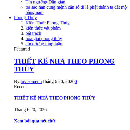
Tín ngưỡng Dân gian
tra sao hạn cung mệnh căn số đi lễ phật thánh tạ đất mộ
hàng năm
Phong Thủy
Kiến Thức Phong Thủy
kiến thức vật phẩm
bát trạch
hóa giải phong thủy
âm dương tổng luận
Featured
THIẾT KẾ NHÀ THEO PHONG
THỦY
By
tuvisomenh
Tháng 6 20, 2026
0
Recent
THIẾT KẾ NHÀ THEO PHONG THỦY
Tháng 6 20, 2026
Xem bói qua nét chữ