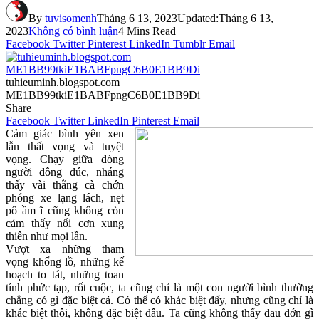
By
tuvisomenh
Tháng 6 13, 2023
Updated:
Tháng 6 13,
2023
Không có bình luận
4 Mins Read
Facebook
Twitter
Pinterest
LinkedIn
Tumblr
Email
tuhieuminh.blogspot.com
ME1BB99tkiE1BABFpngC6B0E1BB9Di
Share
Facebook
Twitter
LinkedIn
Pinterest
Email
Cảm giác bình yên xen
lẫn thất vọng và tuyệt
vọng. Chạy giữa dòng
người đông đúc, nháng
thấy vài thằng cà chớn
phóng xe lạng lách, nẹt
pô ầm ĩ cũng không còn
cảm thấy nổi cơn xung
thiên như mọi lần.
Vượt xa những tham
vọng khổng lồ, những kế
hoạch to tát, những toan
tính phức tạp, rốt cuộc, ta cũng chỉ là một con người bình thường
chẳng có gì đặc biệt cả. Có thể có khác biệt đấy, nhưng cũng chỉ là
khác biệt thôi, không đặc biệt đâu. Ta cũng không thấy đau đớn gì