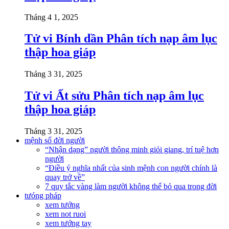
Tháng 4 1, 2025
Tử vi Bính dần Phân tích nạp âm lục
thập hoa giáp
Tháng 3 31, 2025
Tử vi Ất sửu Phân tích nạp âm lục
thập hoa giáp
Tháng 3 31, 2025
mệnh số đời người
“Nhận dạng” người thông minh giỏi giang, trí tuệ hơn
người
“Điều ý nghĩa nhất của sinh mệnh con người chính là
quay trở về”
7 quy tắc vàng làm người không thể bỏ qua trong đời
tưóng pháp
xem tướng
xem not ruoi
xem tướng tay