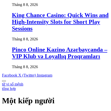
Tháng 8 8, 2026
King Chance Casino: Quick Wins and
High-Intensity Slots for Short Play
Sessions
Tháng 8 8, 2026
Pinco Online Kazino Azərbaycanda –
VIP Klub və Loyallıq Proqramları
Tháng 8 8, 2026
Facebook
X (Twitter)
Instagram
tử vi số mệnh
tổng hợp
Một kiếp người