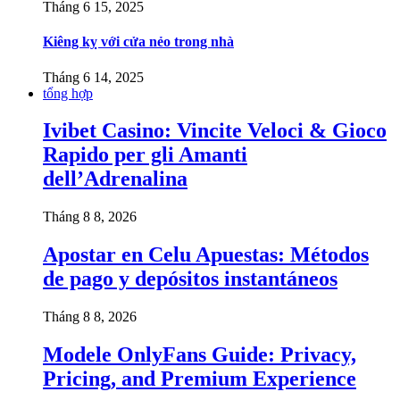
Tháng 6 15, 2025
Kiêng kỵ với cửa nẻo trong nhà
Tháng 6 14, 2025
tổng hợp
Ivibet Casino: Vincite Veloci & Gioco
Rapido per gli Amanti
dell’Adrenalina
Tháng 8 8, 2026
Apostar en Celu Apuestas: Métodos
de pago y depósitos instantáneos
Tháng 8 8, 2026
Modele OnlyFans Guide: Privacy,
Pricing, and Premium Experience