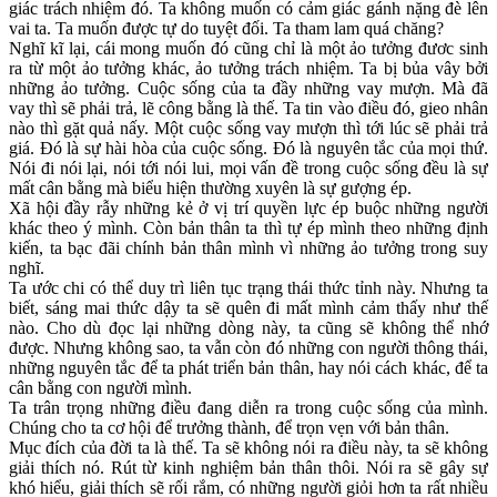
giác trách nhiệm đó. Ta không muốn có cảm giác gánh nặng đè lên
vai ta. Ta muốn được tự do tuyệt đối. Ta tham lam quá chăng?
Nghĩ kĩ lại, cái mong muốn đó cũng chỉ là một ảo tưởng đươc sinh
ra từ một ảo tưởng khác, ảo tưởng trách nhiệm. Ta bị bủa vây bởi
những ảo tưởng. Cuộc sống của ta đầy những vay mượn. Mà đã
vay thì sẽ phải trả, lẽ công bằng là thế. Ta tin vào điều đó, gieo nhân
nào thì gặt quả nấy. Một cuộc sống vay mượn thì tới lúc sẽ phải trả
giá. Đó là sự hài hòa của cuộc sống. Đó là nguyên tắc của mọi thứ.
Nói đi nói lại, nói tới nói lui, mọi vấn đề trong cuộc sống đều là sự
mất cân bằng mà biểu hiện thường xuyên là sự gượng ép.
Xã hội đầy rẫy những kẻ ở vị trí quyền lực ép buộc những người
khác theo ý mình. Còn bản thân ta thì tự ép mình theo những định
kiến, ta bạc đãi chính bản thân mình vì những ảo tưởng trong suy
nghĩ.
Ta ước chi có thể duy trì liên tục trạng thái thức tỉnh này. Nhưng ta
biết, sáng mai thức dậy ta sẽ quên đi mất mình cảm thấy như thế
nào. Cho dù đọc lại những dòng này, ta cũng sẽ không thể nhớ
được. Nhưng không sao, ta vẫn còn đó những con người thông thái,
những nguyên tắc để ta phát triển bản thân, hay nói cách khác, để ta
cân bằng con người mình.
Ta trân trọng những điều đang diễn ra trong cuộc sống của mình.
Chúng cho ta cơ hội để trưởng thành, để trọn vẹn với bản thân.
Mục đích của đời ta là thế. Ta sẽ không nói ra điều này, ta sẽ không
giải thích nó. Rút từ kinh nghiệm bản thân thôi. Nói ra sẽ gây sự
khó hiểu, giải thích sẽ rối rắm, có những người giỏi hơn ta rất nhiều