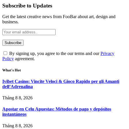
Subscribe to Updates
Get the latest creative news from FooBar about art, design and
business.
By signing up, you agree to the our terms and our
Privacy
Policy
agreement.
What's Hot
Ivibet Casino: Vincite Veloci & Gioco Rapido per gli Amanti
dell’Adrenalina
Tháng 8 8, 2026
Apostar en Celu Apuestas: Métodos de pago y depósitos
instantáneos
Tháng 8 8, 2026