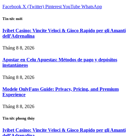
Facebook
X (Twitter)
Pinterest
YouTube
WhatsApp
Tin tức mới
Ivibet Casino: Vincite Veloci & Gioco Rapido per gli Amanti
dell’Adrenalina
Tháng 8 8, 2026
Apostar en Celu Apuestas: Métodos de pago y depósitos
instantáneos
Tháng 8 8, 2026
Modele OnlyFans Guide: Privacy, Pricing, and Premium
Experience
Tháng 8 8, 2026
Tin tức phong thủy
Ivibet Casino: Vincite Veloci & Gioco Rapido per gli Amanti
dell’Adrenalina