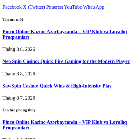
Facebook
X (Twitter)
Pinterest
YouTube
WhatsApp
Tin tức mới
Pinco Online Kazino Azərbaycanda – VIP Klub və Loyallıq
Proqramları
Tháng 8 8, 2026
Neo Spin Casino: Quick‑Fire Gaming for the Modern Player
Tháng 8 8, 2026
SawSpin Casino: Quick Wins & High‑Intensity Play
Tháng 8 7, 2026
Tin tức phong thủy
Pinco Online Kazino Azərbaycanda – VIP Klub və Loyallıq
Proqramları