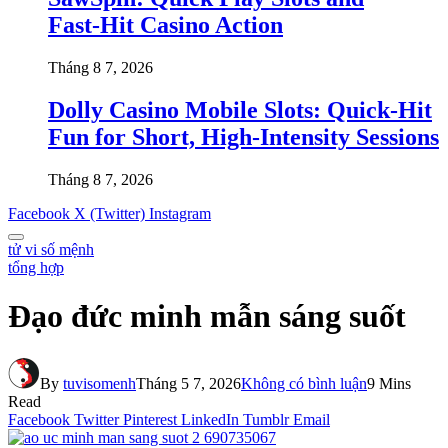
Fast‑Hit Casino Action
Tháng 8 7, 2026
Dolly Casino Mobile Slots: Quick‑Hit
Fun for Short, High‑Intensity Sessions
Tháng 8 7, 2026
Facebook
X (Twitter)
Instagram
tử vi số mệnh
tổng hợp
Đạo đức minh mẫn sáng suốt
By
tuvisomenh
Tháng 5 7, 2026
Không có bình luận
9 Mins
Read
Facebook
Twitter
Pinterest
LinkedIn
Tumblr
Email