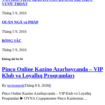
VƯỢT THOÁT
Tháng 5 9, 2016
QUÁN NGÃ và PHÁP
Tháng 5 9, 2016
BÓNG SẮC
Tháng 5 9, 2016
Không thể bỏ lỡ
Pinco Online Kazino Azərbaycanda – VIP
Klub və Loyallıq Proqramları
By
tuvisomenh
Tháng 8 8, 2026
0
Pinco Online Kazino Azərbaycanda – VIP Klub və Loyallıq
Proqramları ▶️ OYNA Содержимое Pinco Kazinonun…