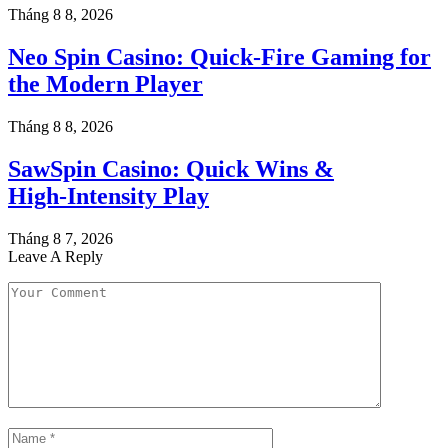
Tháng 8 8, 2026
Neo Spin Casino: Quick‑Fire Gaming for
the Modern Player
Tháng 8 8, 2026
SawSpin Casino: Quick Wins &
High‑Intensity Play
Tháng 8 7, 2026
Leave A Reply