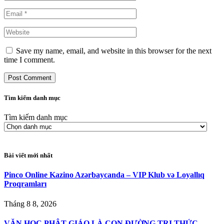
Save my name, email, and website in this browser for the next
time I comment.
Tìm kiếm danh mục
Tìm kiếm danh mục
Bài viết mới nhất
Pinco Online Kazino Azərbaycanda – VIP Klub və Loyallıq
Proqramları
Tháng 8 8, 2026
VĂN HỌC PHẬT GIÁO LÀ CON ÐƯỜNG TRI THỨC