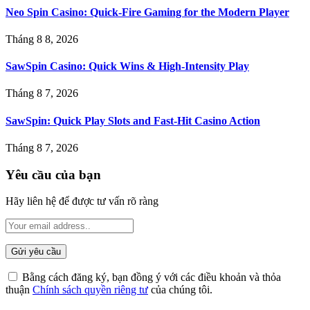
Neo Spin Casino: Quick‑Fire Gaming for the Modern Player
Tháng 8 8, 2026
SawSpin Casino: Quick Wins & High‑Intensity Play
Tháng 8 7, 2026
SawSpin: Quick Play Slots and Fast‑Hit Casino Action
Tháng 8 7, 2026
Yêu cầu của bạn
Hãy liên hệ để được tư vấn rõ ràng
Bằng cách đăng ký, bạn đồng ý với các điều khoản và thỏa
thuận
Chính sách quyền riêng tư
của chúng tôi.