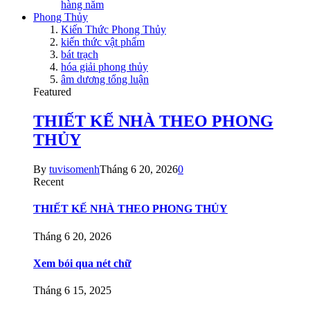
hàng năm
Phong Thủy
Kiến Thức Phong Thủy
kiến thức vật phẩm
bát trạch
hóa giải phong thủy
âm dương tổng luận
Featured
THIẾT KẾ NHÀ THEO PHONG
THỦY
By
tuvisomenh
Tháng 6 20, 2026
0
Recent
THIẾT KẾ NHÀ THEO PHONG THỦY
Tháng 6 20, 2026
Xem bói qua nét chữ
Tháng 6 15, 2025