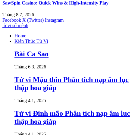
SawSpin Casino: Quick Wins & High‑Intensity Play
Tháng 8 7, 2026
Facebook
X (Twitter)
Instagram
tử vi số mệnh
Home
Kiến Thức Tử Vi
Bài Ca Sao
Tháng 6 3, 2026
Tử vi Mậu thìn Phân tích nạp âm lục
thập hoa giáp
Tháng 4 1, 2025
Tử vi Đinh mão Phân tích nạp âm luc
thập hoa giáp
Tháng 4 1, 2025