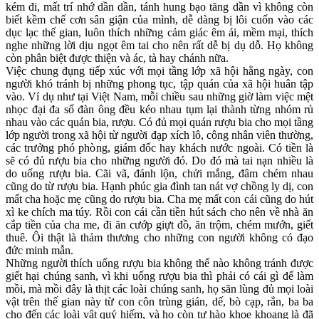
kém đi, mất trí nhớ dần dần, tánh hung bạo tăng dần vì không còn
biết kềm chế cơn sân giận của mình, dễ dàng bị lôi cuốn vào các
dục lạc thế gian, luôn thích những cảm giác êm ái, mềm mại, thích
nghe những lời dịu ngọt êm tai cho nên rất dễ bị dụ dỗ. Họ không
còn phân biệt được thiện và ác, tà hay chánh nữa.
Việc chung đụng tiếp xúc với mọi tầng lớp xã hội hằng ngày, con
người khó tránh bị những phong tục, tập quán của xã hội huân tập
vào. Ví dụ như tại Việt Nam, mỗi chiều sau những giờ làm việc mệt
nhọc đại đa số đàn ông đều kéo nhau tụm lại thành từng nhóm rủ
nhau vào các quán bia, rượu. Có đủ mọi quán rượu bia cho mọi tầng
lớp người trong xã hội từ người đạp xích lô, công nhân viên thường,
các trưởng phó phòng, giám đốc hay khách nước ngoài. Có tiền là
sẽ có đủ rượu bia cho những người đó. Do đó mà tai nạn nhiều là
do uống rượu bia. Cãi vã, đánh lộn, chửi mắng, đâm chém nhau
cũng do từ rượu bia. Hạnh phúc gia đình tan nát vợ chồng ly dị, con
mất cha hoặc mẹ cũng do rượu bia. Cha mẹ mất con cái cũng do hút
xì ke chích ma túy. Rồi con cái cần tiền hút sách cho nên về nhà ăn
cắp tiền của cha me, đi ăn cướp giựt đồ, ăn trộm, chém mướn, giết
thuê. Ôi thật là thảm thương cho những con người không có đạo
đức minh mẫn.
Những người thích uống rượu bia không thể nào không tránh được
giết hại chúng sanh, vì khi uống rượu bia thì phải có cái gì để làm
mồi, mà mồi đây là thịt các loài chúng sanh, họ săn lùng đủ mọi loài
vật trên thế gian này từ con côn trùng gián, dế, bò cạp, rắn, ba ba
cho đến các loài vật quý hiếm, và họ còn tự hào khoe khoang là đã