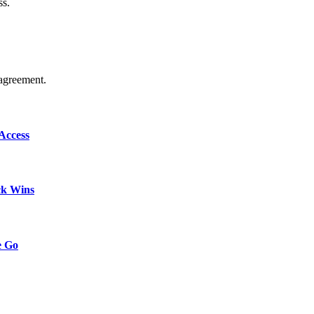
ss.
agreement.
Access
ck Wins
e Go