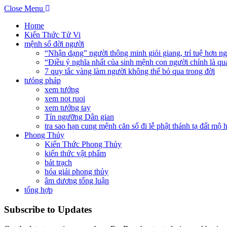
Close Menu
Home
Kiến Thức Tử Vi
mệnh số đời người
“Nhận dạng” người thông minh giỏi giang, trí tuệ hơn n
“Điều ý nghĩa nhất của sinh mệnh con người chính là qu
7 quy tắc vàng làm người không thể bỏ qua trong đời
tưóng pháp
xem tướng
xem not ruoi
xem tướng tay
Tín ngưỡng Dân gian
tra sao hạn cung mệnh căn số đi lễ phật thánh tạ đất mộ
Phong Thủy
Kiến Thức Phong Thủy
kiến thức vật phẩm
bát trạch
hóa giải phong thủy
âm dương tổng luận
tổng hợp
Subscribe to Updates