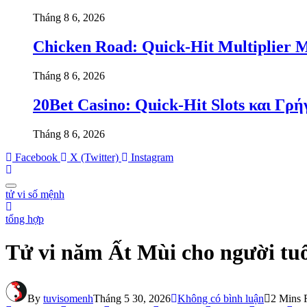
Tháng 8 6, 2026
Chicken Road: Quick‑Hit Multiplier Ma
Tháng 8 6, 2026
20Bet Casino: Quick‑Hit Slots και Γρ
Tháng 8 6, 2026
Facebook
X (Twitter)
Instagram
tử vi số mệnh
tổng hợp
Tử vi năm Ất Mùi cho người tu
By
tuvisomenh
Tháng 5 30, 2026
Không có bình luận
2 Mins 