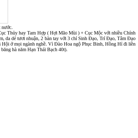
t nước.
y Cục Thủy hay Tam Hợp ( Hợi Mão Mùi ) + Cục Mộc với nhiều Chính
 da dẻ tươi nhuận, 2 bàn tay với 3 chỉ Sinh Đạo, Trí Đạo, Tâm Đạo
ã Hội ở mọi ngành nghề. Vì Đào Hoa ngộ Phục Binh, Hồng Hỉ đi liền
 băng hà năm Hạn Thái Bạch 40t).