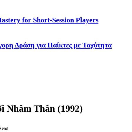
stery for Short‑Session Players
ήγορη Δράση για Παίκτες με Ταχύτητα
ổi Nhâm Thân (1992)
Read