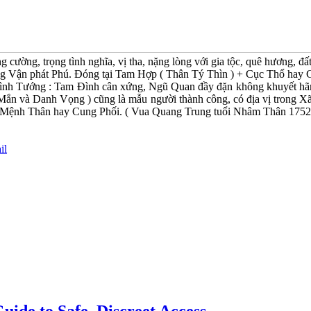
 cường, trọng tình nghĩa, vị tha, nặng lòng với gia tộc, quê hương, đấ
ung Vận phát Phú. Đóng tại Tam Hợp ( Thân Tý Thìn ) + Cục Thổ ha
Hình Tướng : Tam Đình cân xứng, Ngũ Quan đầy đặn không khuyết hãm,
 Mắn và Danh Vọng ) cũng là mẫu người thành công, có địa vị trong X
ào Mệnh Thân hay Cung Phối. ( Vua Quang Trung tuổi Nhâm Thân 1752
il