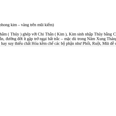
hong kim – vàng trên mũi kiếm)
âm ( Thủy ) ghép với Chi Thân ( Kim ), Kim sinh nhập Thủy bằng Ch
mắn, đường đời ít gặp trở ngại bất trắc – mặc dù trong Năm Xung Thá
 hay suy thiếu chất Hỏa kềm chế các bộ phận như Phổi, Ruột, Mũi dễ có