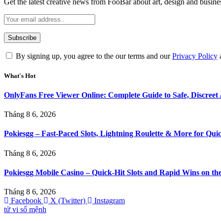
Get the latest creative news from FooBar about art, design and busine
By signing up, you agree to the our terms and our
Privacy Policy
What's Hot
OnlyFans Free Viewer Online: Complete Guide to Safe, Discreet 
Tháng 8 6, 2026
Pokiesgg – Fast‑Paced Slots, Lightning Roulette & More for Qui
Tháng 8 6, 2026
Pokiesgg Mobile Casino – Quick‑Hit Slots and Rapid Wins on th
Tháng 8 6, 2026
Facebook
X (Twitter)
Instagram
tử vi số mệnh