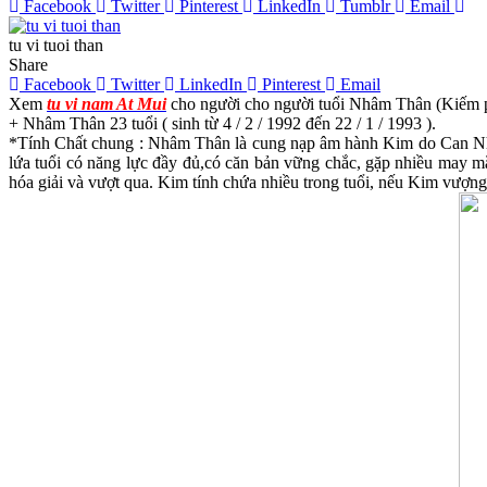
Facebook
Twitter
Pinterest
LinkedIn
Tumblr
Email
tu vi tuoi than
Share
Facebook
Twitter
LinkedIn
Pinterest
Email
Xem
tu vi nam At Mui
cho người cho người tuổi Nhâm Thân (Kiếm p
+ Nhâm Thân 23 tuổi ( sinh từ 4 / 2 / 1992 đến 22 / 1 / 1993 ).
*Tính Chất chung : Nhâm Thân là cung nạp âm hành Kim do Can Nh
lứa tuổi có năng lực đầy đủ,có căn bản vững chắc, gặp nhiều may 
hóa giải và vượt qua. Kim tính chứa nhiều trong tuổi, nếu Kim vượng