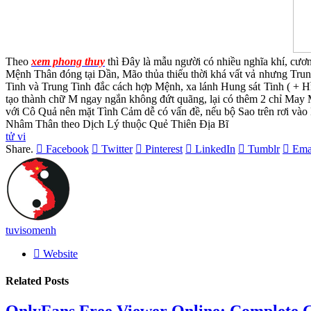
Theo
xem phong thuy
thì Đây là mẫu người có nhiều nghĩa khí, cương
Mệnh Thân đóng tại Dần, Mão thủa thiếu thời khá vất vả nhưng Tr
Tinh và Trung Tinh đắc cách hợp Mệnh, xa lánh Hung sát Tinh ( + 
tạo thành chữ M ngay ngắn không đứt quãng, lại có thêm 2 chỉ May
với Cô Quả nên mặt Tình Cảm dễ có vấn đề, nếu bộ Sao trên rơi v
Nhâm Thân theo Dịch Lý thuộc Quẻ Thiên Địa Bĩ
tử vi
Share.
Facebook
Twitter
Pinterest
LinkedIn
Tumblr
Ema
tuvisomenh
Website
Related
Posts