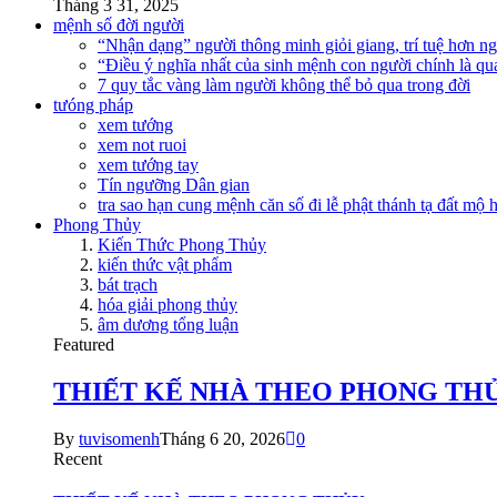
Tháng 3 31, 2025
mệnh số đời người
“Nhận dạng” người thông minh giỏi giang, trí tuệ hơn n
“Điều ý nghĩa nhất của sinh mệnh con người chính là qu
7 quy tắc vàng làm người không thể bỏ qua trong đời
tưóng pháp
xem tướng
xem not ruoi
xem tướng tay
Tín ngưỡng Dân gian
tra sao hạn cung mệnh căn số đi lễ phật thánh tạ đất mộ
Phong Thủy
Kiến Thức Phong Thủy
kiến thức vật phẩm
bát trạch
hóa giải phong thủy
âm dương tổng luận
Featured
THIẾT KẾ NHÀ THEO PHONG TH
By
tuvisomenh
Tháng 6 20, 2026
0
Recent