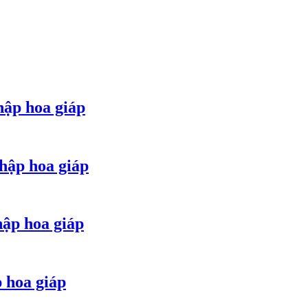
hập hoa giáp
hập hoa giáp
hập hoa giáp
p hoa giáp