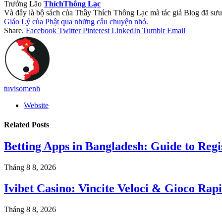
Trưởng Lão
ThíchThông Lạc
Và đây là bộ sách của Thầy Thích Thông Lạc mà tác giả Blog đã sưu tậ
Giáo Lý của Phật qua những câu chuyện nhỏ.
Share.
Facebook
Twitter
Pinterest
LinkedIn
Tumblr
Email
tuvisomenh
Website
Related
Posts
Betting Apps in Bangladesh: Guide to Regi
Tháng 8 8, 2026
Ivibet Casino: Vincite Veloci & Gioco Rap
Tháng 8 8, 2026