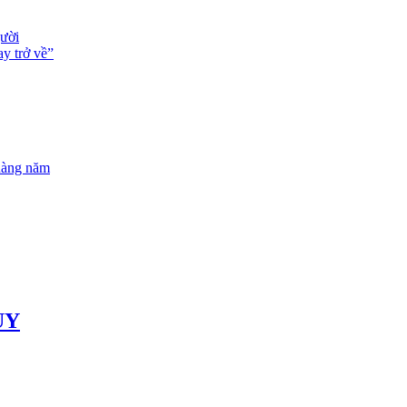
gười
ay trở về”
 hàng năm
ỦY