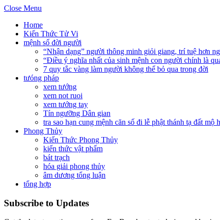
Close Menu
Home
Kiến Thức Tử Vi
mệnh số đời người
“Nhận dạng” người thông minh giỏi giang, trí tuệ hơn n
“Điều ý nghĩa nhất của sinh mệnh con người chính là qu
7 quy tắc vàng làm người không thể bỏ qua trong đời
tưóng pháp
xem tướng
xem not ruoi
xem tướng tay
Tín ngưỡng Dân gian
tra sao hạn cung mệnh căn số đi lễ phật thánh tạ đất mộ
Phong Thủy
Kiến Thức Phong Thủy
kiến thức vật phẩm
bát trạch
hóa giải phong thủy
âm dương tổng luận
tổng hợp
Subscribe to Updates