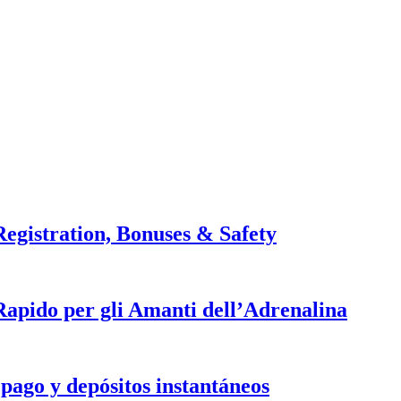
Registration, Bonuses & Safety
Rapido per gli Amanti dell’Adrenalina
pago y depósitos instantáneos