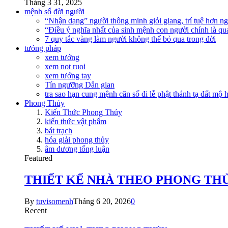
Tháng 3 31, 2025
mệnh số đời người
“Nhận dạng” người thông minh giỏi giang, trí tuệ hơn n
“Điều ý nghĩa nhất của sinh mệnh con người chính là qu
7 quy tắc vàng làm người không thể bỏ qua trong đời
tưóng pháp
xem tướng
xem not ruoi
xem tướng tay
Tín ngưỡng Dân gian
tra sao hạn cung mệnh căn số đi lễ phật thánh tạ đất mộ
Phong Thủy
Kiến Thức Phong Thủy
kiến thức vật phẩm
bát trạch
hóa giải phong thủy
âm dương tổng luận
Featured
THIẾT KẾ NHÀ THEO PHONG TH
By
tuvisomenh
Tháng 6 20, 2026
0
Recent