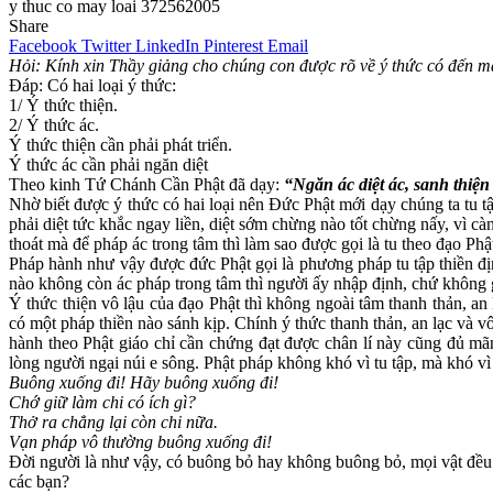
y thuc co may loai 372562005
Share
Facebook
Twitter
LinkedIn
Pinterest
Email
Hỏi: Kính xin Thầy giảng cho chúng con được rõ về ý thức có đến mấy
Đáp: Có hai loại ý thức:
1/ Ý thức thiện.
2/ Ý thức ác.
Ý thức thiện cần phải phát triển.
Ý thức ác cần phải ngăn diệt
Theo kinh Tứ Chánh Cần Phật đã dạy:
“Ngăn ác diệt ác, sanh thiện
Nhờ biết được ý thức có hai loại nên Đức Phật mới dạy chúng ta tu t
phải diệt tức khắc ngay liền, diệt sớm chừng nào tốt chừng nấy, vì càn
thoát mà để pháp ác trong tâm thì làm sao được gọi là tu theo đạo Ph
Pháp hành như vậy được đức Phật gọi là phương pháp tu tập thiền địn
nào không còn ác pháp trong tâm thì người ấy nhập định, chứ không g
Ý thức thiện vô lậu của đạo Phật thì không ngoài tâm thanh thản, an 
có một pháp thiền nào sánh kịp. Chính ý thức thanh thản, an lạc và 
hành theo Phật giáo chỉ cần chứng đạt được chân lí này cũng đủ m
lòng người ngại núi e sông. Phật pháp không khó vì tu tập, mà khó vì
Buông xuống đi! Hãy buông xuống đi!
Chớ giữ làm chi có ích gì?
Thở ra chẳng lại còn chi nữa.
Vạn pháp vô thường buông xuống đi!
Đời người là như vậy, có buông bỏ hay không buông bỏ, mọi vật đều b
các bạn?