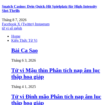
Snatch Casino: Dein Quick‑Hit Spielplatz für High‑Intensity
Slot‑Thrills
Tháng 8 7, 2026
Facebook
X (Twitter)
Instagram
tử vi số mệnh
Home
Kiến Thức Tử Vi
Bài Ca Sao
Tháng 6 3, 2026
Tử vi Mậu thìn Phân tích nạp âm lục
thập hoa giáp
Tháng 4 1, 2025
Tử vi Đinh mão Phân tích nạp âm luc
thập hoa giáp