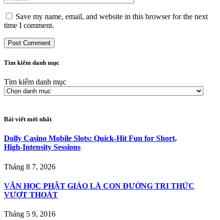
Save my name, email, and website in this browser for the next
time I comment.
Tìm kiếm danh mục
Tìm kiếm danh mục
Bài viết mới nhất
Dolly Casino Mobile Slots: Quick‑Hit Fun for Short,
High‑Intensity Sessions
Tháng 8 7, 2026
VĂN HỌC PHẬT GIÁO LÀ CON ÐƯỜNG TRI THỨC
VƯỢT THOÁT
Tháng 5 9, 2016