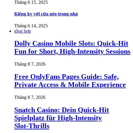
Tháng 6 15, 2025
Kiêng kỵ với cửa nẻo trong nhà
Tháng 6 14, 2025
tổng hợp
Dolly Casino Mobile Slots: Quick‑Hit
Fun for Short, High‑Intensity Sessions
Tháng 8 7, 2026
Free OnlyFans Pages Guide: Safe,
Private Access & Mobile Experience
Tháng 8 7, 2026
Snatch Casino: Dein Quick‑Hit
Spielplatz für High‑Intensity
Slot‑Thrills