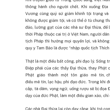
thông hành cho người chết. Khi xuống Địa
Vương cùng quỷ sứ giảm khinh tội trạng và 
không được giảm tội, và có thể ở tù chung th
đảo, lường gạt của các nhà sư Đại thừa, để 
thời Pháp thuộc cai trị ở Việt Nam, người dâ
tịch Pháp thì hưởng mọi quyền lợi, và không
quy y Tam Bảo là được “nhập quốc tịch Thích
Thật là một điều bất công, phi đạo lý. Sống t
Điệp phái của các thầy Đại thừa, thay Phật c
Phật giáo thành một tôn giáo mê tín, ch
điều mê tín, lạc hậu, phi đạo đức. Trong khi 
cắp, tà dâm, vọng ngữ, uống rượu sẽ bị đọa Đ
dạy của đức Phật, làm một điều gian xảo, chỉ 
Các nhà Đại thừa lại còn dạy rằng, khi trẻ c