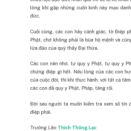
lòng khi gặp những cuốn kinh này mạo danh
đức.
Cuối cùng, các con hãy cảnh giác, tờ Điệp p
Phật, chớ không phải là bùa hộ mệnh và cũn
lừa đảo của quý thầy Đại thừa.
Các con nên nhớ, tự quy y Phật, tự quy y Ph
chứng điệp gì hết. Nếu lòng của các con h
của cuộc đời, thì khi thực hành, với tất cả tâm
các con đã quy y Phật, Pháp, tăng rồi.
Đời sau người ta muốn kiểm tra xem số tín 
điệp phái.
Trưởng Lão
Thích Thông Lạc