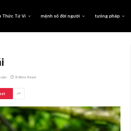
n Thức Tử Vi
mệnh số đời người
tưóng pháp
i
luận
8 Mins Read
est