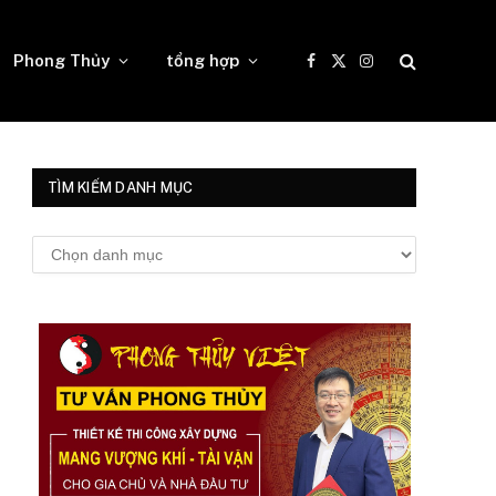
Phong Thủy
tổng hợp
Facebook
X
Instagram
(Twitter)
TÌM KIẾM DANH MỤC
Tìm
kiếm
danh
mục