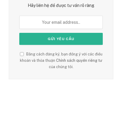
Hãy liên hệ để được tư vấn rõ ràng
Bằng cách đăng ký, bạn đồng ý với các điều
khoản và thỏa thuận
Chính sách quyền riêng tư
của chúng tôi.