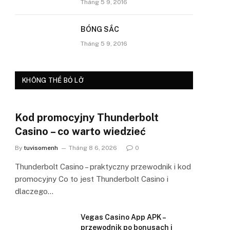
Tháng 5 9, 2016
BÓNG SẮC
Tháng 5 9, 2016
KHÔNG THỂ BỎ LỠ
Kod promocyjny Thunderbolt
Casino – co warto wiedzieć
By
tuvisomenh
Tháng 8 6, 2026
0
Thunderbolt Casino – praktyczny przewodnik i kod
promocyjny Co to jest Thunderbolt Casino i
dlaczego…
Vegas Casino App APK –
przewodnik po bonusach i