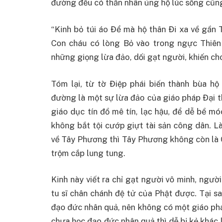
đường đều có thần nhân ủng hộ lúc sống cũng 
“Kinh bỏ túi áo Để mà hộ thân Đi xa về gần 
Con cháu có lòng Bỏ vào trong ngực Thiên 
những giọng lừa đảo, dối gạt người, khiến ch
Tóm lại, từ tờ Điệp phái biến thành bùa hộ
đường là một sự lừa đảo của giáo pháp Đại t
giáo dục tín đồ mê tín, lạc hậu, để dễ bề m
không bắt tội cướp giựt tài sản công dân. L
về Tây Phương thì Tây Phương không còn là C
trộm cắp lung tung.
Kinh này viết ra chỉ gạt người vô minh, ngườ
tu sĩ chân chánh đệ tử của Phật được. Tại s
đạo đức nhân quả, nên không có một giáo ph
chưa học đạo đức nhân quả thì dễ bị kẻ khác l