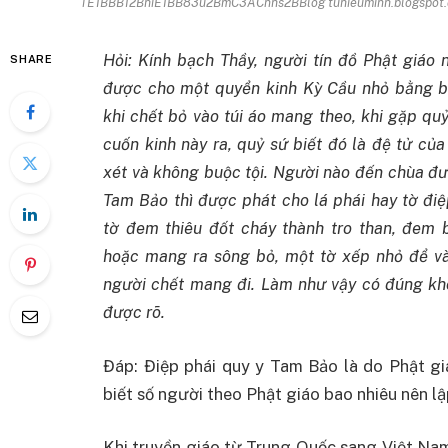
TE1BBB12BhiE1BB83u2BmC3ACnhs2BBlog tuhieuminh.blogspo
Hỏi: Kính bạch Thầy, người tín đồ Phật giáo 
SHARE
được cho một quyển kinh Kỳ Cầu nhỏ bằng ba
khi chết bỏ vào túi áo mang theo, khi gặp quỷ
cuốn kinh này ra, quỷ sứ biết đó là đệ tử của
xét và không buộc tội. Người nào đến chùa đư
Tam Bảo thì được phát cho lá phái hay tờ điệ
tờ đem thiêu đốt cháy thành tro than, đem 
hoặc mang ra sông bỏ, một tờ xếp nhỏ để và
người chết mang đi. Làm như vậy có đúng kh
được rõ.
Đáp: Điệp phái quy y Tam Bảo là do Phật giá
biết số người theo Phật giáo bao nhiêu nên lậ
Khi truyền giáo từ Trung Quốc sang Việt Nam,