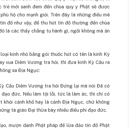
ặc trẻ mới sanh đem đến chùa quy y Phật sẽ được
 phù hộ cho mạnh giỏi. Trên đây là những điều mê
ín đồ như vậy, để thu hút tín đồ thường đến chùa
đó là các thầy chẳng tu hành gì, ngồi không mà ăn
oại kinh nhỏ bằng gói thuốc hút có tên là kinh Kỳ
ay vua Diêm Vương tra hỏi, thì đưa kinh Kỳ Cầu ra
 không sa Địa Ngục:
Kỳ Cầu Diêm Vương tra hỏi Đứng lại mà nói Đã có
 đạo đức. Nếu làm tội lỗi, tức là làm ác, thì chỉ có
át khỏi cảnh khổ hay là cảnh Địa Ngục, chứ không
những tà giáo Đại thừa bày nhiều điều phi đạo đức.
 đạo, mượn danh Phật pháp để lừa đảo tín đồ Phật