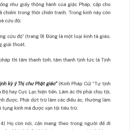
giống như giấy thông hành của giặc Pháp, cấp cho
chiếm trong thời chiến tranh. Trong kinh này còn
mà cứu độ:
 cứu độ” (trang 9) Đúng là một loại kinh tà giáo,
 giải thoát.
pháp thì tâm thanh tịnh, tâm thanh tịnh tức là Tịnh
nh kỳ ý Thị chư Phật giáo”
(Kinh Pháp Cú) “Tự tịnh
h Độ hay Cực Lạc hiện tiền. Làm ác thì phải chịu tội,
ình được. Phải dứt trừ làm các điều ác, thường làm
ải tụng kinh mà được vạn tội tiêu trừ.
g 4) Họ còn nói, cần mang theo trong người để đi