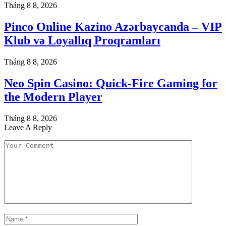
Tháng 8 8, 2026
Pinco Online Kazino Azərbaycanda – VIP
Klub və Loyallıq Proqramları
Tháng 8 8, 2026
Neo Spin Casino: Quick‑Fire Gaming for
the Modern Player
Tháng 8 8, 2026
Leave A Reply