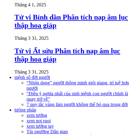
Tháng 4 1, 2025
Tử vi Bính dần Phân tích nạp âm lục
thập hoa giáp
Tháng 3 31, 2025
Tử vi Ất sửu Phân tích nạp âm lục
thập hoa giáp
Tháng 3 31, 2025
mệnh số đời người
“Nhận dạng” người thông minh giỏi giang, trí tuệ hơn
người
“Điều ý nghĩa nhất của sinh mệnh con người chính là
quay trở về”
7 quy tắc vàng làm người không thể bỏ qua trong đời
tưóng pháp
xem tướng
xem not ruoi
xem tướng tay
Tín ngưỡng Dân gian