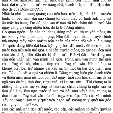
ảnh khiêu dâm gợi dục trên báo, trên kênh của mình, làm cho tờ
báo, đài truyền hình mất vẻ trang nhã, thanh lịch, kín đáo, đạo đức
đẹp đẽ của Đông phương.
Nhất là những trang quảng cáo trên báo, trên lịch, trên kênh truyền
hình, thì báo nào, đài nào chúng tôi cũng thấy có hình ảnh phụ nữ
ăn mặc hở hang. Do đó, bảo sao tệ nạn xã hội chấm dứt được? Mà
ngày càng gia tăng nhiều hơn, đó là lẽ đương nhiên.
Cơ quan ngôn luận báo chí đang đóng một vai trò truyền thông tin
tức không kém phần quan trọng. Như đài truyền thanh, truyền hình
mà không thấy trách nhiệm bổn phận của mình đối với quê hương
Tổ quốc đang hiện đại hóa, kỹ nghệ hóa đất nước, để theo kịp các
nước tiên tiến trên thế giới. Chỉ cần truyền thông tin tức sai lệch một
chút xíu là đạo đức dân tộc bị đánh mất. Bởi vì đất nước đang mở
cửa đón nhận nền văn minh thế giới. Trong nền văn minh thế giới
có những cái tốt, nhưng cũng có những cái xấu. Nếu chúng ta
không biết loại trừ những cái xấu ra, thì một tai hại cho mầm non
của Tổ quốc sẽ sa ngã và nhiễm ô. Bằng chứng hiện giờ thanh niên
và thiếu niên nam nữ tuổi còn thơ ngây, tuổi còn học sinh mà đã sa
ngã vào đường tình dục, rượu chè, xì ke, ma túy… Thì chúng ta là
những hàng cha mẹ và ông bà của các cháu, chúng ta nghĩ sao và
làm gì? Hay làm ngơ trước tệ nạn xã hội như vậy? Hay chúng ta
đón nhận những loại văn hóa đồi trụy, kém đạo đức của văn minh
Tây phương? Hay truy quét trên ngọn mà không truy quét tận gốc
của nguyên nhân? v.v…
Hỡi các nhà lãnh đạo đất nước, các cấp, các ngành có thẩm quyền!