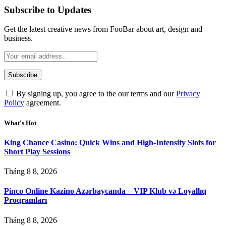
Subscribe to Updates
Get the latest creative news from FooBar about art, design and
business.
By signing up, you agree to the our terms and our
Privacy
Policy
agreement.
What's Hot
King Chance Casino: Quick Wins and High-Intensity Slots for
Short Play Sessions
Tháng 8 8, 2026
Pinco Online Kazino Azərbaycanda – VIP Klub və Loyallıq
Proqramları
Tháng 8 8, 2026