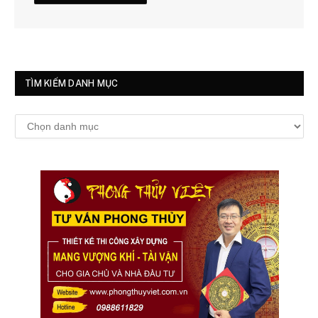
TÌM KIẾM DANH MỤC
Tìm
kiếm
danh
mục