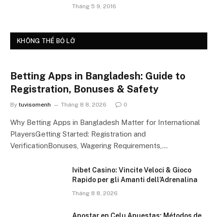
Tháng 5 9, 2016
KHÔNG THỂ BỎ LỠ
Betting Apps in Bangladesh: Guide to
Registration, Bonuses & Safety
By
tuvisomenh
Tháng 8 8, 2026
0
Why Betting Apps in Bangladesh Matter for International
PlayersGetting Started: Registration and
VerificationBonuses, Wagering Requirements,…
Ivibet Casino: Vincite Veloci & Gioco
Rapido per gli Amanti dell’Adrenalina
Tháng 8 8, 2026
Apostar en Celu Apuestas: Métodos de