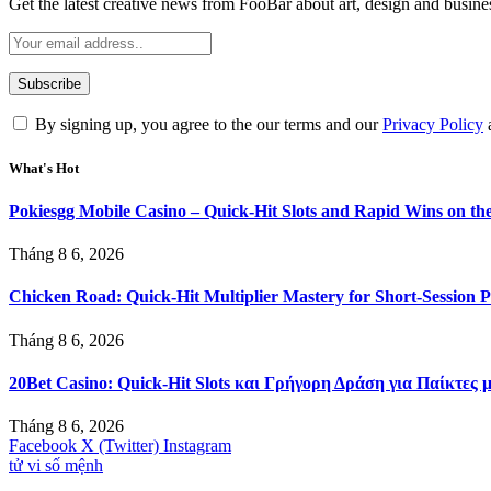
Get the latest creative news from FooBar about art, design and busine
By signing up, you agree to the our terms and our
Privacy Policy
What's Hot
Pokiesgg Mobile Casino – Quick‑Hit Slots and Rapid Wins on th
Tháng 8 6, 2026
Chicken Road: Quick‑Hit Multiplier Mastery for Short‑Session P
Tháng 8 6, 2026
20Bet Casino: Quick‑Hit Slots και Γρήγορη Δράση για Παίκτες 
Tháng 8 6, 2026
Facebook
X (Twitter)
Instagram
tử vi số mệnh