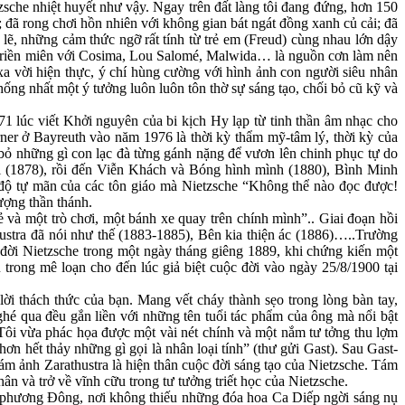
zsche nhiệt huyết như vậy. Ngay trên đất làng tôi đang đứng, hơn 150
đã rong chơi hồn nhiên với không gian bát ngát đồng xanh củ cải; đã
lẽ, những cảm thức ngỡ rất tính từ trẻ em (Freud) cùng nhau lớn dậy
au triền miên với Cosima, Lou Salomé, Malwida… là nguồn cơn làm nên
xa vời hiện thực, ý chí hùng cường với hình ảnh con người siêu nhân
ng nhất một ý tưởng luôn luôn tôn thờ sự sáng tạo, chối bỏ cũ kỹ và
871 lúc viết Khởi nguyên của bi kịch Hy lạp từ tinh thần âm nhạc cho
er ở Bayreuth vào năm 1976 là thời kỳ thẩm mỹ-tâm lý, thời kỳ của
 bỏ những gì con lạc đà từng gánh nặng để vươn lên chinh phục tự do
 (1878), rồi đến Viễn Khách và Bóng hình mình (1880), Bình Minh
ái độ tự mãn của các tôn giáo mà Nietzsche “Không thể nào đọc được!
ượng thần thánh.
ẻ và một trò chơi, một bánh xe quay trên chính mình”.. Giai đoạn hồi
ustra đã nói như thế (1883-1885), Bên kia thiện ác (1886)…..Trường
ời Nietzsche trong một ngày tháng giêng 1889, khi chứng kiến một
rong mê loạn cho đến lúc giả biệt cuộc đời vào ngày 25/8/1900 tại
ời thách thức của bạn. Mang vết cháy thành sẹo trong lòng bàn tay,
é qua đều gắn liền với những tên tuổi tác phẩm của ông mà nổi bật
. Tôi vừa phác họa được một vài nét chính và một nắm tư tởng thu lợm
ơn hết thảy những gì gọi là nhân loại tính” (thư gửi Gast). Sau Gast-
 ám ảnh Zarathustra là hiện thân cuộc đời sáng tạo của Nietzsche. Tám
ân và trở về vĩnh cữu trong tư tưởng triết học của Nietzsche.
 phương Đông, nơi không thiếu những đóa hoa Ca Diếp ngời sáng nụ