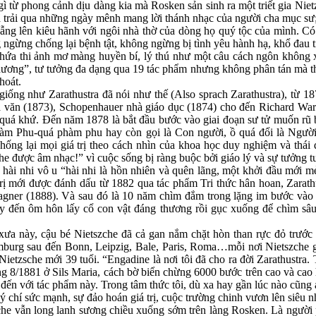
gì từ phong cảnh dịu dàng kia mà Rosken sản sinh ra một triết gia Niet
ã trải qua những ngày mênh mang lời thánh nhạc của người cha mục sư; 
ng lên kiêu hãnh với ngôi nhà thờ của dòng họ quý tộc của mình. Có 
hông ngừng chống lại bệnh tật, không ngừng bị tình yêu hành hạ, khổ đ
 chứa thi ảnh mơ màng huyền bí, lý thú như một câu cách ngôn không 
thương”, tư tưởng đa dạng qua 19 tác phẩm nhưng không phân tán mà thố
hoát.
giống như Zarathustra đã nói như thế (Also sprach Zarathustra), từ 1
à văn (1873), Schopenhauer nhà giáo dục (1874) cho đến Richard Warn
hở quá khứ. Đến năm 1878 là bắt đầu bước vào giai đoạn sư tử muốn rũ
àm Phu-quá phàm phu hay còn gọi là Con người, ồ quá đổi là Người
 chống lại mọi giá trị theo cách nhìn của khoa học duy nghiệm và th
e được âm nhạc!” vì cuộc sống bị ràng buộc bởi giáo lý và sự tưởng t
 hài nhi vô u “hài nhi là hồn nhiên và quên lãng, một khởi đầu mới m
trị mới được đánh dấu từ 1882 qua tác phẩm Tri thức hân hoan, Zarath
ner (1888). Và sau đó là 10 năm chìm đắm trong lặng im bước vào đ
y đến ôm hôn lấy cổ con vật đáng thương rồi gục xuống để chìm sâu t
xưa này, cậu bé Nietszche đã cả gan nắm chặt hòn than rực đỏ trước l
mburg sau đến Bonn, Leipzig, Bale, Paris, Roma…mỗi nơi Nietszche gh
Nietzsche mới 39 tuổi. “
Engadine
là nơi tôi đã cho ra đời Zarathustra
g 8/1881 ở Sils Maria, cách bờ biển chừng 6000 bước trên cao và cao h
 đến với tác phẩm này. Trong tâm thức tôi, dù xa hay gần lúc nào cũng
 chí sức mạnh, sự đảo hoán giá trị, cuộc trường chinh vươn lên siêu nh
he vẫn long lanh sương chiều xuống sớm trên làng Rosken. Là người