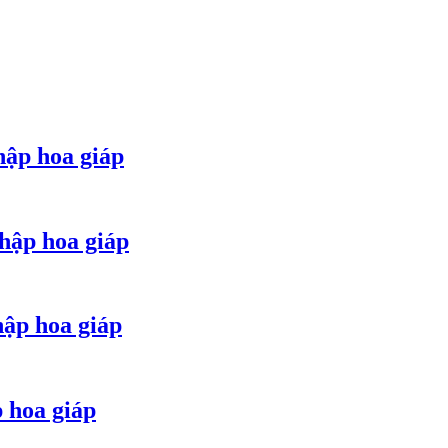
hập hoa giáp
hập hoa giáp
hập hoa giáp
p hoa giáp