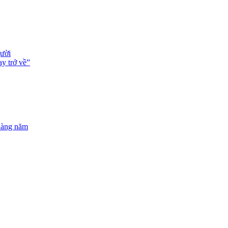
gười
ay trở về”
 hàng năm