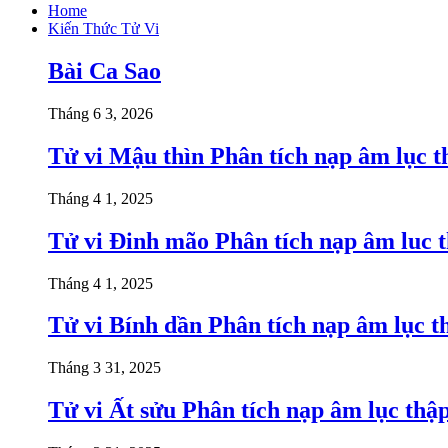
Home
Kiến Thức Tử Vi
Bài Ca Sao
Tháng 6 3, 2026
Tử vi Mậu thìn Phân tích nạp âm lục t
Tháng 4 1, 2025
Tử vi Đinh mão Phân tích nạp âm luc t
Tháng 4 1, 2025
Tử vi Bính dần Phân tích nạp âm lục t
Tháng 3 31, 2025
Tử vi Ất sửu Phân tích nạp âm lục thậ