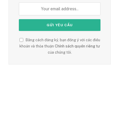
Bằng cách đăng ký, bạn đồng ý với các điều
khoản và thỏa thuận
Chính sách quyền riêng tư
của chúng tôi.