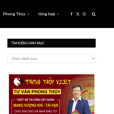
Phong Thủy
tổng hợp
Facebook
X
Instagram
(Twitter)
TÌM KIẾM DANH MỤC
Tìm
kiếm
danh
mục