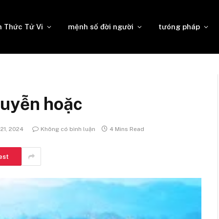
n Thức Tử Vi
mệnh số đời người
tưóng pháp
huyễn hoặc
21, 2024
Không có bình luận
4 Mins Read
est