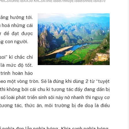
7n HoC3A0nhE1BAA3o KhC3A1iniE1BB87mhuyE1BB85nhoE1BAB7c
gắng hướng tới.
u hoá những cái
ứ để đạt được
ng con người.
oi” kĩ chắc chỉ
 là mức độ tốt.
trình hoàn hảo
heo một vòng tròn. Sẽ là đúng khi dùng 2 từ “tuyệt
thì không bởi cái chu kì tương tác đấy đang dần bị
số loài phát triển sinh sôi nảy nở nhanh thì nguy cơ
tương tác, thức ăn, môi trường bị đe doạ là điều
 nghĩa đen lẫn nghĩa bóng. Khía cạnh nghĩa bóng,