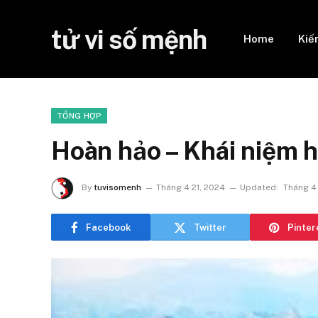
tử vi số mệnh
Home
Kiế
TỔNG HỢP
Hoàn hảo – Khái niệm 
By
tuvisomenh
Tháng 4 21, 2024
Updated:
Tháng 4 
Facebook
Twitter
Pinter