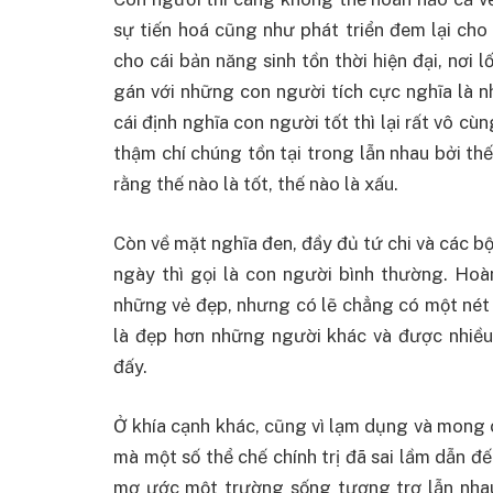
sự tiến hoá cũng như phát triển đem lại cho
cho cái bản năng sinh tồn thời hiện đại, nơi
gán với những con người tích cực nghĩa là nh
cái định nghĩa con người tốt thì lại rất vô c
thậm chí chúng tồn tại trong lẫn nhau bởi thế
rằng thế nào là tốt, thế nào là xấu.
Còn về mặt nghĩa đen, đầy đủ tứ chi và các b
ngày thì gọi là con người bình thường. Hoà
những vẻ đẹp, nhưng có lẽ chẳng có một nét
là đẹp hơn những người khác và được nhiề
đấy.
Ở khía cạnh khác, cũng vì lạm dụng và mong c
mà một số thể chế chính trị đã sai lầm dẫn đế
mơ ước một trường sống tương trợ lẫn nhau