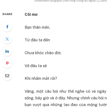
tuhieuminh.blogspot.com rong trong bu ngoai 
Cõi mơ
SHARE
Bạn thân mến,
Từ đâu ta đến
Chưa khóc chào đời;
Về đâu ta sẽ
Khi nhắm mắt rồi?
Vâng, một câu hỏi như thế nghe có vẻ ngây
sống, bây giờ và ở đây. Nhưng chính câu hỏi n
bạn vượt qua những lao đao của mộng tưởng 