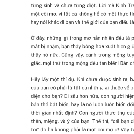
từng sinh và chưa từng diệt. Lời mà Kinh Trá
một cõi mơ, vì tất cả không hề có một thực tín
hay nói khác đi bạn và thế giới của bạn điều 
Ở đây, những gì trong mơ hẳn nhiên đều là 
mắt bị nhậm, bạn thấy bông hoa xuất hiện gi
thấy nó nữa. Cũng vậy, cảnh trong mộng tuy 
giấc, mọi thứ trong mộng đều tan biến! Bản c
Hãy lấy một thí dụ. Khi chưa được sinh ra, b
của bạn có phải là tất cả những gì thuộc về b
diện cho bạn? Đi sâu hơn nữa, con người hiệ
bản thể bất biến, hay là nó luôn luôn biến đổ
thời gian nhất định? Con người thực thụ củ
thân, miệng, và ý của bạn. Thế thì, “cái bạn đa
tôi” đó há không phải là một cõi mơ ư! Vậy 