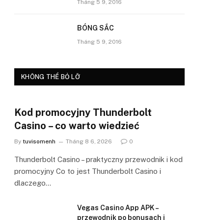
Tháng 5 9, 2016
BÓNG SẮC
Tháng 5 9, 2016
KHÔNG THỂ BỎ LỠ
Kod promocyjny Thunderbolt
Casino – co warto wiedzieć
By
tuvisomenh
Tháng 8 6, 2026
0
Thunderbolt Casino – praktyczny przewodnik i kod
promocyjny Co to jest Thunderbolt Casino i
dlaczego…
Vegas Casino App APK –
przewodnik po bonusach i