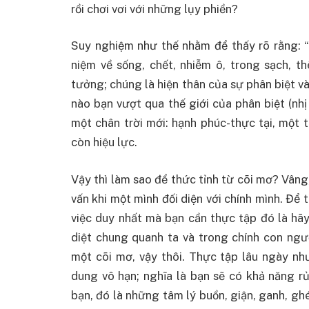
rồi chơi vơi với những lụy phiền?
Suy nghiệm như thế nhằm để thấy rõ rằng: “
niệm về sống, chết, nhiễm ô, trong sạch, t
tưởng; chúng là hiện thân của sự phân biệt và
nào bạn vượt qua thế giới của phân biệt (nhị
một chân trời mới: hạnh phúc-thực tại, một
còn hiệu lực.
Vậy thì làm sao để thức tỉnh từ cõi mơ? Vâng,
vấn khi một mình đối diện với chính mình. Để 
việc duy nhất mà bạn cần thực tập đó là hãy
diệt chung quanh ta và trong chính con ngườ
một cõi mơ, vậy thôi. Thực tập lâu ngày n
dung vô hạn; nghĩa là bạn sẽ có khả năng r
bạn, đó là những tâm lý buồn, giận, ganh, gh