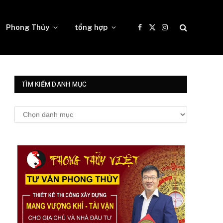
Phong Thủy
tổng hợp
Facebook
X
Instagram
(Twitter)
TÌM KIẾM DANH MỤC
Tìm
kiếm
danh
mục