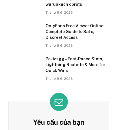
warunkach obrotu
Tháng 8 6, 2026
OnlyFans Free Viewer Online:
Complete Guide to Safe,
Discreet Access
Tháng 8 6, 2026
Pokiesgg – Fast‑Paced Slots,
Lightning Roulette & More for
Quick Wins
Tháng 8 6, 2026
Yêu cầu của bạn