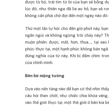
được từ bỏ, trái tim từ bi của bạn sẽ bỗng 
lúc đó, như thiên nga đã lìa ao hồ, bạn sẽ r
không cần phải chờ đợi đến một ngày nào đó 
Thử một lần tự hỏi: cho đến giờ phút này, bạ
ngắn ngủi và không ngừng trôi chảy này? Tha
muộn phiền: được, mất, hơn, thua…, tại sao
phúc-thực tại, một hạnh phúc không bản ngã v
đúng nghĩa của từ này. Khi bị đắm chìm tro
của chính mình.
Bên bờ mộng tưởng
Dựa vào nền tảng nào để bạn có thể nhìn thấy
câu hỏi then chốt, như chiếc chìa khóa vàn
vào thế giới thực tại, một thế giới ở bên kia