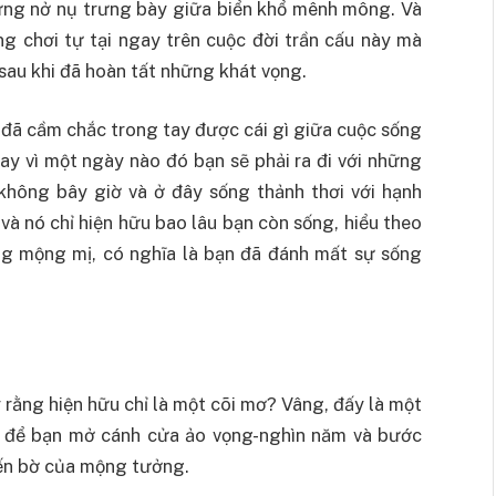
dưng nở nụ trưng bày giữa biển khổ mênh mông. Và
ong chơi tự tại ngay trên cuộc đời trần cấu này mà
sau khi đã hoàn tất những khát vọng.
n đã cầm chắc trong tay được cái gì giữa cuộc sống
y vì một ngày nào đó bạn sẽ phải ra đi với những
 không bây giờ và ở đây sống thảnh thơi với hạnh
à nó chỉ hiện hữu bao lâu bạn còn sống, hiểu theo
ng mộng mị, có nghĩa là bạn đã đánh mất sự sống
 rằng hiện hữu chỉ là một cõi mơ? Vâng, đấy là một
g, để bạn mở cánh cửa ảo vọng-nghìn năm và bước
 bến bờ của mộng tưởng.