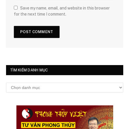
Save my name, email, and website in this browser
for the next time I comment.
TÌM KIẾM DANH MỤC
Tìm
kiếm
danh
mục