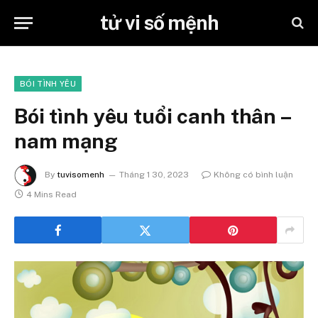
tử vi số mệnh
BÓI TÌNH YÊU
Bói tình yêu tuổi canh thân –
nam mạng
By
tuvisomenh
Tháng 1 30, 2023
Không có bình luận
4 Mins Read