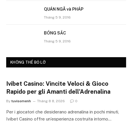
QUÁN NGÃ và PHÁP
Tháng 5 9, 2016
BÓNG SẮC
Tháng 5 9, 2016
KHÔNG THỂ BỎ LỠ
Ivibet Casino: Vincite Veloci & Gioco
Rapido per gli Amanti dell’Adrenalina
By
tuvisomenh
Tháng 8 8, 2026
0
Per i giocatori che desiderano adrenalina in pochi minuti,
Ivibet Casino offre un’esperienza costruita intorno…