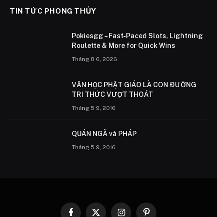
TIN TỨC PHONG THỦY
Pokiesgg – Fast‑Paced Slots, Lightning
Roulette & More for Quick Wins
Tháng 8 6, 2026
VĂN HỌC PHẬT GIÁO LÀ CON ÐƯỜNG
TRI THỨC VƯỢT THOÁT
Tháng 5 9, 2016
QUÁN NGÃ và PHÁP
Tháng 5 9, 2016
Facebook
X
Instagram
Pinterest