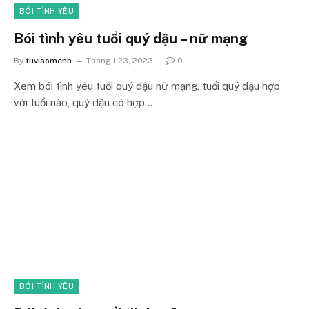
BÓI TÌNH YÊU
Bói tình yêu tuổi quý dậu – nữ mạng
By
tuvisomenh
Tháng 1 23, 2023
0
Xem bói tình yêu tuổi quý dậu nữ mạng, tuổi quý dậu hợp
với tuổi nào, quý dậu có hợp…
BÓI TÌNH YÊU