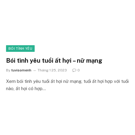
BÓI TÌNH YÊU
Bói tình yêu tuổi ất hợi – nữ mạng
By
tuvisomenh
Tháng 1 25, 2023
0
Xem bói tình yêu tuổi ất hợi nữ mạng, tuổi ất hợi hợp với tuổi
nào, ất hợi có hợp…