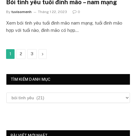
Bói tình yêu tuổi đinh mão – nam mạng
By
tuvisomenh
Tháng 1 22, 2023
0
Xem bói tình yêu tuổi đinh mão nam mạng, tuổi đinh mão
hợp với tuổi nào, đinh mão có hợp…
Next
1
2
3
TÌM KIẾM DANH MỤC
Tìm
kiếm
danh
mục
BÀI VIẾT MỚI NHẤT