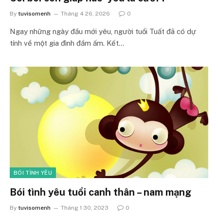
By
tuvisomenh
Tháng 4 26, 2026
0
Ngay những ngày đầu mới yêu, người tuổi Tuất đã có dự
tính về một gia đình đầm ấm. Kết…
BÓI TÌNH YÊU
Bói tình yêu tuổi canh thân – nam mạng
By
tuvisomenh
Tháng 1 30, 2023
0