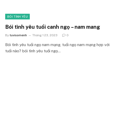
BÓI TÌNH YÊU
Bói tình yêu tuổi canh ngọ – nam mang
By
tuvisomenh
Tháng 1 23, 2023
0
Bói tình yêu tuổi ngọ nam mạng, tuổi ngọ nam mạng hợp với
tuổi nào? bói tình yêu tuổi ngọ…