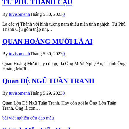
TỨ PHỦ THÁNH CẬU
By
tuvisomenh
Tháng 5 30, 2023
0
Là các vị Thánh với hình tượng nam thiếu niên tinh nghịch. Tứ Phủ
Thánh Cậu gồm thập nhị…
QUAN HOÀNG MƯỜI LÀ AI
By
tuvisomenh
Tháng 5 30, 2023
0
Quan Hoàng Mười hay còn gọi là Ông Mười Nghệ An, Thánh Ông
Hoàng Mười.…
Quan ĐỆ NGŨ TUẦN TRANH
By
tuvisomenh
Tháng 5 29, 2023
0
Quan Lớn Đệ Ngũ Tuần Tranh. Hay còn gọi là Ông Lớn Tuần
Tranh. Ông là con…
bài viết nghiên cứu đạo mẫu