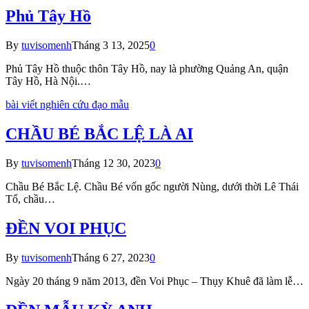
Phủ Tây Hồ
By
tuvisomenh
Tháng 3 13, 2025
0
Phủ Tây Hồ thuộc thôn Tây Hồ, nay là phường Quảng An, quận
Tây Hồ, Hà Nội.…
bài viết nghiên cứu đạo mẫu
CHẦU BÉ BẮC LỆ LÀ AI
By
tuvisomenh
Tháng 12 30, 2023
0
Chầu Bé Bắc Lệ. Chầu Bé vốn gốc người Nùng, dưới thời Lê Thái
Tổ, chầu…
ĐỀN VOI PHỤC
By
tuvisomenh
Tháng 6 27, 2023
0
Ngày 20 tháng 9 năm 2013, đền Voi Phục – Thụy Khuê đã làm lễ…