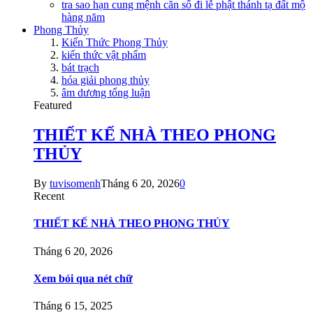
tra sao hạn cung mệnh căn số đi lễ phật thánh tạ đất mộ
hàng năm
Phong Thủy
Kiến Thức Phong Thủy
kiến thức vật phẩm
bát trạch
hóa giải phong thủy
âm dương tổng luận
Featured
THIẾT KẾ NHÀ THEO PHONG
THỦY
By
tuvisomenh
Tháng 6 20, 2026
0
Recent
THIẾT KẾ NHÀ THEO PHONG THỦY
Tháng 6 20, 2026
Xem bói qua nét chữ
Tháng 6 15, 2025