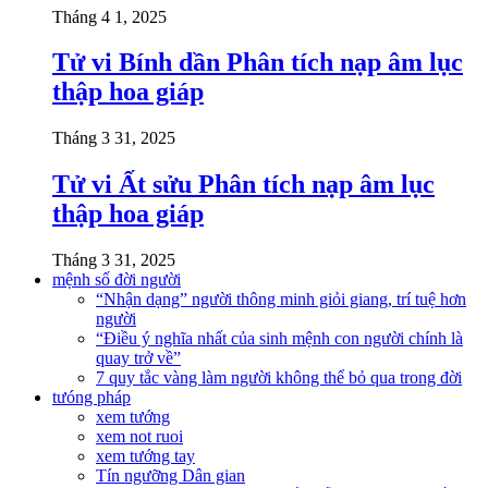
Tháng 4 1, 2025
Tử vi Bính dần Phân tích nạp âm lục
thập hoa giáp
Tháng 3 31, 2025
Tử vi Ất sửu Phân tích nạp âm lục
thập hoa giáp
Tháng 3 31, 2025
mệnh số đời người
“Nhận dạng” người thông minh giỏi giang, trí tuệ hơn
người
“Điều ý nghĩa nhất của sinh mệnh con người chính là
quay trở về”
7 quy tắc vàng làm người không thể bỏ qua trong đời
tưóng pháp
xem tướng
xem not ruoi
xem tướng tay
Tín ngưỡng Dân gian