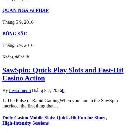
QUÁN NGÃ và PHÁP
Tháng 5 9, 2016
BÓNG SẮC
Tháng 5 9, 2016
Không thể bỏ lỡ
SawSpin: Quick Play Slots and Fast‑Hit
Casino Action
By
tuvisomenh
Tháng 8 7, 2026
0
1. The Pulse of Rapid GamingWhen you launch the SawSpin
interface, the first thing that…
Dolly Casino Mobile Slots: Quick‑Hit Fun for Short,
High‑Intensity Sessions