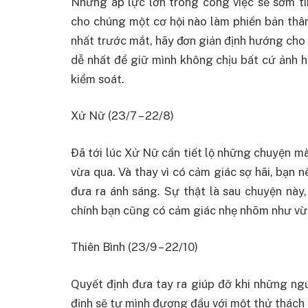
Những áp lực lớn trong công việc sẽ sớm tì
cho chúng một cơ hội nào làm phiền bản thâ
nhất trước mắt, hãy đơn giản định hướng cho
dễ nhất để giữ mình không chịu bất cứ ảnh 
kiểm soát.
Xử Nữ (23/7 – 22/8)
Đã tới lúc Xử Nữ cần tiết lộ những chuyện mà
vừa qua. Và thay vì có cảm giác sợ hãi, bạn 
đưa ra ánh sáng. Sự thật là sau chuyện này,
chính bạn cũng có cảm giác nhẹ nhõm như vừ
Thiên Bình (23/9 – 22/10)
Quyết định đưa tay ra giúp đỡ khi những ng
định sẽ tự mình đương đầu với một thử thách m