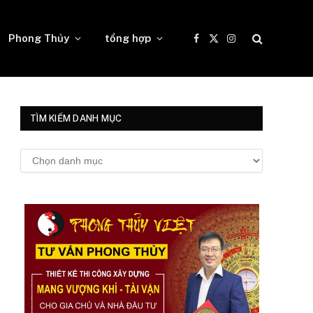
Phong Thủy
tổng hợp
Facebook
X
Instagram
(Twitter)
TÌM KIẾM DANH MỤC
Tìm
kiếm
danh
mục