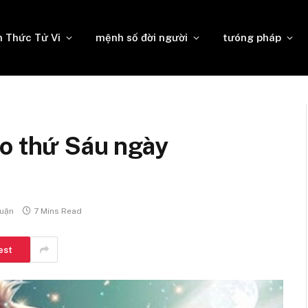
n Thức Tử Vi
mệnh số đời người
tưóng pháp
ạo thứ Sáu ngày
luận
7 Mins Read
est