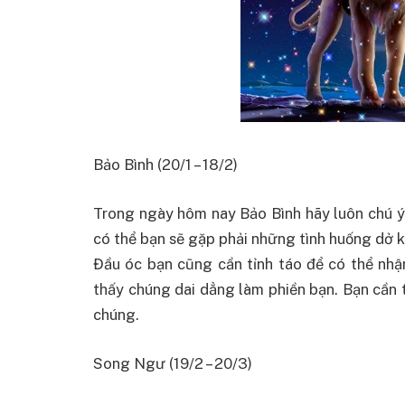
Bảo Bình (20/1 – 18/2)
Trong ngày hôm nay Bảo Bình hãy luôn chú ý
có thể bạn sẽ gặp phải những tình huống dở k
Đầu óc bạn cũng cần tỉnh táo để có thể nh
thấy chúng dai dẳng làm phiền bạn. Bạn cần t
chúng.
Song Ngư (19/2 – 20/3)