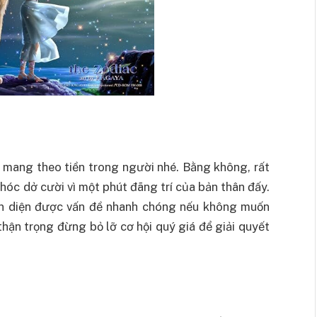
 mang theo tiền trong người nhé. Bằng không, rất
hóc dở cười vì một phút đãng trí của bản thân đấy.
ận diện được vấn đề nhanh chóng nếu không muốn
hận trọng đừng bỏ lỡ cơ hội quý giá để giải quyết