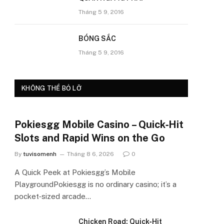
Tháng 5 9, 2016
BÓNG SẮC
Tháng 5 9, 2016
KHÔNG THỂ BỎ LỠ
Pokiesgg Mobile Casino – Quick‑Hit
Slots and Rapid Wins on the Go
By
tuvisomenh
Tháng 8 6, 2026
0
A Quick Peek at Pokiesgg’s Mobile
PlaygroundPokiesgg is no ordinary casino; it’s a
pocket‑sized arcade…
Chicken Road: Quick‑Hit