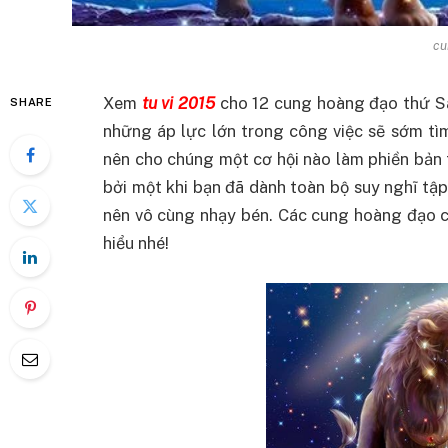
cu
Xem
tu vi 2015
cho 12 cung hoàng đạo thứ S
SHARE
những áp lực lớn trong công việc sẽ sớm tì
nên cho chúng một cơ hội nào làm phiền bản 
bởi một khi bạn đã dành toàn bộ suy nghĩ tập
nên vô cùng nhạy bén. Các cung hoàng đạo cò
hiểu nhé!