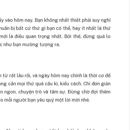
ấy vào hôm nay. Bạn không nhất thiết phải suy nghĩ
uẩn bị bất cứ thứ gì bạn có thể, hay ít nhất là thứ
ới là điều quan trọng nhất. Bởi thế, đừng quá lo
ợc như bạn mường tượng ra.
từ rất lâu rồi, và ngày hôm nay chính là thời cơ để
ng cần mọi thứ quá cầu kì, kiểu cách. Chỉ đơn giản
ăn ngon, chuyện trò và tâm sự. Đừng chờ đợi thêm
ho mỗi người bạn yêu quý một lời mời nhé.