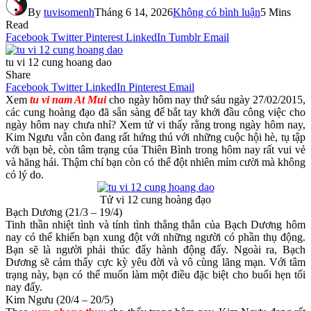
By
tuvisomenh
Tháng 6 14, 2026
Không có bình luận
5 Mins
Read
Facebook
Twitter
Pinterest
LinkedIn
Tumblr
Email
tu vi 12 cung hoang dao
Share
Facebook
Twitter
LinkedIn
Pinterest
Email
Xem
tu vi nam At Mui
cho ngày hôm nay thứ sáu ngày 27/02/2015,
các cung hoàng đạo đã sẵn sàng để bắt tay khởi đầu công việc cho
ngày hôm nay chưa nhỉ? Xem tử vi thấy rằng trong ngày hôm nay,
Kim Ngưu vẫn còn đang rất hứng thú với những cuộc hội hè, tụ tập
với bạn bè, còn tâm trạng của Thiên Bình trong hôm nay rất vui vẻ
và hăng hái. Thậm chí bạn còn có thể đột nhiên mỉm cười mà không
có lý do.
Tử vi 12 cung hoàng đạo
Bạch Dương (21/3 – 19/4)
Tinh thần nhiệt tình và tính tình thẳng thắn của Bạch Dương hôm
nay có thể khiến bạn xung đột với những người có phần thụ động.
Bạn sẽ là người phải thúc đẩy hành động đấy. Ngoài ra, Bạch
Dương sẽ cảm thấy cực kỳ yêu đời và vô cùng lãng mạn. Với tâm
trạng này, bạn có thể muốn làm một điều đặc biệt cho buổi hẹn tối
nay đấy.
Kim Ngưu (20/4 – 20/5)