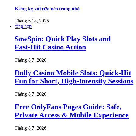
Kiêng kỵ với cửa nẻo trong nhà
Tháng 6 14, 2025
tổng hợp
SawSpin: Quick Play Slots and
Fast‑Hit Casino Action
Tháng 8 7, 2026
Dolly Casino Mobile Slots: Quick‑Hit
Fun for Short, High‑Intensity Sessions
Tháng 8 7, 2026
Free OnlyFans Pages Guide: Safe,
Private Access & Mobile Experience
Tháng 8 7, 2026