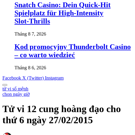
Snatch Casino: Dein Quick‑Hit
Spielplatz für High‑Intensity
Slot‑Thrills
Tháng 8 7, 2026
Kod promocyjny Thunderbolt Casino
– co warto wiedzieć
Tháng 8 6, 2026
Facebook
X (Twitter)
Instagram
tử vi số mệnh
chon ngày giờ
Tử vi 12 cung hoàng đạo cho
thứ 6 ngày 27/02/2015