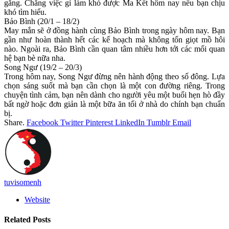
gắng. Chẳng việc gì làm khó được Ma Kết hôm nay nếu bạn chịu
khó tìm hiểu.
Bảo Bình (20/1 – 18/2)
May mắn sẽ ở đồng hành cùng Bảo Bình trong ngày hôm nay. Bạn
gần như hoàn thành hết các kế hoạch mà không tốn giọt mồ hôi
nào. Ngoài ra, Bảo Bình cần quan tâm nhiều hơn tới các mối quan
hệ bạn bè nữa nha.
Song Ngư (19/2 – 20/3)
Trong hôm nay, Song Ngư đừng nên hành động theo số đông. Lựa
chọn sáng suốt mà bạn cần chọn là một con đường riêng. Trong
chuyện tình cảm, bạn nên dành cho người yêu một buổi hẹn hò đầy
bất ngờ hoặc đơn giản là một bữa ăn tối ở nhà do chính bạn chuẩn
bị.
Share.
Facebook
Twitter
Pinterest
LinkedIn
Tumblr
Email
tuvisomenh
Website
Related
Posts