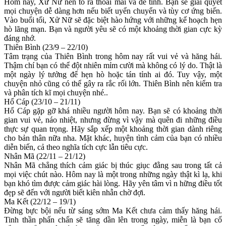
Hôm nay, Xử Nữ nên tỏ ra thoải mái và dễ tính. Bạn sẽ giải quyết
mọi chuyện dễ dàng hơn nếu biết uyển chuyển và tùy cơ ứng biến.
Vào buổi tối, Xử Nữ sẽ đặc biệt hào hứng với những kế hoạch hẹn
hò lãng mạn. Bạn và người yêu sẽ có một khoảng thời gian cực kỳ
đáng nhớ.
Thiên Bình (23/9 – 22/10)
Tâm trạng của Thiên Bình trong hôm nay rất vui vẻ và hăng hái.
Thậm chí bạn có thể đột nhiên mỉm cười mà không có lý do. Thật là
một ngày lý tưởng để hẹn hò hoặc tán tỉnh ai đó. Tuy vậy, một
chuyện nhỏ cũng có thể gây ra rắc rối lớn. Thiên Bình nên kiểm tra
và phân tích kĩ mọi chuyện nhé..
Hổ Cáp (23/10 – 21/11)
Hổ Cáp gặp gỡ khá nhiều người hôm nay. Bạn sẽ có khoảng thời
gian vui vẻ, náo nhiệt, nhưng đừng vì vậy mà quên đi những điều
thực sự quan trọng. Hãy sắp xếp một khoảng thời gian dành riêng
cho bản thân nữa nha. Mặt khác, huyện tình cảm của bạn có nhiều
diễn biến, cả theo nghĩa tích cực lẫn tiêu cực.
Nhân Mã (22/11 – 21/12)
Nhân Mã chẳng thích cảm giác bị thúc giục đằng sau trong tất cả
mọi việc chút nào. Hôm nay là một trong những ngày thật kì lạ, khi
bạn khó tìm được cảm giác hài lòng. Hãy yên tâm vì n hững điều tốt
đẹp sẽ đến với người biết kiên nhẫn chờ đợi.
Ma Kết (22/12 – 19/1)
Đừng bực bội nếu từ sáng sớm Ma Kết chưa cảm thấy hăng hái.
Tinh thần phấn chấn sẽ tăng dần lên trong ngày, miễn là bạn cố