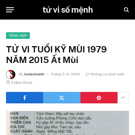
tử vi số mệnh
TỔNG HỢP
TỬ VI TUỔI KỸ MÙI 1979
NĂM 2015 Ất Mùi
By
tuvisomenh
Tháng 5 14, 2026
Không có bình luận
2 Mins Read