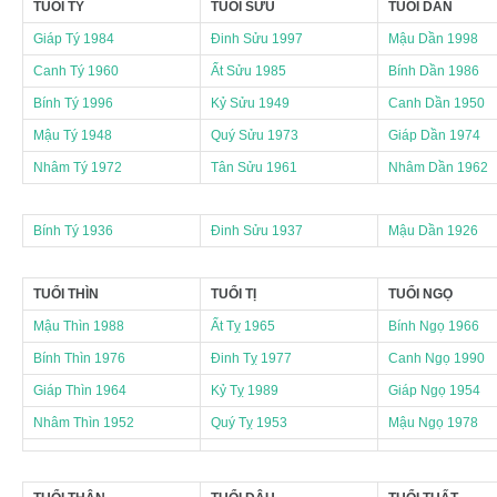
TUỔI TÝ
TUỔI SỬU
TUỔI DẦN
Giáp Tý 1984
Đinh Sửu 1997
Mậu Dần 1998
Canh Tý 1960
Ất Sửu 1985
Bính Dần 1986
Bính Tý 1996
Kỷ Sửu 1949
Canh Dần 1950
Mậu Tý 1948
Quý Sửu 1973
Giáp Dần 1974
Nhâm Tý 1972
Tân Sửu 1961
Nhâm Dần 1962
Bính Tý 1936
Đinh Sửu 1937
Mậu Dần 1926
TUỔI THÌN
TUỔI TỊ
TUỔI NGỌ
Mậu Thìn 1988
Ất Tỵ 1965
Bính Ngọ 1966
Bính Thìn 1976
Đinh Tỵ 1977
Canh Ngọ 1990
Giáp Thìn 1964
Kỷ Tỵ 1989
Giáp Ngọ 1954
Nhâm Thìn 1952
Quý Tỵ 1953
Mậu Ngọ 1978