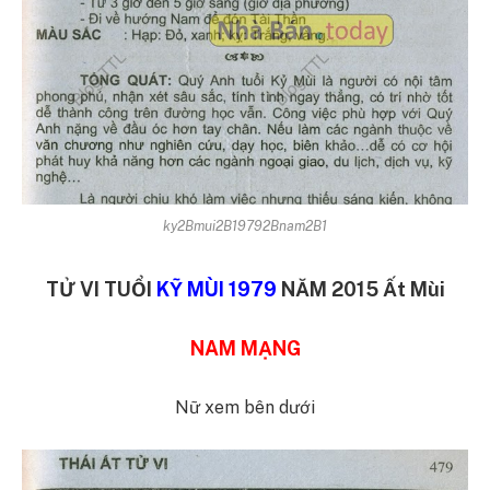
ky2Bmui2B19792Bnam2B1
TỬ VI TUỔI
KỸ MÙI 1979
NĂM 2015 Ất Mùi
NAM MẠNG
Nữ xem bên dưới