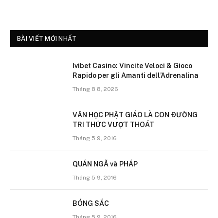
mục
BÀI VIẾT MỚI NHẤT
Ivibet Casino: Vincite Veloci & Gioco
Rapido per gli Amanti dell’Adrenalina
Tháng 8 8, 2026
VĂN HỌC PHẬT GIÁO LÀ CON ÐƯỜNG
TRI THỨC VƯỢT THOÁT
Tháng 5 9, 2016
QUÁN NGÃ và PHÁP
Tháng 5 9, 2016
BÓNG SẮC
Tháng 5 9, 2016