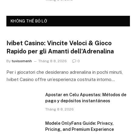
KHÔNG THỂ BỎ LỠ
Ivibet Casino: Vincite Veloci & Gioco
Rapido per gli Amanti dell’Adrenalina
By
tuvisomenh
Tháng 8 8, 2026
0
Per i giocatori che desiderano adrenalina in pochi minuti,
Ivibet Casino offre un’esperienza costruita intorno…
Apostar en Celu Apuestas: Métodos de
pago y depósitos instantáneos
Tháng 8 8, 2026
Modele OnlyFans Guide: Privacy,
Pricing, and Premium Experience