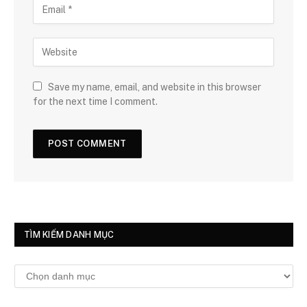
Save my name, email, and website in this browser
for the next time I comment.
TÌM KIẾM DANH MỤC
Tìm
kiếm
danh