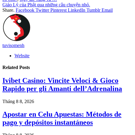
Giáo Lý của Phật qua những câu chuyện nhỏ.
Share.
Facebook
Twitter
Pinterest
LinkedIn
Tumblr
Email
tuvisomenh
Website
Related
Posts
Ivibet Casino: Vincite Veloci & Gioco
Rapido per gli Amanti dell’Adrenalina
Tháng 8 8, 2026
Apostar en Celu Apuestas: Métodos de
pago y depósitos instantáneos