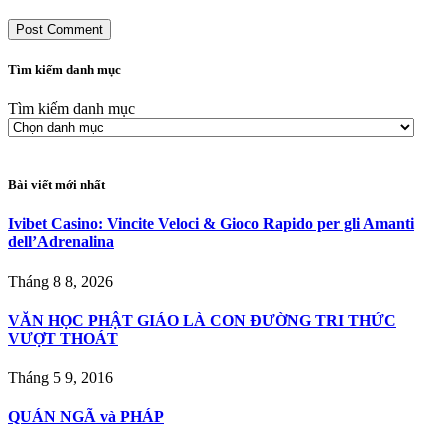
Tìm kiếm danh mục
Tìm kiếm danh mục
Bài viết mới nhất
Ivibet Casino: Vincite Veloci & Gioco Rapido per gli Amanti
dell’Adrenalina
Tháng 8 8, 2026
VĂN HỌC PHẬT GIÁO LÀ CON ÐƯỜNG TRI THỨC
VƯỢT THOÁT
Tháng 5 9, 2016
QUÁN NGÃ và PHÁP