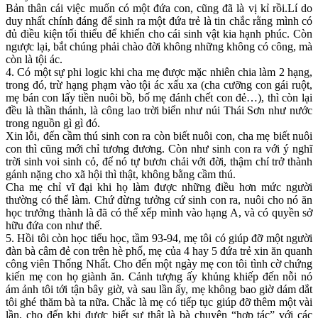
Bản thân cái việc muốn có một đứa con, cũng đã là vị kỉ rồi.Lí do
duy nhất chính đáng để sinh ra một đứa trẻ là tin chắc rằng mình có
đủ điều kiện tối thiểu để khiến cho cái sinh vật kia hạnh phúc. Còn
ngược lại, bắt chúng phải chào đời không những không có công, mà
còn là tội ác.
4. Có một sự phi logic khi cha mẹ được mặc nhiên chia làm 2 hạng,
trong đó, trừ hạng phạm vào tội ác xấu xa (cha cưỡng con gái ruột,
mẹ bán con lấy tiền nuôi bồ, bố mẹ đánh chết con đẻ…), thì còn lại
đều là thần thánh, là công lao trời biển như núi Thái Sơn như nước
trong nguồn gì gì đó.
Xin lỗi, đến cầm thú sinh con ra còn biết nuôi con, cha mẹ biết nuôi
con thì cũng mới chỉ tương đương. Còn như sinh con ra với ý nghĩ
trời sinh voi sinh cỏ, để nó tự bươn chải với đời, thậm chí trở thành
gánh nặng cho xã hội thì thật, không bằng cầm thú.
Cha mẹ chỉ vĩ đại khi họ làm được những điều hơn mức người
thường có thể làm. Chứ đừng tưởng cứ sinh con ra, nuôi cho nó ăn
học trưởng thành là đã có thể xếp mình vào hạng A, và có quyền sở
hữu đứa con như thế.
5. Hồi tôi còn học tiểu học, tầm 93-94, mẹ tôi có giúp đỡ một người
đàn bà câm đẻ con trên hè phố, mẹ của 4 hay 5 đứa trẻ xin ăn quanh
công viên Thống Nhất. Cho đến một ngày mẹ con tôi tình cờ chứng
kiến mẹ con họ giành ăn. Cảnh tượng ấy khủng khiếp đến nỗi nó
ám ảnh tôi tới tận bây giờ, và sau lần ấy, mẹ không bao giờ dám dắt
tôi ghé thăm bà ta nữa. Chắc là mẹ có tiếp tục giúp đỡ thêm một vài
lần, cho đến khi được biết sự thật là bà chuyên “hợp tác” với các