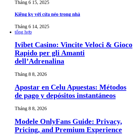
Tháng 6 15, 2025
Kiêng kỵ với cửa nẻo trong nhà
Tháng 6 14, 2025
tổng hợp
Ivibet Casino: Vincite Veloci & Gioco
Rapido per gli Amanti
dell’Adrenalina
Tháng 8 8, 2026
Apostar en Celu Apuestas: Métodos
de pago y depósitos instantáneos
Tháng 8 8, 2026
Modele OnlyFans Guide: Privacy,
Pricing, and Premium Experience