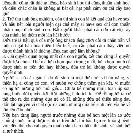
liêng thì cũng rất thiêng liêng, bảo sinh học thì cũng thuần sinh học,
và điều chắc chắn là không ai bắt cái hạt phải cảm ơn cái cây bao
giờ.
2. Trừ thụ tinh ống nghiệm, còn thì sinh con là kết quả của have sex,
và hầu hết loài người hiện đại chả mấy ai have sex chỉ đơn thuần
nhằm mục đích sinh con. Bắt người khác phải cảm ơn cái việc ấy
của mình, lại thêm một lần hài hước.
Đứa trẻ là hậu quả của một ông khách làng chơi đòi đi chân trần và
một cô gái bán hoa thiếu hiểu biết, có cần phải cảm thấy việc nó
được thành hình là thiêng liêng cao quý lắm không?
3. Cái quyền quan trọng nhất của con người, xét cho cùng là quyền
được lựa chọn. Thế mà lựa chọn quan trọng nhất, lựa chọn mình có
được sinh ra trên đời hay không, đứa trẻ lại không được quyền
quyết định.
Người ta có cả ngàn lí do để sinh ra một đứa trẻ: vì bản năng, vì
thiên hạ ai cũng có con, vì muốn vợ chồng thêm gắn kết, vì muốn
có người nương tựa tuổi già… Chưa kể những mưu toan úp sọt,
ràng buộc đòi quyền lợi. Rặt những lí do ích kỉ. Để rồi người ta cứ
thế cho ra đời những đứa trẻ có H, những đứa trẻ thiểu năng đau
đớn tật nguyền vì chất độc da cam, những đứa trẻ sinh trên vỉa hè và
lớn lên đầu phố…
Nếu bạn từng lặng người trước những đứa bé hơn một lần ao ước
chúng chưa từng được sinh ra trên đời, thì hẳn bạn sẽ không bênh
vực đến thế cho cái quyền muốn sinh bao nhiêu thì sinh, và sinh bởi
ai tuỳ thích.