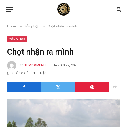
»
»
Home
tổng hợp
Chợt nhận ra mình
TỔNG HỢP
Chợt nhận ra mình
BY
TUVISOMENH
THÁNG 8 22, 2025
KHÔNG CÓ BÌNH LUẬN