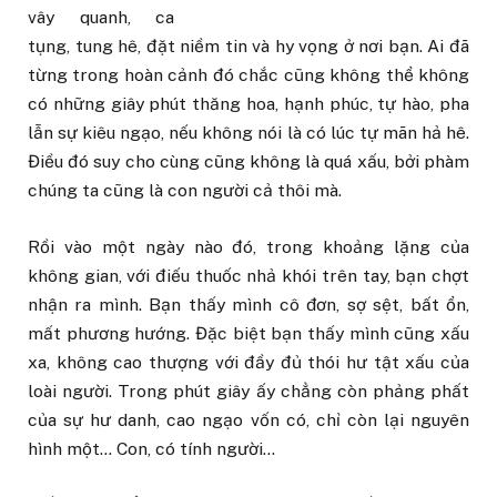
vây quanh, ca
tụng, tung hê, đặt niềm tin và hy vọng ở nơi bạn. Ai đã
từng trong hoàn cảnh đó chắc cũng không thể không
có những giây phút thăng hoa, hạnh phúc, tự hào, pha
lẫn sự kiêu ngạo, nếu không nói là có lúc tự mãn hả hê.
Điều đó suy cho cùng cũng không là quá xấu, bởi phàm
chúng ta cũng là con người cả thôi mà.
Rồi vào một ngày nào đó, trong khoảng lặng của
không gian, với điếu thuốc nhả khói trên tay, bạn chợt
nhận ra mình. Bạn thấy mình cô đơn, sợ sệt, bất ổn,
mất phương hướng. Đặc biệt bạn thấy mình cũng xấu
xa, không cao thượng với đầy đủ thói hư tật xấu của
loài người. Trong phút giây ấy chẳng còn phảng phất
của sự hư danh, cao ngạo vốn có, chỉ còn lại nguyên
hình một… Con, có tính người…