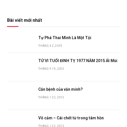
mục
Bài viết mới nhất
Tự Phá Thai Mình Là Một Tội
THÁNG 4 2, 2019
TỬ VI TUỔI ĐINH TỴ 1977 NĂM 2015 Ất Mùi
THÁNG 9 19, 2025
Căn bệnh của văn minh?
THÁNG 1 22, 2015
Vô cảm – Cái chết từ trong tâm hồn
THÁNG 1 22, 2015