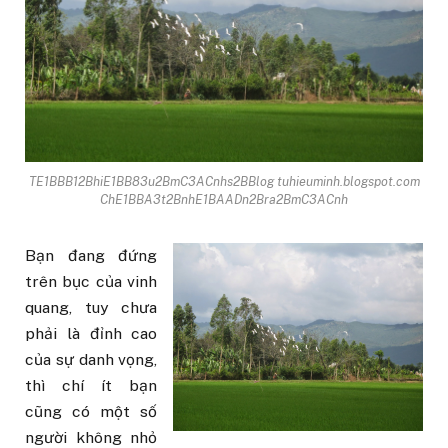
TE1BBB12BhiE1BB83u2BmC3ACnhs2BBlog tuhieuminh.blogspot.com
ChE1BBA3t2BnhE1BAADn2Bra2BmC3ACnh
Bạn đang đứng
trên bục của vinh
quang, tuy chưa
phải là đỉnh cao
của sự danh vọng,
thì chí ít bạn
cũng có một số
người không nhỏ