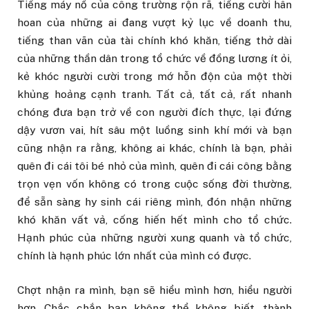
Tiếng máy nổ của công trường rộn rã, tiếng cười hân
hoan của những ai đang vượt kỷ lục về doanh thu,
tiếng than vãn của tài chính khó khăn, tiếng thở dài
của những thần dân trong tổ chức về đồng lương ít ỏi,
kẻ khóc người cười trong mớ hỗn độn của một thời
khủng hoảng cạnh tranh. Tất cả, tất cả, rất nhanh
chóng đưa bạn trở về con người đích thực, lại đứng
dậy vươn vai, hít sâu một luồng sinh khí mới và bạn
cũng nhận ra rằng, không ai khác, chính là bạn, phải
quên đi cái tôi bé nhỏ của mình, quên đi cái công bằng
trọn vẹn vốn không có trong cuộc sống đời thường,
để sẵn sàng hy sinh cái riêng mình, đón nhận những
khó khăn vất vả, cống hiến hết mình cho tổ chức.
Hạnh phúc của những người xung quanh và tổ chức,
chính là hạnh phúc lớn nhất của mình có được.
Chợt nhận ra mình, bạn sẽ hiểu mình hơn, hiểu người
hơn. Chắc chắn bạn không thể không biết, thành