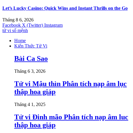
Let’s Lucky Casino: Quick Wins and Instant Thrills on the Go
Tháng 8 6, 2026
Facebook
X (Twitter)
Instagram
tử vi số mệnh
Home
Kiến Thức Tử Vi
Bài Ca Sao
Tháng 6 3, 2026
Tử vi Mậu thìn Phân tích nạp âm lục
thập hoa giáp
Tháng 4 1, 2025
Tử vi Đinh mão Phân tích nạp âm luc
thập hoa giáp