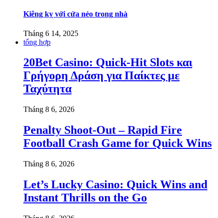
Kiêng kỵ với cửa nẻo trong nhà
Tháng 6 14, 2025
tổng hợp
20Bet Casino: Quick‑Hit Slots και
Γρήγορη Δράση για Παίκτες με
Ταχύτητα
Tháng 8 6, 2026
Penalty Shoot-Out – Rapid Fire
Football Crash Game for Quick Wins
Tháng 8 6, 2026
Let’s Lucky Casino: Quick Wins and
Instant Thrills on the Go