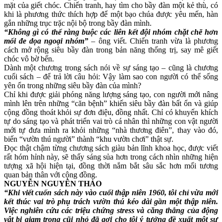
mặt của giết chóc. Chiến tranh, hay tìm cho bầy đàn một kẻ thù, có
khi là phương thức thích hợp để một bạo chúa được yêu mến, hàn
gắn những trục trặc nội bộ trong bầy đàn mình.
“Không gì có thể ràng buộc các liên kết đội nhóm chặt chẽ hơn
mối đe dọa ngoại nhóm”
– ông viết. Chiến tranh vừa là phương
cách mở rộng siêu bầy đàn trong bản năng thống trị, say mê giết
chóc vô bờ bến.
Dành một chương trong sách nói về sự sáng tạo – cũng là chương
cuối sách – để trả lời câu hỏi: Vậy làm sao con người có thể sống
yên ổn trong những siêu bầy đàn của mình?
Chỉ khi được giải phóng năng lượng sáng tạo, con người mới nâng
mình lên trên những “căn bệnh” khiến siêu bầy đàn bất ổn và giúp
cộng đồng thoát khỏi sự đơn điệu, đồng nhất. Chỉ có khuyến khích
tự do sáng tạo và phát triển vai trò cá nhân thì những con vật người
mới tự đưa mình ra khỏi những “nhà thương điên”, thay vào đó,
biến “vườn thú người” thành “khu vườn chơi” thật sự.
Đọc thật chậm từng chương sách giàu bản lĩnh khoa học, được viết
rất hóm hỉnh này, sẽ thấy sáng sủa hơn trong cách nhìn những hiện
tượng xã hội hiện tại, đồng thời nắm bắt sâu sắc hơn mối tương
quan bản thân với cộng đồng.
NGUYỄN NGUYÊN THẢO
“Khi viết cuốn sách này vào cuối thập niên 1960, tôi chỉ vừa mới
kết thúc vai trò phụ trách vườn thú kéo dài gần một thập niên.
Việc nghiên cứu các triệu chứng stress và căng thẳng của động
vật bị giam trong cũi nhỏ đã gợi cho tôi ý tưởng đề xuất một sự