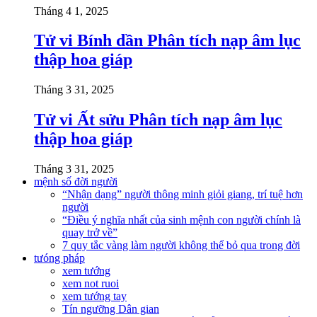
Tháng 4 1, 2025
Tử vi Bính dần Phân tích nạp âm lục
thập hoa giáp
Tháng 3 31, 2025
Tử vi Ất sửu Phân tích nạp âm lục
thập hoa giáp
Tháng 3 31, 2025
mệnh số đời người
“Nhận dạng” người thông minh giỏi giang, trí tuệ hơn
người
“Điều ý nghĩa nhất của sinh mệnh con người chính là
quay trở về”
7 quy tắc vàng làm người không thể bỏ qua trong đời
tưóng pháp
xem tướng
xem not ruoi
xem tướng tay
Tín ngưỡng Dân gian