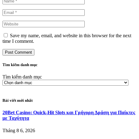
Save my name, email, and website in this browser for the next
time I comment.
Tìm kiếm danh mục
Tìm kiếm danh mục
Bài viết mới nhất
20Bet Casino: Quick‑Hit Slots και Γρήγορη Δράση για Παίκτες
με Ταχύτητα
Tháng 8 6, 2026