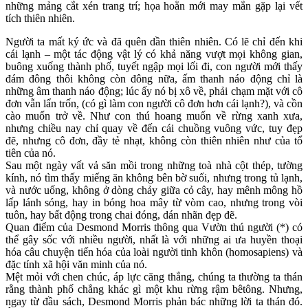
những mảng cắt xén trang trí; họa hoằn mới may mắn gặp lại vết
tích thiên nhiên.
Người ta mất ký ức và đã quên dần thiên nhiên. Có lẽ chỉ đến khi
cái lạnh – một tác động vật lý có khả năng vượt mọi không gian,
buông xuống thành phố, tuyết ngập mọi lối đi, con người mới thấy
đám đông thôi không còn đông nữa, ấm thanh náo động chỉ là
những âm thanh náo động; lúc ấy nó bị xô về, phải chạm mặt với cô
đơn vẫn lẩn trốn, (có gì làm con người cô đơn hơn cái lạnh?), và cồn
cào muốn trở về. Như con thú hoang muốn về rừng xanh xưa,
nhưng chiều nay chỉ quay về đến cái chuồng vuông vức, tuy đẹp
đẽ, nhưng cô đơn, đầy tẻ nhạt, không còn thiên nhiên như của tổ
tiên của nó.
Sau một ngày vất vả săn mồi trong những toà nhà cột thép, tường
kính, nó tìm thấy miếng ăn không bên bờ suối, nhưng trong tủ lạnh,
và nước uống, không ở dòng chảy giữa cỏ cây, hay mênh mông hồ
lấp lánh sóng, hay in bóng hoa mây từ vòm cao, nhưng trong vòi
tuôn, hay bất động trong chai đóng, dán nhãn đẹp đẽ.
Quan điểm của Desmond Morris thông qua Vườn thú người (*) có
thể gây sốc với nhiều người, nhất là với những ai ưa huyền thoại
hóa câu chuyện tiến hóa của loài người tinh khôn (homosapiens) và
đặc tính xã hội văn minh của nó.
Mệt mỏi với chen chúc, áp lực căng thẳng, chúng ta thường ta thán
rằng thành phố chẳng khác gì một khu rừng rậm bêtông. Nhưng,
ngay từ đầu sách, Desmond Morris phản bác những lời ta thán đó.