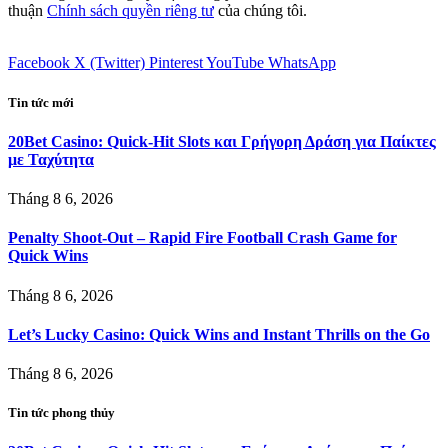
thuận
Chính sách quyền riêng tư
của chúng tôi.
Facebook
X (Twitter)
Pinterest
YouTube
WhatsApp
Tin tức mới
20Bet Casino: Quick‑Hit Slots και Γρήγορη Δράση για Παίκτες
με Ταχύτητα
Tháng 8 6, 2026
Penalty Shoot-Out – Rapid Fire Football Crash Game for
Quick Wins
Tháng 8 6, 2026
Let’s Lucky Casino: Quick Wins and Instant Thrills on the Go
Tháng 8 6, 2026
Tin tức phong thủy