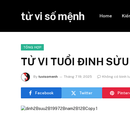
tử vi số mệnh
Home
Kiế
TỔNG HỢP
TỬ VI TUỔI ĐINH SỬU
By
tuvisomenh
Tháng 7 19, 2025
Không có bình l
Facebook
Twitter
Pinter