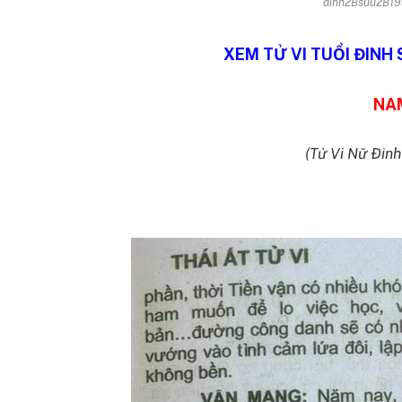
dinh2Bsuu2B1
XEM TỬ VI TUỔI ĐINH 
NA
(Tử Vi Nữ Đin