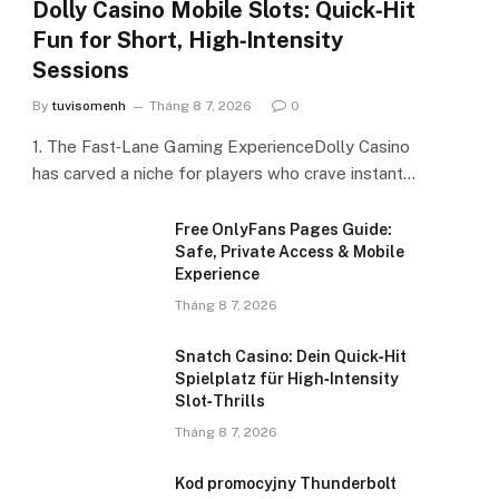
Dolly Casino Mobile Slots: Quick‑Hit
Fun for Short, High‑Intensity
Sessions
By
tuvisomenh
Tháng 8 7, 2026
0
1. The Fast‑Lane Gaming ExperienceDolly Casino
has carved a niche for players who crave instant…
Free OnlyFans Pages Guide:
Safe, Private Access & Mobile
Experience
Tháng 8 7, 2026
Snatch Casino: Dein Quick‑Hit
Spielplatz für High‑Intensity
Slot‑Thrills
Tháng 8 7, 2026
Kod promocyjny Thunderbolt