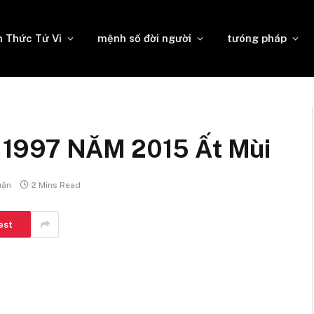
n Thức Tử Vi
mệnh số đời người
tưóng pháp
 1997 NĂM 2015 Ất Mùi
uận
2 Mins Read
est