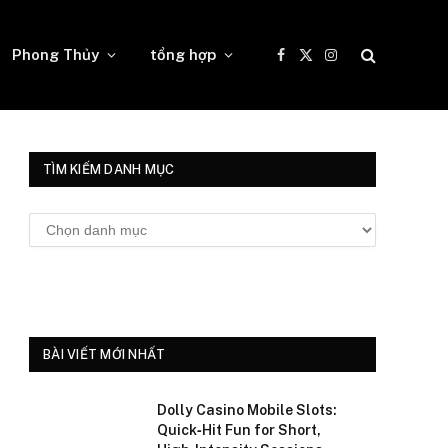
Phong Thủy
tổng hợp
Facebook
X
Instagram
(Twitter)
TÌM KIẾM DANH MỤC
Tìm
kiếm
danh
mục
BÀI VIẾT MỚI NHẤT
Dolly Casino Mobile Slots:
Quick‑Hit Fun for Short,