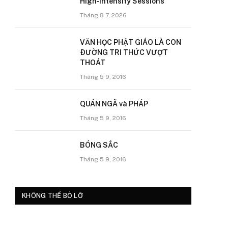
High‑Intensity Sessions
Tháng 8 7, 2026
VĂN HỌC PHẬT GIÁO LÀ CON
ÐƯỜNG TRI THỨC VƯỢT
THOÁT
Tháng 5 9, 2016
QUÁN NGÃ và PHÁP
Tháng 5 9, 2016
BÓNG SẮC
Tháng 5 9, 2016
KHÔNG THỂ BỎ LỠ