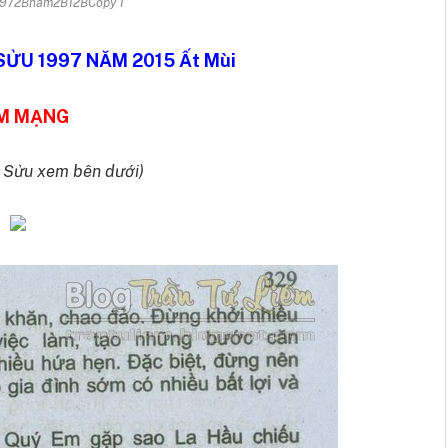
9972Bnam2B12BCopy 1
SỬU 1997 NĂM 2015 Ất Mùi
M MẠNG
h Sửu xem bên dưới)