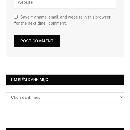
Save my name, email, and website in this browser
for the next time I comment.
TÌM KIẾM DANH MỤC
Tìm
kiếm
danh
mục