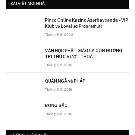
BÀI VIẾT MỚI NHẤT
Pinco Online Kazino Azərbaycanda – VIP
Klub və Loyallıq Proqramları
Tháng 8 8, 2026
VĂN HỌC PHẬT GIÁO LÀ CON ÐƯỜNG
TRI THỨC VƯỢT THOÁT
Tháng 5 9, 2016
QUÁN NGÃ và PHÁP
Tháng 5 9, 2016
BÓNG SẮC
Tháng 5 9, 2016