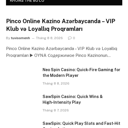
KHÔNG THỂ BỎ LỠ
Pinco Online Kazino Azərbaycanda – VIP
Klub və Loyallıq Proqramları
By
tuvisomenh
Tháng 8 8, 2026
0
Pinco Online Kazino Azərbaycanda – VIP Klub və Loyallıq
Proqramları ▶️ OYNA Содержимое Pinco Kazinonun…
Neo Spin Casino: Quick‑Fire Gaming for
the Modern Player
Tháng 8 8, 2026
SawSpin Casino: Quick Wins &
High‑Intensity Play
Tháng 8 7, 2026
SawSpin: Quick Play Slots and Fast‑Hit