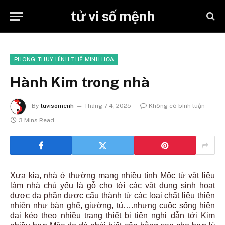
tử vi số mệnh
PHONG THỦY HÌNH THẾ MINH HỌA
Hành Kim trong nhà
By
tuvisomenh
Tháng 7 4, 2025
Không có bình luận
3 Mins Read
Xưa kia, nhà ở thường mang nhiều tính Mộc từ vật liệu
làm nhà chủ yếu là gỗ cho tới các vật dụng sinh hoạt
được đa phần được cấu thành từ các loại chất liệu thiên
nhiên như bàn ghế, giường, tủ….nhưng cuộc sống hiện
đại kéo theo nhiều trang thiết bị tiện nghi dẫn tới Kim