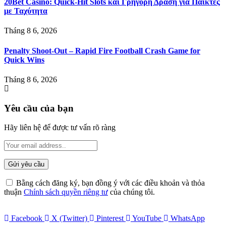
20Bet Casino: Quick‑Hit Slots και Γρήγορη Δράση για Παίκτες
με Ταχύτητα
Tháng 8 6, 2026
Penalty Shoot-Out – Rapid Fire Football Crash Game for
Quick Wins
Tháng 8 6, 2026
Yêu cầu của bạn
Hãy liên hệ để được tư vấn rõ ràng
Bằng cách đăng ký, bạn đồng ý với các điều khoản và thỏa
thuận
Chính sách quyền riêng tư
của chúng tôi.
Facebook
X (Twitter)
Pinterest
YouTube
WhatsApp