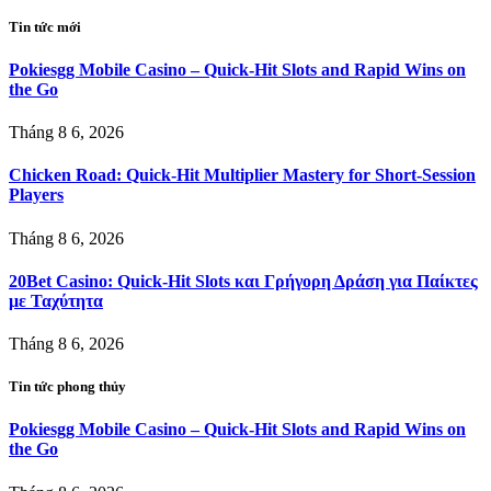
Tin tức mới
Pokiesgg Mobile Casino – Quick‑Hit Slots and Rapid Wins on
the Go
Tháng 8 6, 2026
Chicken Road: Quick‑Hit Multiplier Mastery for Short‑Session
Players
Tháng 8 6, 2026
20Bet Casino: Quick‑Hit Slots και Γρήγορη Δράση για Παίκτες
με Ταχύτητα
Tháng 8 6, 2026
Tin tức phong thủy
Pokiesgg Mobile Casino – Quick‑Hit Slots and Rapid Wins on
the Go