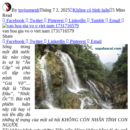
By
tuvisomenh
Tháng 7 2, 2025
Không có bình luận
5 Mins
Read
Facebook
Twitter
Pinterest
LinkedIn
Tumblr
Email
van hoa gia vo o viet nam 1731716579
Share
Facebook
Twitter
LinkedIn
Pinterest
Email
Sống trong
một đất nước
lúc nào cũng
lo sợ bị “Ăn
Cắp” và phải
cố tập cho
mình tính
“Giả Vờ”…
thật là “Đau
Đầu”, “Nhức
Óc”!!. Bài viết
phiếm luận
nầy rất hay vì
nói lên đầy đủ
những tệ trạng của một xã hội KHÔNG CÒN NHÂN TÍNH CON
NGƯỜI.