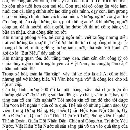
còi, rồi công an vòi vĩnh, xòe tay cầm tiền hối lộ. Tôi rơi nước mắt,
họ còn nhỏ tuổi hơn con trai tôi. Con trai tôi có công ăn việc làm,
nuôi con cái bằng chính sức lao động của mình, dạy con, làm gương
cho con bằng chính nhân cách của mình. Những người công an trẻ
đó cũng bị “ăn cắp” lương tâm, phải không anh?. Khi những người
công an, đánh người, giết người, họ được bố thí trả công bằng vài
bữa ăn nhậu, chút đồng tiền rơi rớt.
Khi những phóng viên, bẻ cong ngòi bút, viết xuống những điều
trái với lương tâm, sự thật để được bố thí trả công bằng những nấc
thang chức vị, những đồng lương tanh tưởi, nhà văn Vũ Hạnh đã
gọi đó là “Bút Máu” đấy anh ơi!
Khi những quan tòa, đổi trắng thay đen, cầm cán cân công lý có
chứa thủy ngân như trong truyện cổ Việt Nam, họ cũng bị “ăn cắp”
nhân tính mất rồi!
Trong xã hội, toàn là “ăn cắp”, vậy thì kẻ cắp là ai? Ai cũng biết,
nhưng giả vờ không biết, Vì Văn hóa “giả vờ” là đồng lõa cho xã
hội ăn cắp.
Cán bộ lãnh lương 200 đô la một tháng, xây nhà chục triệu đô
nhưng giả vờ” đó là công sức lao động tay chân, và trí tuệ, hay quà
tặng của cô em “kết nghĩa”? Tôi muốn xin cô em đó cho tôi được
làm “con kết nghĩa ” của cô ta quá. Thế mà có những Lãnh đạo, Ủy
viên Trung Ương Đảng, Đại biểu Quốc Hội, Ban Nội Chính, Ủy
Ban Điều Tra, Quan Tòa “Thiết Diện Vô Tư”, Phóng viên Lề phải,
Thành Đoàn, Quân Đội Nhân Dân, Chiến sĩ Công An, Trí thức Yêu
Nước, Việt Kiều Yêu Nước sẽ sẵn sàng giả vờ tin vào quà tặng của