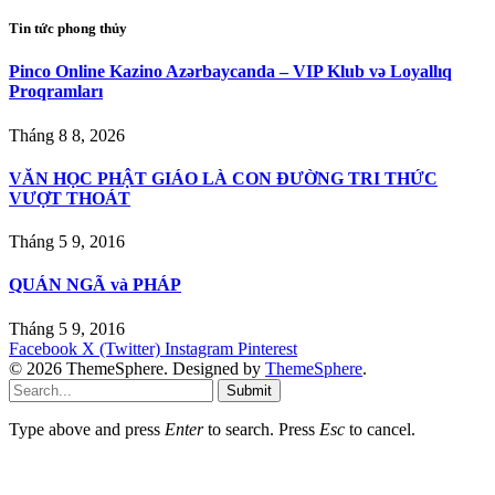
Tin tức phong thủy
Pinco Online Kazino Azərbaycanda – VIP Klub və Loyallıq
Proqramları
Tháng 8 8, 2026
VĂN HỌC PHẬT GIÁO LÀ CON ÐƯỜNG TRI THỨC
VƯỢT THOÁT
Tháng 5 9, 2016
QUÁN NGÃ và PHÁP
Tháng 5 9, 2016
Facebook
X (Twitter)
Instagram
Pinterest
© 2026 ThemeSphere. Designed by
ThemeSphere
.
Submit
Type above and press
Enter
to search. Press
Esc
to cancel.