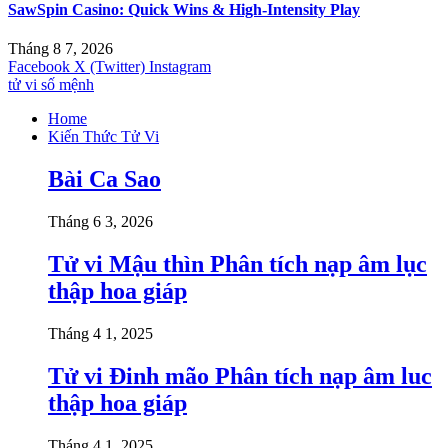
SawSpin Casino: Quick Wins & High‑Intensity Play
Tháng 8 7, 2026
Facebook
X (Twitter)
Instagram
tử vi số mệnh
Home
Kiến Thức Tử Vi
Bài Ca Sao
Tháng 6 3, 2026
Tử vi Mậu thìn Phân tích nạp âm lục
thập hoa giáp
Tháng 4 1, 2025
Tử vi Đinh mão Phân tích nạp âm luc
thập hoa giáp
Tháng 4 1, 2025