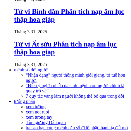
Tử vi Bính dần Phân tích nạp âm lục
thập hoa giáp
Tháng 3 31, 2025
Tử vi Ất sửu Phân tích nạp âm lục
thập hoa giáp
Tháng 3 31, 2025
mệnh số đời người
“Nhận dạng” người thông minh giỏi giang, trí tuệ hơn
người
“Điều ý nghĩa nhất của sinh mệnh con người chính là
quay trở về”
7 quy tắc vàng làm người không thể bỏ qua trong đời
tưóng pháp
xem tướng
xem not ruoi
xem tướng tay
Tín ngưỡng Dân gian
tra sao hạn cung mệnh căn số đi lễ phật thánh tạ đất mộ