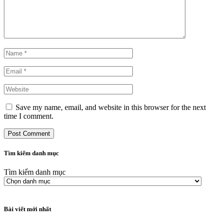
Save my name, email, and website in this browser for the next
time I comment.
Tìm kiếm danh mục
Tìm kiếm danh mục
Bài viết mới nhất