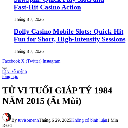
Fast‑Hit Casino Action
Tháng 8 7, 2026
Dolly Casino Mobile Slots: Quick‑Hit
Fun for Short, High‑Intensity Sessions
Tháng 8 7, 2026
Facebook
X (Twitter)
Instagram
tử vi số mệnh
tổng hợp
TỬ VI TUỔI GIÁP TÝ 1984
NĂM 2015 (Ất Mùi)
By
tuvisomenh
Tháng 6 29, 2025
Không có bình luận
1 Min
Read