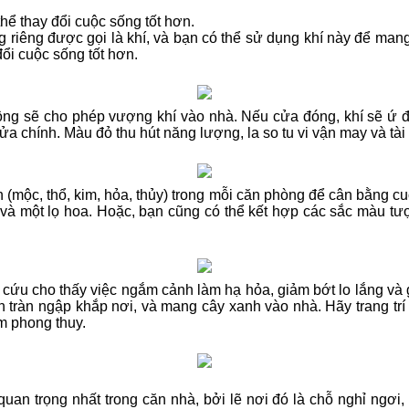
hể thay đổi cuộc sống tốt hơn.
 riêng được gọi là khí, và bạn có thể sử dụng khí này để mang
đổi cuộc sống tốt hơn.
ộng sẽ cho phép vượng khí vào nhà. Nếu cửa đóng, khí sẽ ứ 
 chính. Màu đỏ thu hút năng lượng, la so tu vi vận may và tài 
 (mộc, thổ, kim, hỏa, thủy) trong mỗi căn phòng để cân bằng c
và một lọ hoa. Hoặc, bạn cũng có thể kết hợp các sắc màu tượ
 cứu cho thấy việc ngắm cảnh làm hạ hỏa, giảm bớt lo lắng và 
nh tràn ngập khắp nơi, và mang cây xanh vào nhà. Hãy trang trí
m phong thuy.
n trọng nhất trong căn nhà, bởi lẽ nơi đó là chỗ nghỉ ngơi, 