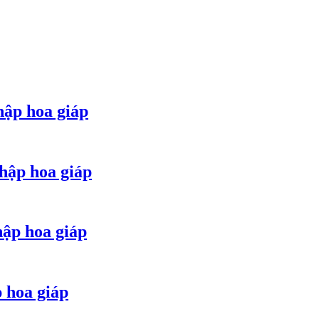
hập hoa giáp
hập hoa giáp
hập hoa giáp
p hoa giáp