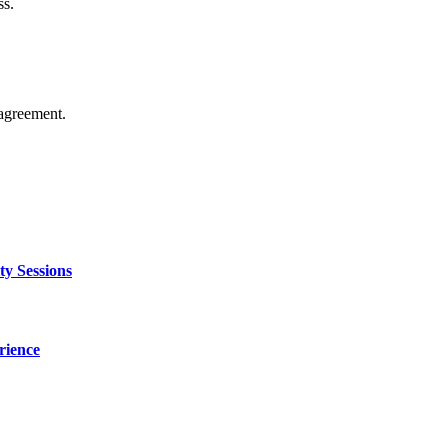
ss.
agreement.
ty Sessions
rience