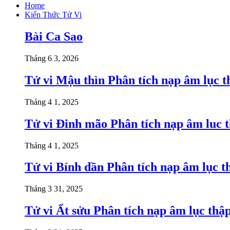
Home
Kiến Thức Tử Vi
Bài Ca Sao
Tháng 6 3, 2026
Tử vi Mậu thìn Phân tích nạp âm lục t
Tháng 4 1, 2025
Tử vi Đinh mão Phân tích nạp âm luc t
Tháng 4 1, 2025
Tử vi Bính dần Phân tích nạp âm lục t
Tháng 3 31, 2025
Tử vi Ất sửu Phân tích nạp âm lục thậ