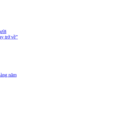
gười
ay trở về”
 hàng năm