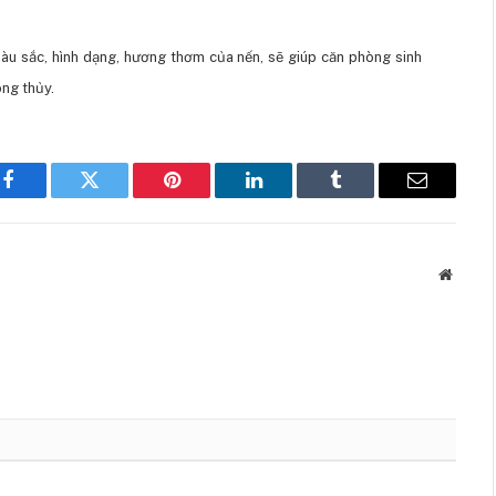
u sắc, hình dạng, hương thơm của nến, sẽ giúp căn phòng sinh
ng thủy.
Facebook
Twitter
Pinterest
LinkedIn
Tumblr
Email
Websit