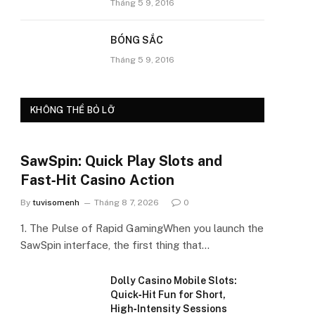
Tháng 5 9, 2016
BÓNG SẮC
Tháng 5 9, 2016
KHÔNG THỂ BỎ LỠ
SawSpin: Quick Play Slots and
Fast‑Hit Casino Action
By
tuvisomenh
Tháng 8 7, 2026
0
1. The Pulse of Rapid GamingWhen you launch the
SawSpin interface, the first thing that…
Dolly Casino Mobile Slots:
Quick‑Hit Fun for Short,
High‑Intensity Sessions