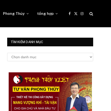
Phong Thủy
tổng hợp
Facebook
X
Instagram
(Twitter)
TÌM KIẾM DANH MỤC
Tìm
kiếm
danh
mục