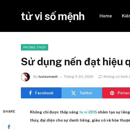
tử vi số mệnh
Home
Kiế
PHONG THỦY
Sử dụng nến đạt hiệu 
By
tuvisomenh
Tháng 5 30, 2025
Không có bình 
Facebook
Twitter
Pinter
SHARE
Không chỉ được thắp sáng
tu vi 2015
nhằm tạo sự lãng
thủy, đại diện cho sự danh tiếng, giàu có và hòa thuận