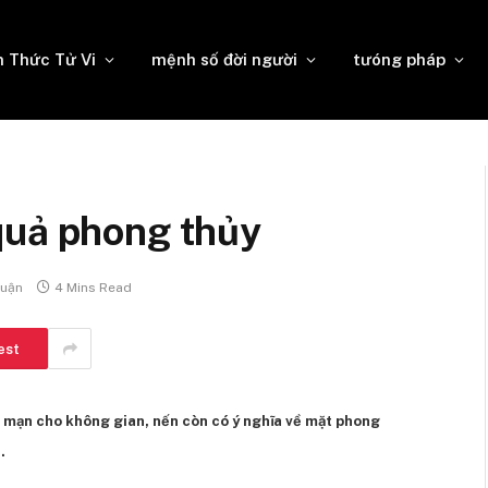
n Thức Tử Vi
mệnh số đời người
tưóng pháp
quả phong thủy
luận
4 Mins Read
est
 mạn cho không gian, nến còn có ý nghĩa về mặt phong
.