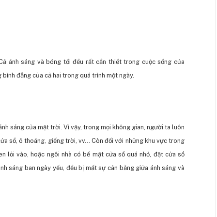
Cả ánh sáng và bóng tối đều rất cần thiết trong cuộc sống của
 bình đẳng của cả hai trong quá trình một ngày.
ánh sáng của mặt trời. Vì vậy, trong mọi không gian, người ta luôn
ửa sổ, ô thoáng, giếng trời, vv… Còn đối với những khu vực trong
en lỏi vào, hoặc ngôi nhà có bề mặt cửa sổ quá nhỏ, đặt cửa sổ
ánh sáng ban ngày yếu, đều bị mất sự cân bằng giữa ánh sáng và