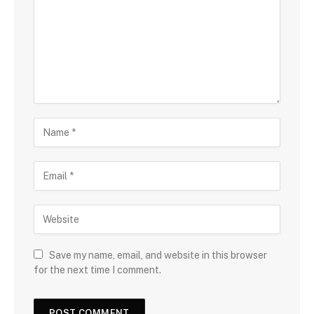
Save my name, email, and website in this browser
for the next time I comment.