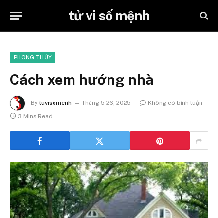
tử vi số mệnh
PHONG THỦY
Cách xem hướng nhà
By
tuvisomenh
Tháng 5 26, 2025
Không có bình luận
3 Mins Read