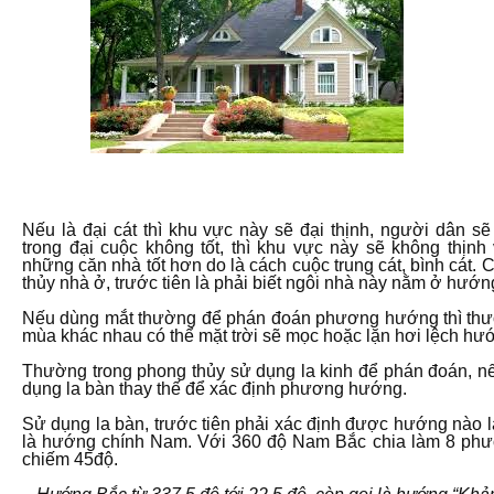
Nếu là đại cát thì khu vực này sẽ đại thịnh, người dân s
trong đại cuộc không tốt, thì khu vực này sẽ không thịnh
những căn nhà tốt hơn do là cách cuộc trung cát, bình cát.
thủy nhà ở, trước tiên là phải biết ngôi nhà này nằm ở hư
Nếu dùng mắt thường để phán đoán phương hướng thì thườn
mùa khác nhau có thể mặt trời sẽ mọc hoặc lặn hơi lệch hư
Thường trong phong thủy sử dụng la kinh để phán đoán, nế
dụng la bàn thay thế để xác định phương hướng.
Sử dụng la bàn, trước tiên phải xác định được hướng nào
là hướng chính Nam. Với 360 độ Nam Bắc chia làm 8 phư
chiếm 45độ.