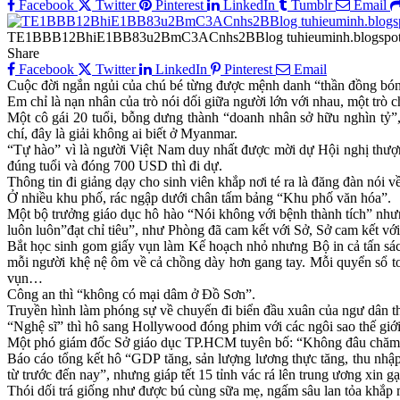
Facebook
Twitter
Pinterest
LinkedIn
Tumblr
Email
TE1BBB12BhiE1BB83u2BmC3ACnhs2BBlog tuhieuminh.blogsp
Share
Facebook
Twitter
LinkedIn
Pinterest
Email
Cuộc đời ngắn ngủi của chú bé từng được mệnh danh “thần đồng bóng
Em chỉ là nạn nhân của trò nói dối giữa người lớn với nhau, một trò c
Một cô gái 20 tuổi, bỗng dưng thành “doanh nhân sở hữu nghìn tỷ”
chí, đây là giải không ai biết ở Myanmar.
“Tự hào” vì là người Việt Nam duy nhất được mời dự Hội nghị thượn
đúng tuổi và đóng 700 USD thì đi dự.
Thông tin đi giảng dạy cho sinh viên khắp nơi té ra là đăng đàn nói v
Ở nhiều khu phố, rác ngập dưới chân tấm bảng “Khu phố văn hóa”.
Một bộ trưởng giáo dục hô hào “Nói không với bệnh thành tích” nhưng
luôn luôn”đạt chỉ tiêu”, như Phòng đã cam kết với Sở, Sở cam kết vớ
Bắt học sinh gom giấy vụn làm Kế hoạch nhỏ nhưng Bộ in cả tấn sác
mỗi người khệ nệ ôm về cả chồng dày hơn gang tay. Mỗi quyển sổ to 
vụn…
Công an thì “không có mại dâm ở Đồ Sơn”.
Truyền hình làm phóng sự về chuyến đi biển đầu xuân của ngư dân thì d
“Nghệ sĩ” thì hô sang Hollywood đóng phim với các ngôi sao thế giới,
Một phó giám đốc Sở giáo dục TP.HCM tuyên bố: “Không đâu chăm 
Báo cáo tổng kết hô “GDP tăng, sản lượng lương thực tăng, thu nhập
từ trước đến nay”, nhưng giáp tết 15 tỉnh vác rá lên trung ương xin 
Thói dối trá giống như được bú cùng sữa mẹ, ngấm sâu lan tỏa khắp mọ