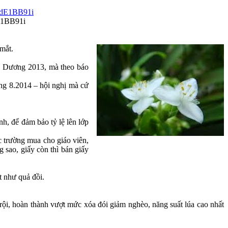
1BB91i
mắt.
nh Dương 2013, mà theo báo
áng 8.2014 – hội nghị mà cứ
h, để đảm bảo tỷ lệ lên lớp
c trường mua cho giáo viên,
 sao, giấy còn thì bán giấy
t như quả đồi.
rội, hoàn thành vượt mức xóa đói giảm nghèo, năng suất lúa cao nhất