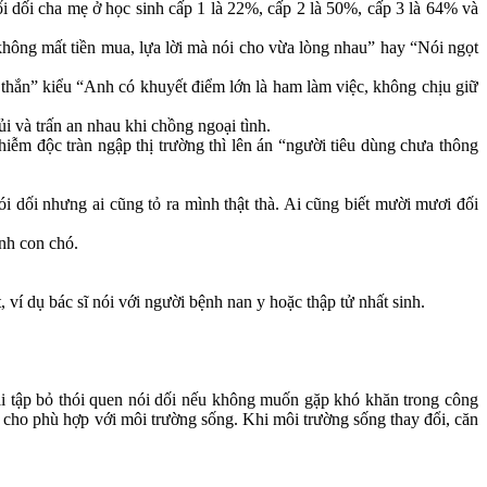
ối dối cha mẹ ở học sinh cấp 1 là 22%, cấp 2 là 50%, cấp 3 là 64% và
i không mất tiền mua, lựa lời mà nói cho vừa lòng nhau” hay “Nói ngọt
 thắn” kiểu “Anh có khuyết điểm lớn là ham làm việc, không chịu giữ
i và trấn an nhau khi chồng ngoại tình.
hiễm độc tràn ngập thị trường thì lên án “người tiêu dùng chưa thông
ói dối nhưng ai cũng tỏ ra mình thật thà. Ai cũng biết mười mươi đối
ành con chó.
, ví dụ bác sĩ nói với người bệnh nan y hoặc thập tử nhất sinh.
i tập bỏ thói quen nói dối nếu không muốn gặp khó khăn trong công
ải cho phù hợp với môi trường sống. Khi môi trường sống thay đổi, căn