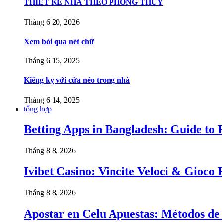
THIẾT KẾ NHÀ THEO PHONG THỦY
Tháng 6 20, 2026
Xem bói qua nét chữ
Tháng 6 15, 2025
Kiêng kỵ với cửa nẻo trong nhà
Tháng 6 14, 2025
tổng hợp
Betting Apps in Bangladesh: Guide to 
Tháng 8 8, 2026
Ivibet Casino: Vincite Veloci & Gioco 
Tháng 8 8, 2026
Apostar en Celu Apuestas: Métodos de 