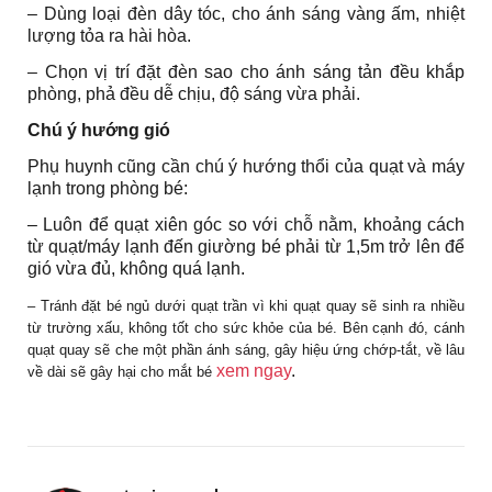
– Dùng loại đèn dây tóc, cho ánh sáng vàng ấm, nhiệt
lượng tỏa ra hài hòa.
– Chọn vị trí đặt đèn sao cho ánh sáng tản đều khắp
phòng, phả đều dễ chịu, độ sáng vừa phải.
Chú ý hướng gió
Phụ huynh cũng cần chú ý hướng thổi của quạt và máy
lạnh trong phòng bé:
– Luôn để quạt xiên góc so với chỗ nằm, khoảng cách
từ quạt/máy lạnh đến giường bé phải từ 1,5m trở lên để
gió vừa đủ, không quá lạnh.
– Tránh đặt bé ngủ dưới quạt trần vì khi quạt quay sẽ sinh ra nhiều
từ trường xấu, không tốt cho sức khỏe của bé. Bên cạnh đó, cánh
quạt quay sẽ che một phần ánh sáng, gây hiệu ứng chớp-tắt, về lâu
xem ngay
.
về dài sẽ gây hại cho mắt bé