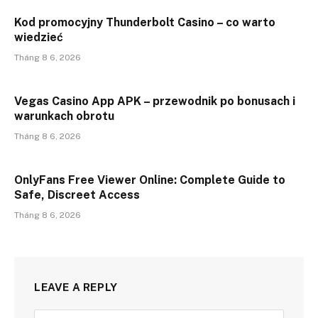
Kod promocyjny Thunderbolt Casino – co warto
wiedzieć
Tháng 8 6, 2026
Vegas Casino App APK – przewodnik po bonusach i
warunkach obrotu
Tháng 8 6, 2026
OnlyFans Free Viewer Online: Complete Guide to
Safe, Discreet Access
Tháng 8 6, 2026
LEAVE A REPLY