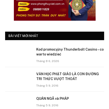
BÀI VIẾT MỚI NHẤT
Kod promocyjny Thunderbolt Casino – co
warto wiedzieć
Tháng 8 6, 2026
VĂN HỌC PHẬT GIÁO LÀ CON ÐƯỜNG
TRI THỨC VƯỢT THOÁT
Tháng 5 9, 2016
QUÁN NGÃ và PHÁP
Tháng 5 9, 2016