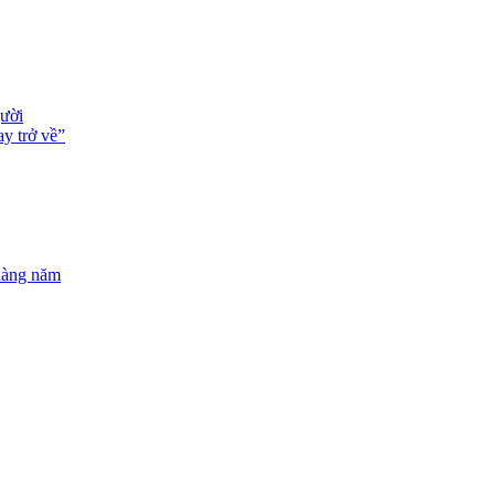
gười
ay trở về”
 hàng năm