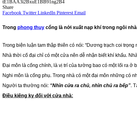
tE1BAA3i2BxuE1BB91ng2B4
Share
Facebook
Twitter
LinkedIn
Pinterest
Email
Trong
phong thuy
cổng là nới xuất nạp khí trong ngôi nh
Trong biện luận tam thập thiên có nói: “Dương trạch coi trọng
Nhà thời cổ đại chỉ có một cửa nên dễ nhận biết khí khẩu. Nh
Đại môn là cổng chính, là vị trí của tường bao có một lối ra ở 
Nghi môn là cổng phụ. Trong nhà có một đại môn những có nh
Người ta thường nói:
“Nhìn cửa ra chủ, nhìn chủ ra bếp”
. T
Điều kiêng kỵ đối với cửa nhà: