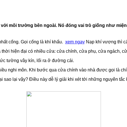
à với môi trường bên ngoài. Nó đóng vai trò giống như miệ
 nhất cổng. Gọi cổng là khí khẩu.
xem ngay
Nạp khí vượng thì cát
à thời hiện đại có nhiều cửa: cửa chính, cửa phụ, cửa ngách, c
bức tường vây kín, lối ra ở đường cái.
iều nghi môn. Khi bước qua cửa chính vào nhà được gọi là ch
ại sao lại vậy? Điều này dễ lý giải khi xét tới những nguyên tắc k