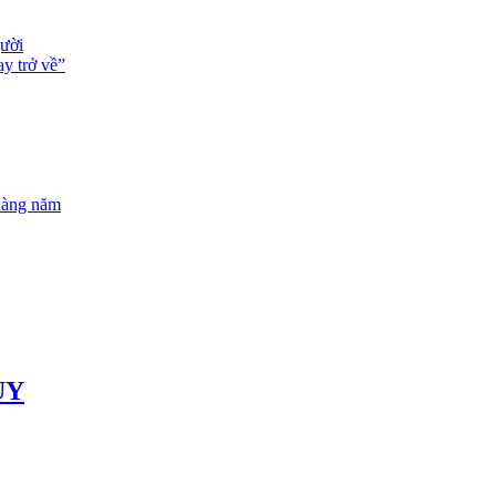
gười
ay trở về”
 hàng năm
ỦY