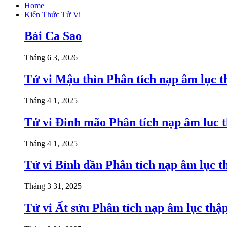
Home
Kiến Thức Tử Vi
Bài Ca Sao
Tháng 6 3, 2026
Tử vi Mậu thìn Phân tích nạp âm lục t
Tháng 4 1, 2025
Tử vi Đinh mão Phân tích nạp âm luc t
Tháng 4 1, 2025
Tử vi Bính dần Phân tích nạp âm lục t
Tháng 3 31, 2025
Tử vi Ất sửu Phân tích nạp âm lục thậ