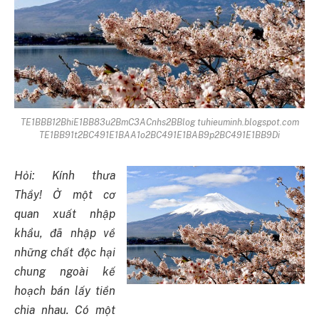
TE1BBB12BhiE1BB83u2BmC3ACnhs2BBlog tuhieuminh.blogspot.com
TE1BB91t2BC491E1BAA1o2BC491E1BAB9p2BC491E1BB9Di
Hỏi: Kính thưa
Thầy! Ở một cơ
quan xuất nhập
khẩu, đã nhập về
những chất độc hại
chung ngoài kế
hoạch bán lấy tiền
chia nhau. Có một