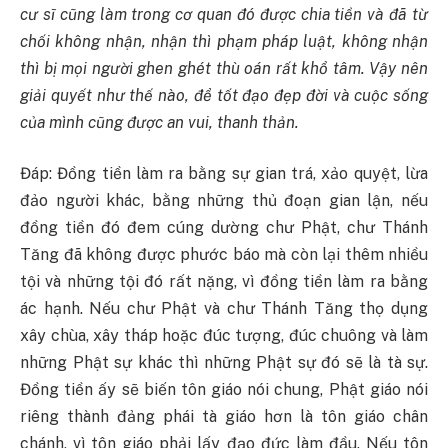
cư sĩ cũng làm trong cơ quan đó được chia tiền và đã từ
chối không nhận, nhận thì phạm pháp luật, không nhận
thì bị mọi người ghen ghét thù oán rất khổ tâm. Vậy nên
giải quyết như thế nào, để tốt đạo đẹp đời và cuộc sống
của mình cũng được an vui, thanh thản.
Đáp: Đồng tiền làm ra bằng sự gian trá, xảo quyệt, lừa
đảo người khác, bằng những thủ đoạn gian lận, nếu
đồng tiền đó đem cúng dường chư Phật, chư Thánh
Tăng đã không được phước báo mà còn lại thêm nhiều
tội và những tội đó rất nặng, vì đồng tiền làm ra bằng
ác hạnh. Nếu chư Phật và chư Thánh Tăng thọ dụng
xây chùa, xây tháp hoặc đúc tượng, đúc chuông và làm
những Phật sự khác thì những Phật sự đó sẽ là tà sự.
Đồng tiền ấy sẽ biến tôn giáo nói chung, Phật giáo nói
riêng thành đảng phái tà giáo hơn là tôn giáo chân
chánh, vì tôn giáo phải lấy đạo đức làm đầu. Nếu tôn