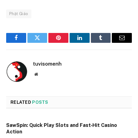
Phật Giáo
Facebook
Twitter
Pinterest
LinkedIn
Tumblr
Email
tuvisomenh
Website
RELATED
POSTS
SawSpin: Quick Play Slots and Fast‑Hit Casino
Action