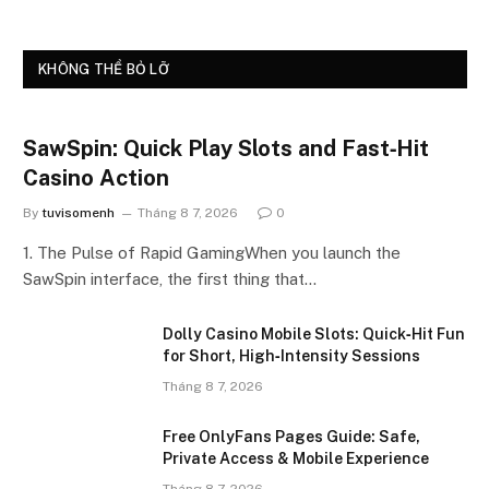
KHÔNG THỂ BỎ LỠ
SawSpin: Quick Play Slots and Fast‑Hit
Casino Action
By
tuvisomenh
Tháng 8 7, 2026
0
1. The Pulse of Rapid GamingWhen you launch the
SawSpin interface, the first thing that…
Dolly Casino Mobile Slots: Quick‑Hit Fun
for Short, High‑Intensity Sessions
Tháng 8 7, 2026
Free OnlyFans Pages Guide: Safe,
Private Access & Mobile Experience