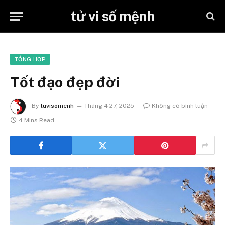
tử vi số mệnh
TỔNG HỢP
Tốt đạo đẹp đời
By
tuvisomenh
Tháng 4 27, 2025
Không có bình luận
4 Mins Read