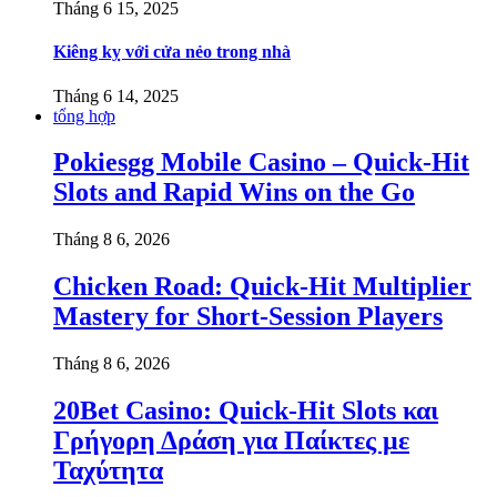
Tháng 6 15, 2025
Kiêng kỵ với cửa nẻo trong nhà
Tháng 6 14, 2025
tổng hợp
Pokiesgg Mobile Casino – Quick‑Hit
Slots and Rapid Wins on the Go
Tháng 8 6, 2026
Chicken Road: Quick‑Hit Multiplier
Mastery for Short‑Session Players
Tháng 8 6, 2026
20Bet Casino: Quick‑Hit Slots και
Γρήγορη Δράση για Παίκτες με
Ταχύτητα