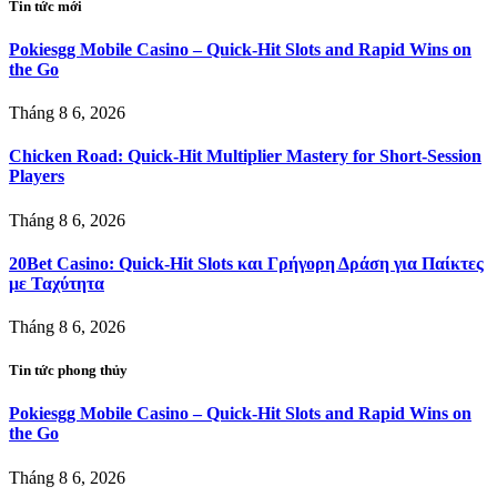
Tin tức mới
Pokiesgg Mobile Casino – Quick‑Hit Slots and Rapid Wins on
the Go
Tháng 8 6, 2026
Chicken Road: Quick‑Hit Multiplier Mastery for Short‑Session
Players
Tháng 8 6, 2026
20Bet Casino: Quick‑Hit Slots και Γρήγορη Δράση για Παίκτες
με Ταχύτητα
Tháng 8 6, 2026
Tin tức phong thủy
Pokiesgg Mobile Casino – Quick‑Hit Slots and Rapid Wins on
the Go
Tháng 8 6, 2026