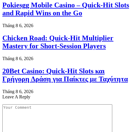
Pokiesgg Mobile Casino – Quick‑Hit Slots
and Rapid Wins on the Go
Tháng 8 6, 2026
Chicken Road: Quick‑Hit Multiplier
Mastery for Short‑Session Players
Tháng 8 6, 2026
20Bet Casino: Quick‑Hit Slots και
Γρήγορη Δράση για Παίκτες με Ταχύτητα
Tháng 8 6, 2026
Leave A Reply