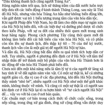
“Dẫu không thanh lịch cũng người Tràng An”.
Hàng nghìn năm trôi qua, lịch sử thăng trầm của đất nước luôn trực
tiếp đưa tới các biến động ở kinh thành Thăng Long, sau này là Thủ
đô Hà Nội, nhưng văn hóa Tràng An hầu như không biến động lớn,
vẫn giữ được vai trò 1 biểu tượng trung tâm của văn hóa dân tộc.
Khi người Pháp đến Việt Nam, họ đã làm cho diện mạo tự ngàn xưa
của Hà Nội bị biến đổi, với các biệt thự và đường phố được tổ chức
theo kiểu Pháp, với sự ra đời của nhiều thói quen mới trong sinh
hoạt hàng ngày. Phong cách phương Tây cùng thói quen mới đã
không làm biến đổi cái bất biến của văn hóa Hà Nội, và có phần
còn tôn lên sự thanh lịch, đến thập kỷ 60 – 70 của thế kỷ trước,
thanh lịch vẫn còn là một giá trị để người Hà Nội tự hào.
Và dần dà, Hà Nội cũng bắt đầu diễn ra quá trình tích hợp dân cư
mới. Tuy nhiên, người 4 phương đến định cư ở Hà Nội với tâm thế
nhập thân để trở thành một bộ phận của văn hóa Hà Thành hơn là
tác động để văn hóa Hà Thành phải biến đổi.
Chưa nói đến một khả năng nữa là tâm lý tự ti của người từ làng xã
hay tỉnh lẻ về đất nghìn năm văn vật. Có một sự thật là, kể cả những
người giàu có, địa vị cao ở các địa phương, khi đến Hà Nội thường
thấy mình “nhỏ bé”, nhiều người coi Hà Nội như một thế giới khác
mình, không thuộc về mình. Và cũng có một sự thật là có người sau
khi định cư ở Hà Nội lại tỏ ra hợm hĩnh về “tư cách người Hà Nội”
để… vây vo với bà con ở nơi bản quán.
Các chuẩn mực cơ bản trong cách thức tổ chức cuộc sống, trong
nếp sống, trong ứng xử gia đình, ứng xử cộng đồng vẫn được duy