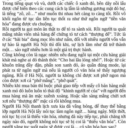
Trong tiếng quạt vù vù, dưới các chiếc ô xanh đỏ, bên dãy nồi lẩu
được chế biến theo các cung cách lạ lẫm là những gương mặt đỏ bự,
là tiếng “zô, zô…” như muốn thi nhau hét càng to càng tốt. Rồi vô
khối ngôn từ tục tằn liên tục thốt ra như thứ ngôn ngữ “tiền văn
hóa” đang được ưa chuộng.
Rồi người ta gọi món ăn thật to để tỏ ra sành sỏi. Rồi người ta quát
mắng nhân viên nhà hàng để chứng tỏ tư cách “thượng đế”. Tức là
ở các “bãi bia” đang mọc lên như nấm, đối với nhiều người vốn vẫn
tự hào là người Hà Nội thì đôi khi, sự lịch lãm như đã trở thành
một… sáo ngữ nhiều hơn là một giá trị thực hành.
Cũng không còn là ngạc nhiên nếu đang ngồi tại một cửa hàng giải
khát mà nghe ai đó thánh thót: “Cho hai lâu lóng nhé!”. Hoặc từ các
khuôn trăng đầy đặn, phấn son xanh đỏ, áo quần đúng mode, lại
phát ra từ ngôn ngữ mà nếu là người có văn hóa sẽ thấy ngượng
ngùng. Rồi ở Hà Nội, người ta không chỉ được xơi phở ngon mà
còn được xơi cả “phở mắng”, “phở quát”.
Nhiều khi mua bán thì buộc phải giao tiếp với mấy cô bán hàng mắt
xanh mỏ đỏ luôn luôn tỏ thái độ “khinh người rẻ của” với người đến
mua hàng mà ăn mặc xuềnh xoàng. Hoặc sẵn sàng mắng chửi xơi
xơi nếu “thượng đế” mặc cả rồi không mua.
Người Hà Nội thanh lịch xưa kia đã vắng bóng, để thay thế bằng
lớp người Hà Nội lấy nói tục làm ngôn ngữ… hàng ngày. Một thời,
nói tục bị coi là thiếu văn hóa, nhưng đà này tiếp tục, phải chăng tới
ngày nào đó, người không nói tục sẽ bị coi là “thiếu văn hóa”. Còn
người văng tục suốt ngày sẽ được coi là… có văn hóa hay sao?