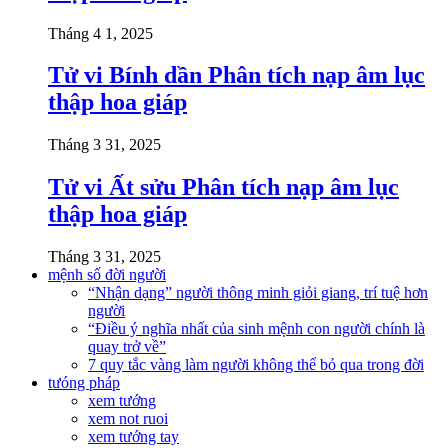
Tháng 4 1, 2025
Tử vi Bính dần Phân tích nạp âm lục
thập hoa giáp
Tháng 3 31, 2025
Tử vi Ất sửu Phân tích nạp âm lục
thập hoa giáp
Tháng 3 31, 2025
mệnh số đời người
“Nhận dạng” người thông minh giỏi giang, trí tuệ hơn
người
“Điều ý nghĩa nhất của sinh mệnh con người chính là
quay trở về”
7 quy tắc vàng làm người không thể bỏ qua trong đời
tưóng pháp
xem tướng
xem not ruoi
xem tướng tay