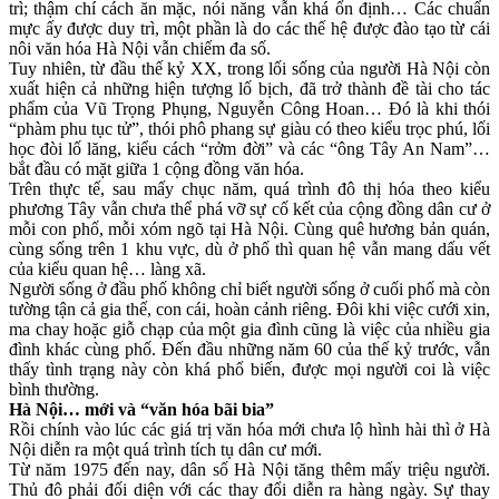
trì; thậm chí cách ăn mặc, nói năng vẫn khá ổn định… Các chuẩn
mực ấy được duy trì, một phần là do các thế hệ được đào tạo từ cái
nôi văn hóa Hà Nội vẫn chiếm đa số.
Tuy nhiên, từ đầu thế kỷ XX, trong lối sống của người Hà Nội còn
xuất hiện cả những hiện tượng lố bịch, đã trở thành đề tài cho tác
phẩm của Vũ Trọng Phụng, Nguyễn Công Hoan… Đó là khi thói
“phàm phu tục tử”, thói phô phang sự giàu có theo kiểu trọc phú, lối
học đòi lố lăng, kiểu cách “rởm đời” và các “ông Tây An Nam”…
bắt đầu có mặt giữa 1 cộng đồng văn hóa.
Trên thực tế, sau mấy chục năm, quá trình đô thị hóa theo kiểu
phương Tây vẫn chưa thể phá vỡ sự cố kết của cộng đồng dân cư ở
mỗi con phố, mỗi xóm ngõ tại Hà Nội. Cùng quê hương bản quán,
cùng sống trên 1 khu vực, dù ở phố thì quan hệ vẫn mang dấu vết
của kiểu quan hệ… làng xã.
Người sống ở đầu phố không chỉ biết người sống ở cuối phố mà còn
tường tận cả gia thế, con cái, hoàn cảnh riêng. Đôi khi việc cưới xin,
ma chay hoặc giỗ chạp của một gia đình cũng là việc của nhiều gia
đình khác cùng phố. Đến đầu những năm 60 của thế kỷ trước, vẫn
thấy tình trạng này còn khá phổ biến, được mọi người coi là việc
bình thường.
Hà Nội… mới và “văn hóa bãi bia”
Rồi chính vào lúc các giá trị văn hóa mới chưa lộ hình hài thì ở Hà
Nội diễn ra một quá trình tích tụ dân cư mới.
Từ năm 1975 đến nay, dân số Hà Nội tăng thêm mấy triệu người.
Thủ đô phải đối diện với các thay đổi diễn ra hàng ngày. Sự thay