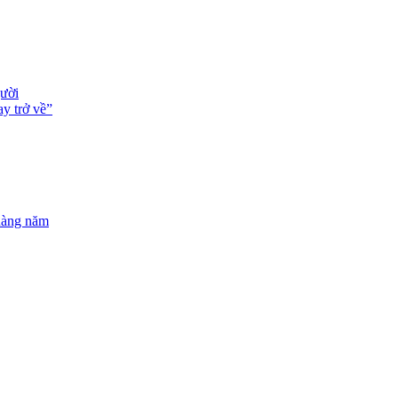
gười
ay trở về”
 hàng năm