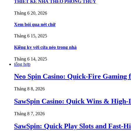
THIẾT KẾ NHÀ THEO PHONG THỦY
Tháng 6 20, 2026
Xem bói qua nét chữ
Tháng 6 15, 2025
Kiêng kỵ với cửa nẻo trong nhà
Tháng 6 14, 2025
tổng hợp
Neo Spin Casino: Quick‑Fire Gaming 
Tháng 8 8, 2026
SawSpin Casino: Quick Wins & High‑In
Tháng 8 7, 2026
SawSpin: Quick Play Slots and Fast‑Hi