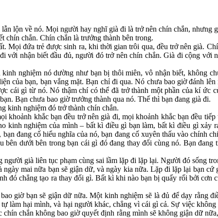
 lẫn lộn về nó. Mọi người hay nghĩ già đi là trở nên chín chắn, nhưng gi
ết chín chắn. Chín chắn là trưởng thành bên trong.
ất. Mọi đứa trẻ được sinh ra, khi thời gian trôi qua, đều trở nên già. C
 đi với nhận biết đầu đủ, người đó trở nên chín chắn. Già đi cộng với 
 kinh nghiệm nó dường như bạn bị thôi miên, vô nhận biết, không chú
iện của bạn, bạn vắng mặt. Bạn chỉ đi qua. Nó chưa bao giờ đánh lên
ược cái gì từ nó. Nó thậm chí có thể đã trở thành một phần của kí ức c
 bạn. Bạn chưa bao giờ trưởng thành qua nó. Thế thì bạn đang già đi.
g kinh nghiệm đó trở thành chín chắn.
mọi khoảnh khắc bạn đều trở nên già đi, mọi khoảnh khắc bạn đều tiếp t
o kinh nghiệm của mình – bất kì điều gì bạn làm, bất kì điều gì xảy r
, bạn đang cố hiểu nghĩa của nó, bạn đang cố xuyên thấu vào chính chi
Sâu bên dưới bên trong bạn cái gì đó đang thay đổi cùng nó. Bạn đang 
người già liên tục phạm cùng sai lầm lặp đi lặp lại. Người đó sống tr
gày mai nữa bạn sẽ giận dữ, và ngày kia nữa. Lặp đi lặp lại bạn cứ giận
h đó chẳng tạo ra thay đổi gì. Bất kì khi nào bạn bị quấy rối bởi cơn 
ao giờ bạn sẽ giận dữ nữa. Một kinh nghiệm sẽ là đủ để dạy rằng điều
 tự làm hại mình, và hại người khác, chẳng vì cái gì cả. Sự việc khôn
ợc chín chắn không bao giờ quyết định rằng mình sẽ không giận dữ nữa