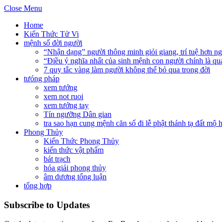
Close Menu
Home
Kiến Thức Tử Vi
mệnh số đời người
“Nhận dạng” người thông minh giỏi giang, trí tuệ hơn n
“Điều ý nghĩa nhất của sinh mệnh con người chính là qu
7 quy tắc vàng làm người không thể bỏ qua trong đời
tưóng pháp
xem tướng
xem not ruoi
xem tướng tay
Tín ngưỡng Dân gian
tra sao hạn cung mệnh căn số đi lễ phật thánh tạ đất mộ
Phong Thủy
Kiến Thức Phong Thủy
kiến thức vật phẩm
bát trạch
hóa giải phong thủy
âm dương tổng luận
tổng hợp
Subscribe to Updates