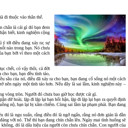
à đi thuộc vào thân thể.
hín chắn là cái gì đó bạn đem
nhận biết, kinh nghiệm cộng
 ý tới điều đang xảy ra; sự
 nốt nào trong bạn. Nó chưa
ủa bạn bởi vì theo một cách
ục chết, có vậy thôi, cả đời
a cho bạn, bạn đều tỉnh táo,
ều sâu của nó, điều đã xảy ra cho bạn, bạn đang cố sống nó một cách
trở nên ngày một tỉnh táo hơn. Nếu đây là sai lầm, kinh nghiệm này –
ong vòng tròn. Người đó chưa bao giờ học được cái gì.
 dữ hoài, lặp đi lặp lại bạn hối hận, lặp đi lặp lại bạn ra quyết định
cuồng nộ, bạn lại bị xâm chiếm. Cùng sai lầm lại phạm phải. Bạn đang
 đó là ngu xuẩn, rằng điều đó là ngớ ngẩn, rằng nó đơn giản là đần
g đáng với nó. Thế thì bạn đang chín chắn lên. Ngày mai tình huống sẽ
, không, đó là dấu hiệu của người còn chưa chín chắn. Con người của