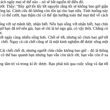
ách ngày mai sẽ thế nào – nó sẽ bắt nguồn từ điều đó.
ước Thầy: “Bây giờ tôi lấy lời nguyện rằng tôi sẽ không bao giờ giận
đóng lại. Cánh cửa đó không còn tồn tại cho bạn nữa. Tình huống này
 có thể cười, bạn thậm chí có thể tận hưởng toàn thể mọi thứ về cách
g với sự mãnh liệt, nhận biết. Nếu bạn sống với nhận biết, bạn chín
iờ bạn đã trở nên già, bạn sẽ chỉ là kẻ ngu già, có vậy thôi. Chẳng có
t.
ới ngày càng nhiều sống hơn. Chết sẽ tới, nhưng nó chưa bao giờ tới
ái chết. Ngay cả cái chết cũng sẽ là một kinh nghiệm để được sống một
. Cái chết chết đi, nhưng người chín chắn không bao giờ – đó là thông
nó có thể bao quanh bạn nhưng bạn vẫn còn tách rời, bạn vẫn còn ở xa
g tâm trí và trong kí ức được. Bạn phải trải qua cuộc sống và đạt tới