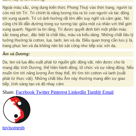
Ngoài màu sắc, ứng dụng kiến thức Phong Thuỷ vào thời trang, người ta
còn nói tới Trí. Trí chính là năng lượng tỏa ra từ con người và tác động
tới xung quanh. Trí có ảnh hưởng rất lớn đến suy nghĩ và cảm giác. Nó
cũng chỉ lối dẫn đường trong sự tương tác giữa một cá nhân với thế giới
xung quanh. Người ta tin rằng, Trí được quyết định bởi một phần màu
sắc trang phục, đặc biệt là chất liệu, màu và kiểu dáng. Những chất liệu lý
tưởng thường là cotton, lụa, lanh, len và da. Điều quan trọng cần lưu ý là,
trang phục len và da không nên bó sát cũng như tiếp xúc với da.
Âm và Dương:
Da, len và lụa đều xuất phát từ nguồn gốc động vật, nên được cho là
mang đặc tính Dương, thể hiện hành động, tổ chức và sự năng động. Nếu
muốn tìm tới năng lượng Âm thay thế, thì tìm tới cotton và lanh (xuất
phát từ thực vật). Những chất liệu Âm này thường mang đến sự giao
tiếp, tính sáng tạo và độ nhạy cảm.
Share.
Facebook
Twitter
Pinterest
LinkedIn
Tumblr
Email
tuvisomenh