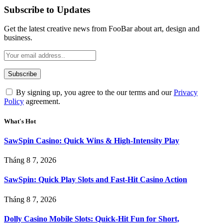
Subscribe to Updates
Get the latest creative news from FooBar about art, design and
business.
By signing up, you agree to the our terms and our
Privacy
Policy
agreement.
What's Hot
SawSpin Casino: Quick Wins & High‑Intensity Play
Tháng 8 7, 2026
SawSpin: Quick Play Slots and Fast‑Hit Casino Action
Tháng 8 7, 2026
Dolly Casino Mobile Slots: Quick‑Hit Fun for Short,