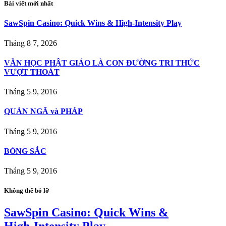
Bài viết mới nhất
SawSpin Casino: Quick Wins & High‑Intensity Play
Tháng 8 7, 2026
VĂN HỌC PHẬT GIÁO LÀ CON ÐƯỜNG TRI THỨC
VƯỢT THOÁT
Tháng 5 9, 2016
QUÁN NGÃ và PHÁP
Tháng 5 9, 2016
BÓNG SẮC
Tháng 5 9, 2016
Không thể bỏ lỡ
SawSpin Casino: Quick Wins &