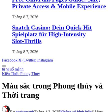
Private Access & Mobile Experience
Tháng 8 7, 2026
Snatch Casino: Dein Quick‑Hit
Spielplatz für High‑Intensity
Slot‑Thrills
Tháng 8 7, 2026
Facebook
X (Twitter)
Instagram
tử vi số mệnh
Kiến Thức Phong Thủy
Màu sắc trong Phong thủy và
Thời trang
By
tuvisomenh
Tháng 4 3, 2025
Không có bình luận
6 Mins