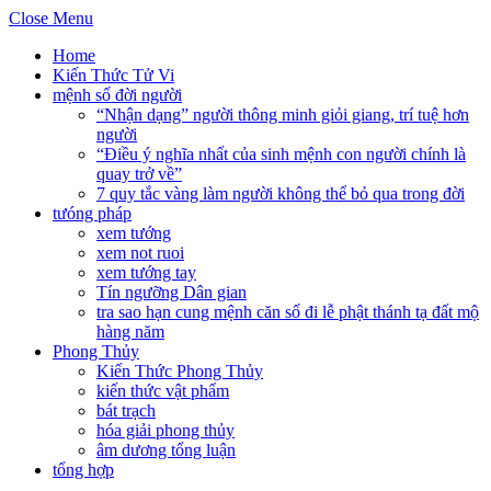
Close Menu
Home
Kiến Thức Tử Vi
mệnh số đời người
“Nhận dạng” người thông minh giỏi giang, trí tuệ hơn
người
“Điều ý nghĩa nhất của sinh mệnh con người chính là
quay trở về”
7 quy tắc vàng làm người không thể bỏ qua trong đời
tưóng pháp
xem tướng
xem not ruoi
xem tướng tay
Tín ngưỡng Dân gian
tra sao hạn cung mệnh căn số đi lễ phật thánh tạ đất mộ
hàng năm
Phong Thủy
Kiến Thức Phong Thủy
kiến thức vật phẩm
bát trạch
hóa giải phong thủy
âm dương tổng luận
tổng hợp