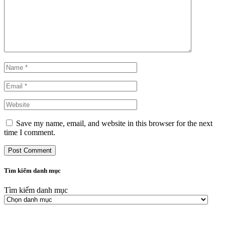
Save my name, email, and website in this browser for the next
time I comment.
Tìm kiếm danh mục
Tìm kiếm danh mục