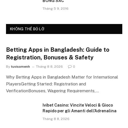
BÓNG SẮC
Tháng 5 9, 2016
KHÔNG THỂ BỎ LỠ
Betting Apps in Bangladesh: Guide to
Registration, Bonuses & Safety
By
tuvisomenh
Tháng 8 8, 2026
0
Why Betting Apps in Bangladesh Matter for International
PlayersGetting Started: Registration and
VerificationBonuses, Wagering Requirements,…
Ivibet Casino: Vincite Veloci & Gioco
Rapido per gli Amanti dell’Adrenalina
Tháng 8 8, 2026