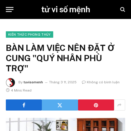
tử vi số mệnh
KIẾN THỨC PHONG THỦY
BÀN LÀM VIỆC NÊN ĐẶT Ở
CUNG "QUÝ NHÂN PHÙ
TRỢ"
By
tuvisomenh
Tháng 3 11, 2025
Không có bình luận
4 Mins Read