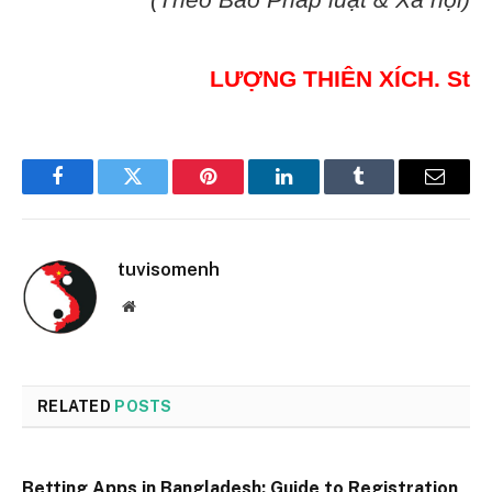
(Theo Báo Pháp luật & Xã hội)
L
Ư
ỢNG THI
ÊN XÍCH. St
Facebook
Twitter
Pinterest
LinkedIn
Tumblr
Email
tuvisomenh
Website
RELATED
POSTS
Betting Apps in Bangladesh: Guide to Registration,