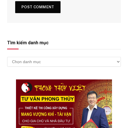
Tìm kiếm danh mục
Tìm
kiếm
danh
mục