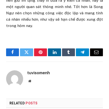
nên giữ im lặng thay vì đưa ra ý kiến cá nhân, hãy là
một người quan sát thông minh nhé. Tốt hơn là Song
Ngư nên chọn những công việc độc lập và mang tính
cá nhân nhiều hơn, như vậy sẽ hạn chế được xung đột
trong hôm nay.
Facebook
Twitter
Pinterest
LinkedIn
Tumblr
Telegram
Email
tuvisomenh
Website
RELATED
POSTS