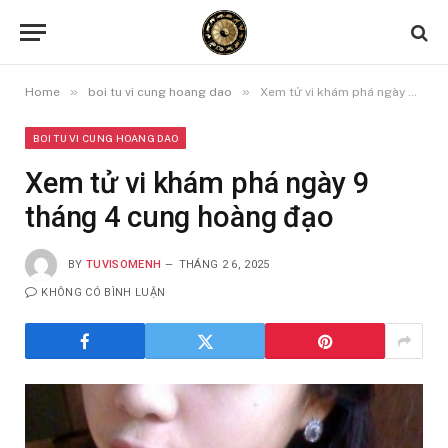
»
»
Home
boi tu vi cung hoang dao
Xem tử vi khám phá ngày 9 tháng 4 cung hoàng đạo
BOI TU VI CUNG HOANG DAO
Xem tử vi khám phá ngày 9
tháng 4 cung hoàng đạo
BY
TUVISOMENH
THÁNG 2 6, 2025
KHÔNG CÓ BÌNH LUẬN