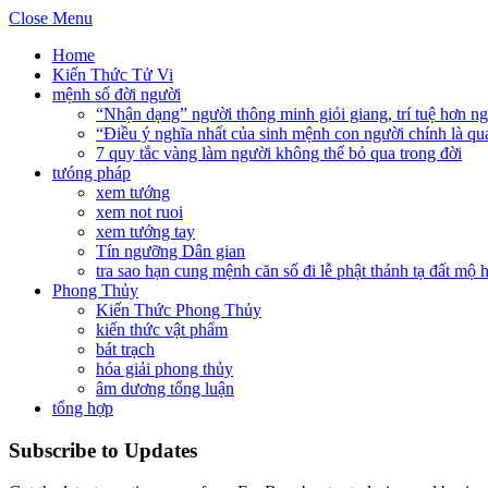
Close Menu
Home
Kiến Thức Tử Vi
mệnh số đời người
“Nhận dạng” người thông minh giỏi giang, trí tuệ hơn n
“Điều ý nghĩa nhất của sinh mệnh con người chính là qu
7 quy tắc vàng làm người không thể bỏ qua trong đời
tưóng pháp
xem tướng
xem not ruoi
xem tướng tay
Tín ngưỡng Dân gian
tra sao hạn cung mệnh căn số đi lễ phật thánh tạ đất mộ
Phong Thủy
Kiến Thức Phong Thủy
kiến thức vật phẩm
bát trạch
hóa giải phong thủy
âm dương tổng luận
tổng hợp
Subscribe to Updates