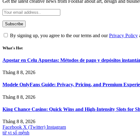
Get the latest creative news from FooBar about art, design and busine
By signing up, you agree to the our terms and our
Privacy Policy
What's Hot
Apostar en Celu Apuestas: Métodos de pago y depósitos instantá
Tháng 8 8, 2026
Modele OnlyFans Guide: Privacy, Pricing, and Premium Experi
Tháng 8 8, 2026
King Chance Casino: Quick Wins and High-Intensity Slots for Sh
Tháng 8 8, 2026
Facebook
X (Twitter)
Instagram
tử vi số mệnh