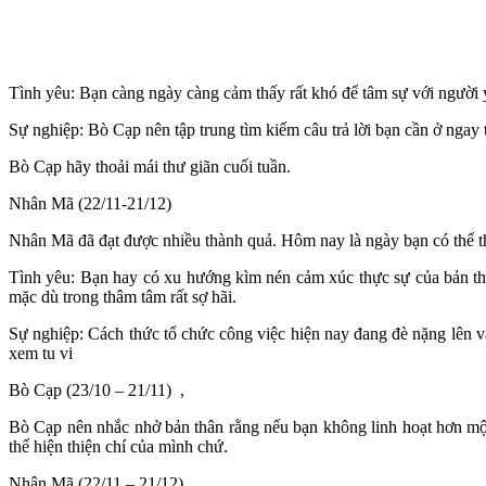
Tình yêu: Bạn càng ngày càng cảm thấy rất khó để tâm sự với người 
Sự nghiệp: Bò Cạp nên tập trung tìm kiếm câu trả lời bạn cần ở ngay 
Bò Cạp hãy thoải mái thư giãn cuối tuần.
Nhân Mã (22/11-21/12)
Nhân Mã đã đạt được nhiều thành quả. Hôm nay là ngày bạn có thể t
Tình yêu: Bạn hay có xu hướng kìm nén cảm xúc thực sự của bản th
mặc dù trong thâm tâm rất sợ hãi.
Sự nghiệp: Cách thức tổ chức công việc hiện nay đang đè nặng lên v
xem tu vi
Bò Cạp (23/10 – 21/11) ,
Bò Cạp nên nhắc nhở bản thân rằng nếu bạn không linh hoạt hơn một c
thể hiện thiện chí của mình chứ.
Nhân Mã (22/11 – 21/12)