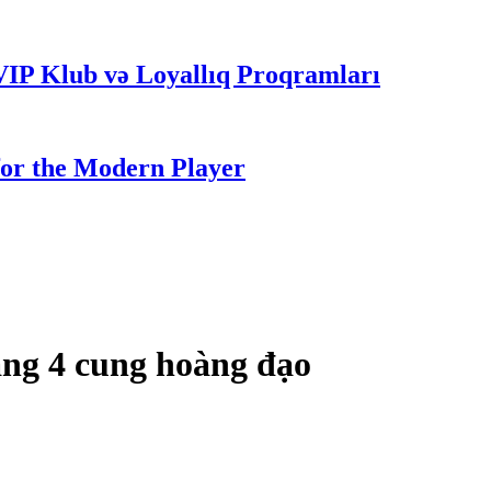
VIP Klub və Loyallıq Proqramları
for the Modern Player
áng 4 cung hoàng đạo