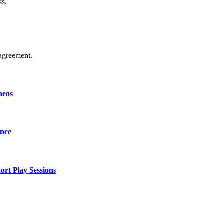
ss.
agreement.
neos
ence
ort Play Sessions