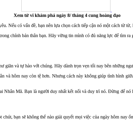
Xem tử vi khám phá ngày 8/ tháng 4 cung hoàng đạo
yêu. Nếu có vấn đề, bạn nên lựa chọn cách tiếp cận nó một cách từ từ
trong chính bản thân bạn. Hãy vững tin mình có đủ năng lực để tìm ra 
hư giãn và tự hào với chúng. Hãy dành trọn vẹn tối nay bên những ngư
ân và hôm nay còn tệ hơn. Nhưng cách này không giúp tình hình giữa
ai Nhân Mã. Bạn là người duy nhất kết nối và duy trì nó. Đừng để nó
hút, bạn sẽ không thể nào giải quyết mọi việc của ngày hôm nay ổn t