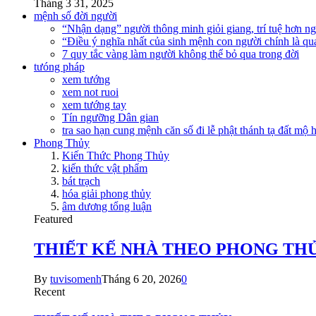
Tháng 3 31, 2025
mệnh số đời người
“Nhận dạng” người thông minh giỏi giang, trí tuệ hơn n
“Điều ý nghĩa nhất của sinh mệnh con người chính là qu
7 quy tắc vàng làm người không thể bỏ qua trong đời
tưóng pháp
xem tướng
xem not ruoi
xem tướng tay
Tín ngưỡng Dân gian
tra sao hạn cung mệnh căn số đi lễ phật thánh tạ đất mộ
Phong Thủy
Kiến Thức Phong Thủy
kiến thức vật phẩm
bát trạch
hóa giải phong thủy
âm dương tổng luận
Featured
THIẾT KẾ NHÀ THEO PHONG TH
By
tuvisomenh
Tháng 6 20, 2026
0
Recent