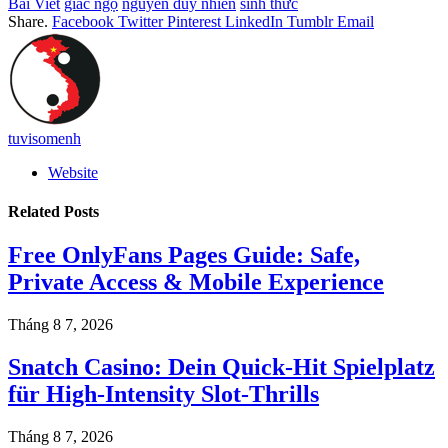
Bài Viết
giác ngộ
nguyễn duy nhiên
sinh thức
Share.
Facebook
Twitter
Pinterest
LinkedIn
Tumblr
Email
tuvisomenh
Website
Related
Posts
Free OnlyFans Pages Guide: Safe,
Private Access & Mobile Experience
Tháng 8 7, 2026
Snatch Casino: Dein Quick‑Hit Spielplatz
für High‑Intensity Slot‑Thrills
Tháng 8 7, 2026