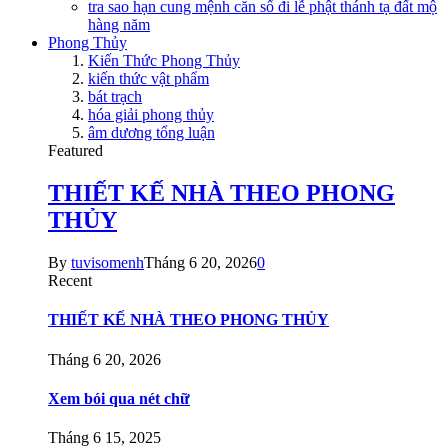
tra sao hạn cung mệnh căn số đi lễ phật thánh tạ đất mộ
hàng năm
Phong Thủy
Kiến Thức Phong Thủy
kiến thức vật phẩm
bát trạch
hóa giải phong thủy
âm dương tổng luận
Featured
THIẾT KẾ NHÀ THEO PHONG
THỦY
By
tuvisomenh
Tháng 6 20, 2026
0
Recent
THIẾT KẾ NHÀ THEO PHONG THỦY
Tháng 6 20, 2026
Xem bói qua nét chữ
Tháng 6 15, 2025