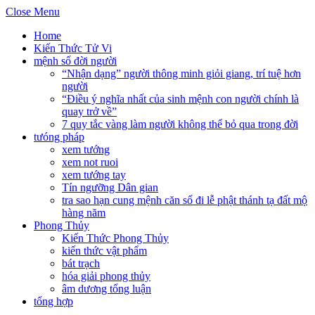
Close Menu
Home
Kiến Thức Tử Vi
mệnh số đời người
“Nhận dạng” người thông minh giỏi giang, trí tuệ hơn
người
“Điều ý nghĩa nhất của sinh mệnh con người chính là
quay trở về”
7 quy tắc vàng làm người không thể bỏ qua trong đời
tưóng pháp
xem tướng
xem not ruoi
xem tướng tay
Tín ngưỡng Dân gian
tra sao hạn cung mệnh căn số đi lễ phật thánh tạ đất mộ
hàng năm
Phong Thủy
Kiến Thức Phong Thủy
kiến thức vật phẩm
bát trạch
hóa giải phong thủy
âm dương tổng luận
tổng hợp