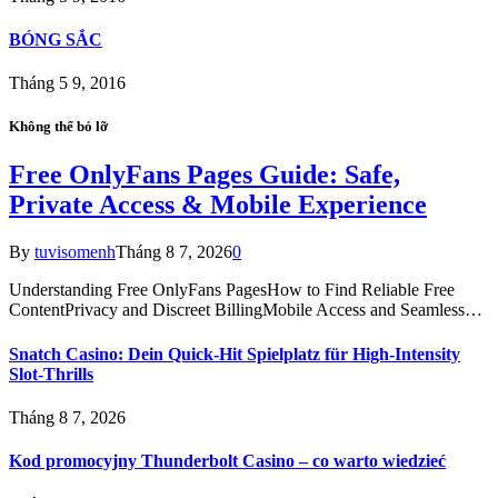
BÓNG SẮC
Tháng 5 9, 2016
Không thể bỏ lỡ
Free OnlyFans Pages Guide: Safe,
Private Access & Mobile Experience
By
tuvisomenh
Tháng 8 7, 2026
0
Understanding Free OnlyFans PagesHow to Find Reliable Free
ContentPrivacy and Discreet BillingMobile Access and Seamless…
Snatch Casino: Dein Quick‑Hit Spielplatz für High‑Intensity
Slot‑Thrills
Tháng 8 7, 2026
Kod promocyjny Thunderbolt Casino – co warto wiedzieć