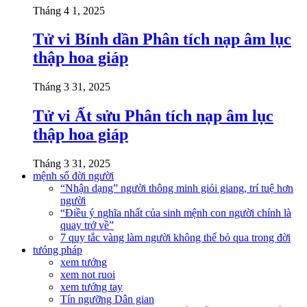
Tháng 4 1, 2025
Tử vi Bính dần Phân tích nạp âm lục
thập hoa giáp
Tháng 3 31, 2025
Tử vi Ất sửu Phân tích nạp âm lục
thập hoa giáp
Tháng 3 31, 2025
mệnh số đời người
“Nhận dạng” người thông minh giỏi giang, trí tuệ hơn
người
“Điều ý nghĩa nhất của sinh mệnh con người chính là
quay trở về”
7 quy tắc vàng làm người không thể bỏ qua trong đời
tưóng pháp
xem tướng
xem not ruoi
xem tướng tay
Tín ngưỡng Dân gian