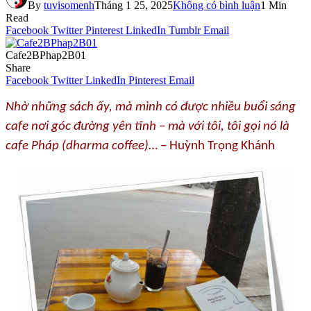
By
tuvisomenh
Tháng 1 25, 2025
Không có bình luận
1 Min
Read
Facebook
Twitter
Pinterest
LinkedIn
Tumblr
Email
Cafe2BPhap2B01
Share
Facebook
Twitter
LinkedIn
Pinterest
Email
Nhờ những sách ấy, mà mình có được nhiều buổi sáng
cafe nơi góc đường yên tĩnh – mà với tôi, tôi gọi nó là
cafe Pháp (dharma coffee)
… – Huỳnh Trọng Khánh