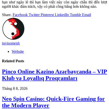
hạn như ngày lẻ thì bạn làm việc này còn ngày chẵn thì đến lượt
người khác đảm trách, vậy có phải công bằng hơn không nào.
Share.
Facebook
Twitter
Pinterest
LinkedIn
Tumblr
Email
tuvisomenh
Website
Related
Posts
Pinco Online Kazino Azərbaycanda – VIP
Klub və Loyallıq Proqramları
Tháng 8 8, 2026
Neo Spin Casino: Quick‑Fire Gaming for
the Modern Player