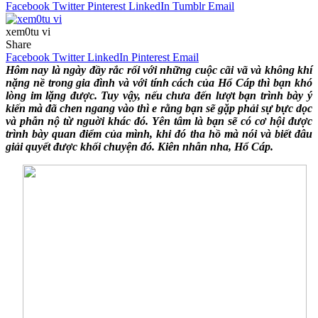
Facebook
Twitter
Pinterest
LinkedIn
Tumblr
Email
xem0tu vi
Share
Facebook
Twitter
LinkedIn
Pinterest
Email
Hôm nay là ngày đầy rắc rối với những cuộc cãi vã và không khí
nặng nề trong gia đình và với tính cách của Hổ Cáp thì bạn khó
lòng im lặng được. Tuy vậy, nếu chưa đến lượt bạn trình bày ý
kiến mà đã chen ngang vào thì e rằng bạn sẽ gặp phải sự bực dọc
và phẫn nộ từ nguời khác đó. Yên tâm là bạn sẽ có cơ hội được
trình bày quan điểm của mình, khi đó tha hồ mà nói và biết đâu
giải quyết được khối chuyện đó. Kiên nhẫn nha, Hổ Cáp.