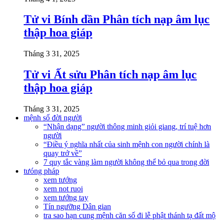
Tử vi Bính dần Phân tích nạp âm lục
thập hoa giáp
Tháng 3 31, 2025
Tử vi Ất sửu Phân tích nạp âm lục
thập hoa giáp
Tháng 3 31, 2025
mệnh số đời người
“Nhận dạng” người thông minh giỏi giang, trí tuệ hơn
người
“Điều ý nghĩa nhất của sinh mệnh con người chính là
quay trở về”
7 quy tắc vàng làm người không thể bỏ qua trong đời
tưóng pháp
xem tướng
xem not ruoi
xem tướng tay
Tín ngưỡng Dân gian
tra sao hạn cung mệnh căn số đi lễ phật thánh tạ đất mộ