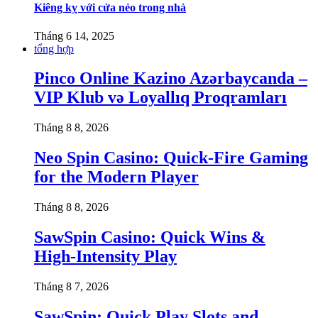
Kiêng kỵ với cửa nẻo trong nhà
Tháng 6 14, 2025
tổng hợp
Pinco Online Kazino Azərbaycanda –
VIP Klub və Loyallıq Proqramları
Tháng 8 8, 2026
Neo Spin Casino: Quick‑Fire Gaming
for the Modern Player
Tháng 8 8, 2026
SawSpin Casino: Quick Wins &
High‑Intensity Play
Tháng 8 7, 2026
SawSpin: Quick Play Slots and