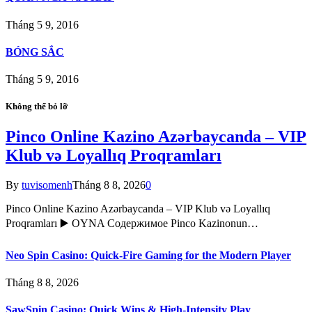
Tháng 5 9, 2016
BÓNG SẮC
Tháng 5 9, 2016
Không thể bỏ lỡ
Pinco Online Kazino Azərbaycanda – VIP
Klub və Loyallıq Proqramları
By
tuvisomenh
Tháng 8 8, 2026
0
Pinco Online Kazino Azərbaycanda – VIP Klub və Loyallıq
Proqramları ▶️ OYNA Содержимое Pinco Kazinonun…
Neo Spin Casino: Quick‑Fire Gaming for the Modern Player
Tháng 8 8, 2026
SawSpin Casino: Quick Wins & High‑Intensity Play