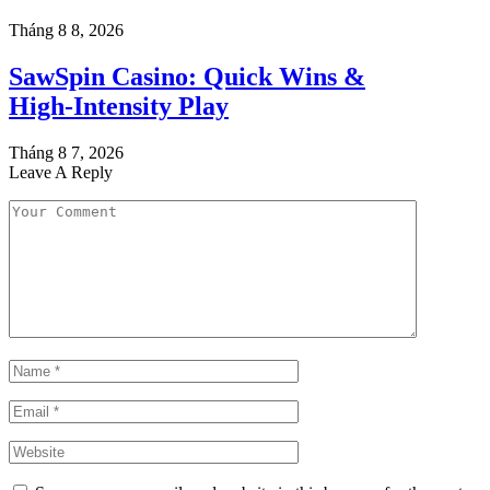
Tháng 8 8, 2026
SawSpin Casino: Quick Wins &
High‑Intensity Play
Tháng 8 7, 2026
Leave A Reply