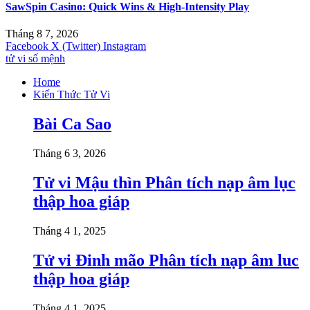
SawSpin Casino: Quick Wins & High‑Intensity Play
Tháng 8 7, 2026
Facebook
X (Twitter)
Instagram
tử vi số mệnh
Home
Kiến Thức Tử Vi
Bài Ca Sao
Tháng 6 3, 2026
Tử vi Mậu thìn Phân tích nạp âm lục
thập hoa giáp
Tháng 4 1, 2025
Tử vi Đinh mão Phân tích nạp âm luc
thập hoa giáp
Tháng 4 1, 2025