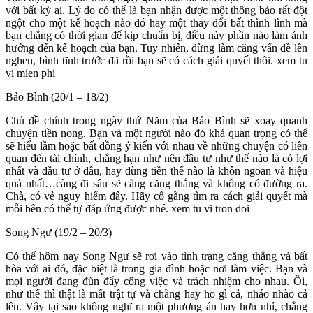
với bất kỳ ai. Lý do có thể là bạn nhận được một thông báo rất đột
ngột cho một kế hoạch nào đó hay một thay đổi bất thình lình mà
bạn chẳng có thời gian để kịp chuẩn bị, điều này phần nào làm ảnh
hưởng đến kế hoạch của bạn. Tuy nhiên, đừng làm căng vấn đề lên
nghen, bình tĩnh trước đã rồi bạn sẽ có cách giải quyết thôi. xem tu
vi mien phi
Bảo Bình (20/1 – 18/2)
Chủ đề chính trong ngày thứ Năm của Bảo Bình sẽ xoay quanh
chuyện tiền nong. Bạn và một người nào đó khá quan trọng có thể
sẽ hiểu lầm hoặc bất đồng ý kiến với nhau về những chuyện có liên
quan đến tài chính, chẳng hạn như nên đầu tư như thế nào là có lợi
nhất và đầu tư ở đâu, hay dùng tiền thế nào là khôn ngoan và hiệu
quả nhất…càng đi sâu sẽ càng căng thẳng và không có đường ra.
Chà, có vẻ nguy hiểm đây. Hãy cố gắng tìm ra cách giải quyết mà
mỗi bên có thể tự đáp ứng được nhé. xem tu vi tron doi
Song Ngư (19/2 – 20/3)
Có thể hôm nay Song Ngư sẽ rơi vào tình trạng căng thẳng và bất
hòa với ai đó, đặc biệt là trong gia đình hoặc nơi làm việc. Bạn và
mọi người đang đùn đẩy công việc và trách nhiệm cho nhau. Ôi,
như thế thì thật là mất trật tự và chẳng hay ho gì cả, nháo nhào cả
lên. Vậy tại sao không nghĩ ra một phương án hay hơn nhỉ, chẳng