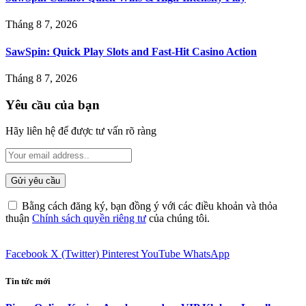
Tháng 8 7, 2026
SawSpin: Quick Play Slots and Fast‑Hit Casino Action
Tháng 8 7, 2026
Yêu cầu của bạn
Hãy liên hệ để được tư vấn rõ ràng
Bằng cách đăng ký, bạn đồng ý với các điều khoản và thỏa
thuận
Chính sách quyền riêng tư
của chúng tôi.
Facebook
X (Twitter)
Pinterest
YouTube
WhatsApp
Tin tức mới