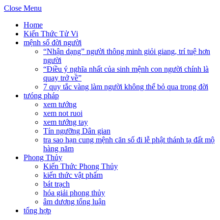
Close Menu
Home
Kiến Thức Tử Vi
mệnh số đời người
“Nhận dạng” người thông minh giỏi giang, trí tuệ hơn
người
“Điều ý nghĩa nhất của sinh mệnh con người chính là
quay trở về”
7 quy tắc vàng làm người không thể bỏ qua trong đời
tưóng pháp
xem tướng
xem not ruoi
xem tướng tay
Tín ngưỡng Dân gian
tra sao hạn cung mệnh căn số đi lễ phật thánh tạ đất mộ
hàng năm
Phong Thủy
Kiến Thức Phong Thủy
kiến thức vật phẩm
bát trạch
hóa giải phong thủy
âm dương tổng luận
tổng hợp