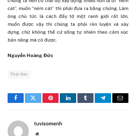
chúng ta nên có thái độ xây dựng nhiều hơn là đi “ném
cát”, muốn “ném cát” thì phải đưa ra bằng chứng. Làm
ông chủ tức là cách đầy tớ một ranh giới rất lớn,
muốn được vậy thì chúng ta phải rèn luyện và xây
dựng, chứ không thể cứ sống tự nhiên theo cảm xúc
bản năng mà có được.
Nguyễn Hoàng Đức
Phật Đản
Facebook
Twitter
Pinterest
LinkedIn
Tumblr
Telegram
Email
tuvisomenh
Website