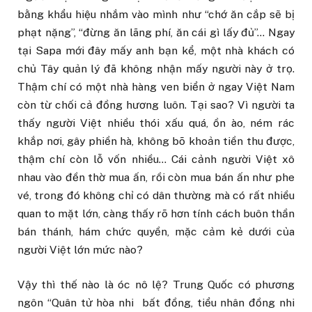
bằng khẩu hiệu nhắm vào mình như “chớ ăn cắp sẽ bị
phạt nặng”, “đừng ăn lãng phí, ăn cái gì lấy đủ”… Ngay
tại Sapa mới đây mấy anh bạn kể, một nhà khách có
chủ Tây quản lý đã không nhận mấy người này ở trọ.
Thậm chí có một nhà hàng ven biển ở ngay Việt
Nam
còn từ chối cả đồng hương luôn. Tại sao? Vì người ta
thấy người Việt nhiều thói xấu quá, ồn ào, ném rác
khắp nơi, gây phiền hà, không bõ khoản tiền thu được,
thậm chí còn lỗ vốn nhiều… Cái cảnh người Việt xô
nhau vào đền thờ mua ấn, rồi còn mua bán ấn như phe
vé, trong đó không chỉ có dân thường mà có rất nhiều
quan to mặt lớn, càng thấy rõ hơn tính cách buôn thần
bán thánh, hám chức quyền, mặc cảm kẻ dưới của
người Việt lớn mức nào?
Vậy thì thế nào là óc nô lệ? Trung Quốc có phương
ngôn “Quân tử hòa nhi bất đồng, tiểu nhân đồng nhi