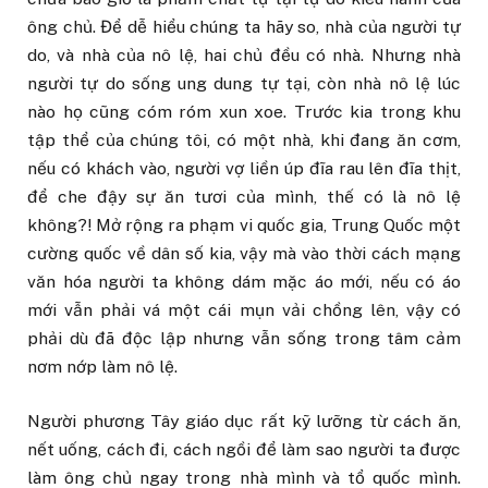
ông chủ. Để dễ hiểu chúng ta hãy so, nhà của người tự
do, và nhà của nô lệ, hai chủ đều có nhà. Nhưng nhà
người tự do sống ung dung tự tại, còn nhà nô lệ lúc
nào họ cũng cóm róm xun xoe. Trước kia trong khu
tập thể của chúng tôi, có một nhà, khi đang ăn cơm,
nếu có khách vào, người vợ liền úp đĩa rau lên đĩa thịt,
để che đậy sự ăn tươi của mình, thế có là nô lệ
không?! Mở rộng ra phạm vi quốc gia, Trung Quốc một
cường quốc về dân số kia, vậy mà vào thời cách mạng
văn hóa người ta không dám mặc áo mới, nếu có áo
mới vẫn phải vá một cái mụn vải chồng lên, vậy có
phải dù đã độc lập nhưng vẫn sống trong tâm cảm
nơm nớp làm nô lệ.
Người phương Tây giáo dục rất kỹ lưỡng từ cách ăn,
nết uống, cách đi, cách ngồi để làm sao người ta được
làm ông chủ ngay trong nhà mình và tổ quốc mình.