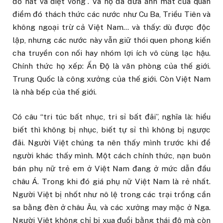
đổ nát và diệt vong”. Và họ đã đưa ánh mắt của quan
điểm đó thách thức các nước như Cu Ba, Triều Tiên và
không ngoại trừ cả Việt Nam… và thấy: dù được độc
lập, nhưng các nước này vẫn giữ thói quen phong kiến
cha truyền con nối hay nhóm lợi ích vô cùng lạc hậu.
Chính thức họ xếp: Ấn Độ là văn phòng của thế giới.
Trung Quốc là công xưởng của thế giới. Còn Việt
Nam
là nhà bếp của thế giới.
Có câu “tri túc bất nhục, tri sỉ bất đãi”, nghĩa là: hiểu
biết thì không bị nhục, biết tự sỉ thì không bị ngược
đãi. Người Việt chúng ta nên thấy mình trước khi để
người khác thấy mình. Một cách chính thức, nạn buôn
bán phụ nữ trẻ em ở Việt
Nam
đang ở mức dẫn đầu
châu Á. Trong khi đó giá phụ nữ Việt
Nam
là rẻ nhất.
Người Việt bị nhốt như nô lệ trong các trại trồng cần
sa bằng đèn ở châu Âu, và các xưởng may mặc ở Nga.
Người Việt không chỉ bị xua đuổi bằng thái độ mà còn