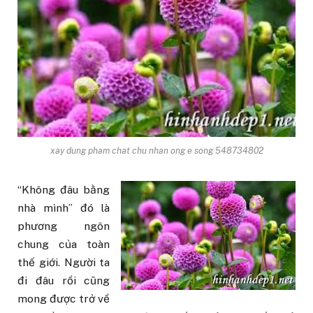
xay dung pham chat chu nhan ong e song 548734802
“Không đâu bằng
nhà mình” đó là
phương ngôn
chung của toàn
thế giới. Người ta
đi đâu rồi cũng
mong được trở về