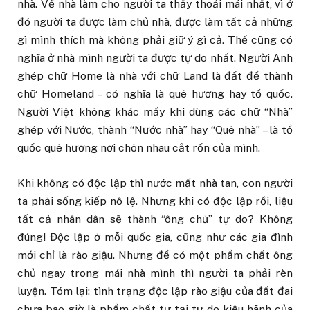
nhà. Về nhà làm cho người ta thấy thoải mái nhất, vì ở
đó người ta được làm chủ nhà, được làm tất cả những
gì mình thích mà không phải giữ ý gì cả. Thế cũng có
nghĩa ở nhà mình người ta được tự do nhất. Người Anh
ghép chữ Home là nhà với
chữ
Land
là đất để thành
chữ Homeland – có nghĩa là quê hương hay tổ quốc.
Người Việt không khác mấy khi dùng các chữ “Nhà”
ghép với Nước, thành “Nước nhà” hay “Quê nhà” – là tổ
quốc quê hương nơi chôn nhau cắt rốn của mình.
Khi không có độc lập thì nước mất nhà tan, con người
ta phải sống kiếp nô lệ. Nhưng khi có độc lập rồi, liệu
tất cả nhân dân sẽ thành “ông chủ” tự do? Không
đúng! Độc lập ở mỗi quốc gia, cũng như các gia đình
mới chỉ là rào giậu. Nhưng để có một phẩm chất ông
chủ ngay trong mái nhà mình thì người ta phải rèn
luyện. Tóm lại: tình trạng độc lập rào giậu của đất đai
chưa bao giờ là phẩm chất tự tại tự do kiêu hãnh của