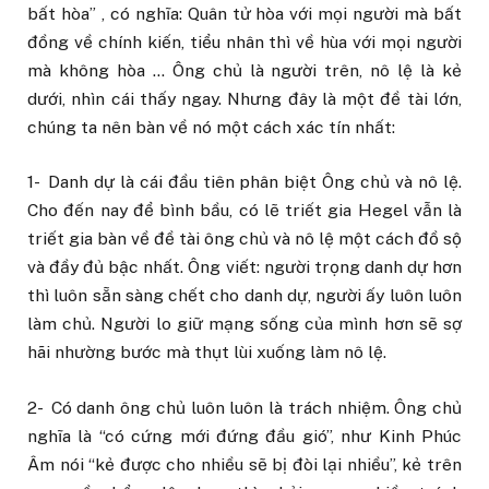
bất hòa” , có nghĩa: Quân tử hòa với mọi người mà bất
đồng về chính kiến, tiểu nhân thì về hùa với mọi người
mà không hòa … Ông chủ là người trên, nô lệ là kẻ
dưới, nhìn cái thấy ngay. Nhưng đây là một đề tài lớn,
chúng ta nên bàn về nó một cách xác tín nhất:
1- Danh dự là cái đầu tiên phân biệt Ông chủ và nô lệ.
Cho đến nay để bình bầu, có lẽ triết gia Hegel vẫn là
triết gia bàn về đề tài ông chủ và nô lệ một cách đồ sộ
và đầy đủ bậc nhất. Ông viết: người trọng danh dự hơn
thì luôn sẵn sàng chết cho danh dự, người ấy luôn luôn
làm chủ. Người lo giữ mạng sống của mình hơn sẽ sợ
hãi nhường bước mà thụt lùi xuống làm nô lệ.
2- Có danh ông chủ luôn luôn là trách nhiệm. Ông chủ
nghĩa là “có cứng mới đứng đầu gió”, như Kinh Phúc
Âm nói “kẻ được cho nhiều sẽ bị đòi lại nhiều”, kẻ trên