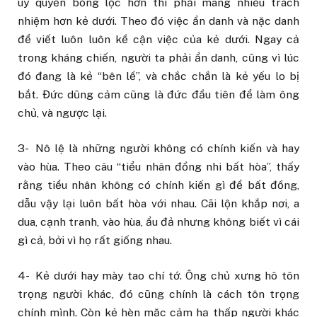
uy quyền bổng lộc hơn thì phải mang nhiều trách
nhiệm hơn kẻ dưới. Theo đó việc ẩn danh và nặc danh
để viết luôn luôn kề cận việc của kẻ dưới. Ngay cả
trong kháng chiến, người ta phải ẩn danh, cũng vì lúc
đó đang là kẻ “bên lề”, và chắc chắn là kẻ yếu lo bị
bắt. Đức dũng cảm cũng là đức đầu tiên để làm ông
chủ, và ngược lại.
3- Nô lệ là những người không có chính kiến và hay
vào hùa. Theo câu “tiểu nhân đồng nhi bất hòa”, thấy
rằng tiểu nhân không có chính kiến gì để bất đồng,
dẫu vậy lại luôn bất hòa với nhau. Cãi lộn khắp nơi, a
dua, cạnh tranh, vào hùa, ẩu đả nhưng không biết vì cái
gì cả, bởi vì họ rất giống nhau.
4- Kẻ dưới hay mày tao chí tớ. Ông chủ xưng hô tôn
trọng người khác, đó cũng chính là cách tôn trọng
chính mình. Còn kẻ hèn mặc cảm hạ thấp người khác