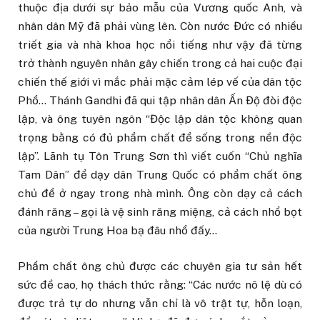
thuộc địa dưới sự bảo mẫu của Vương quốc Anh, và
nhân dân Mỹ đã phải vùng lên. Còn nước Đức có nhiều
triết gia và nhà khoa học nổi tiếng như vậy đã từng
trở thành nguyên nhân gây chiến trong cả hai cuộc đại
chiến thế giới vì mắc phải mặc cảm lép vế của dân tộc
Phổ… Thánh Gandhi đã qui tập nhân dân Ấn Độ đòi độc
lập, và ông tuyên ngôn “Độc lập dân tộc không quan
trọng bằng có đủ phẩm chất để sống trong nền độc
lập”. Lãnh tụ Tôn Trung Sơn thì viết cuốn “Chủ nghĩa
Tam Dân” để dạy dân Trung Quốc có phẩm chất ông
chủ để ở ngay trong nhà mình. Ông còn dạy cả cách
đánh răng – gọi là vệ sinh răng miệng, cả cách nhổ bọt
của người Trung Hoa bạ đâu nhổ đấy…
Phẩm chất ông chủ được các chuyên gia tư sản hết
sức đề cao, họ thách thức rằng: “Các nước nô lệ dù có
được trả tự do nhưng vẫn chỉ là vô trật tự, hỗn loạn,