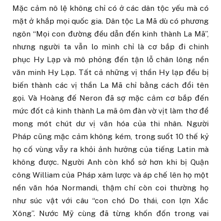
Mặc cảm nô lệ không chỉ có ở các dân tộc yếu mà có
mặt ở khắp mọi quốc gia. Dân tộc La Mã dù có phương
ngôn “Mọi con đường đều dẫn đến kinh thành La Mã”,
nhưng người ta vẫn lo mình chỉ là cơ bắp đi chinh
phục Hy Lạp và mô phỏng đến tận lỗ chân lông nền
văn minh Hy Lạp. Tất cả những vị thần Hy lạp đều bị
biến thành các vị thần La Mã chỉ bằng cách đổi tên
gọi. Và Hoàng đế Neron đã sợ mặc cảm cơ bắp đến
mức đốt cả kinh thành La mã ôm đàn vờ vịt làm thơ để
mong mót chút dư vị văn hóa của thi nhân. Người
Pháp cũng mặc cảm không kém, trong suốt 10 thế kỷ
họ cố vùng vẫy ra khỏi ảnh hưởng của tiếng Latin mà
không được. Người Anh còn khổ sở hơn khi bị Quận
công William của Pháp xâm lược và áp chế lên họ một
nền văn hóa Normandi, thậm chí còn coi thường họ
như súc vật với câu “con chó Do thái, con lợn Xắc
Xông”. Nước Mỹ cùng đã từng khốn đốn trong vai