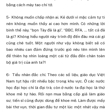
bằng cách mày tao chí tớ.
5- Không muốn chấp nhận ai. Kẻ dưới vì mặc cảm tự ti
nên không muốn thấy ai cao hơn mình. Có những lời
bình thế này, “bọn Tây đã là gì”, “BBC, RFA, … tất cả đã
là gì? Không hiểu người này trình độ đến đâu mà cái gì
cũng chê tuốt. Một người như vậy không biết sẽ có
bao nhiêu can đảm đứng trước gió nêu tên mình lên
để thiên hạ nhìn loáng một cái từ đầu đến chân toàn
bộ giá trị của anh ta?!
6- Tiểu nhân đắc chí. Theo các số liệu, giáo dục Việt
Nam
tụt hậu rất nhiều bậc trong khu vực. Ở các nước
học đại học chỉ là đại trà, còn ở nước ta đại học là thứ
khoe mẽ tự hào. Rồi nạn mua bằng cấp giả làm giáo
sư, tiến sĩ cũng được dùng để khoe mẽ. Làm được mấy
bài thơ vụn, thời gian đầu tư một lúc một nhát vậy mà