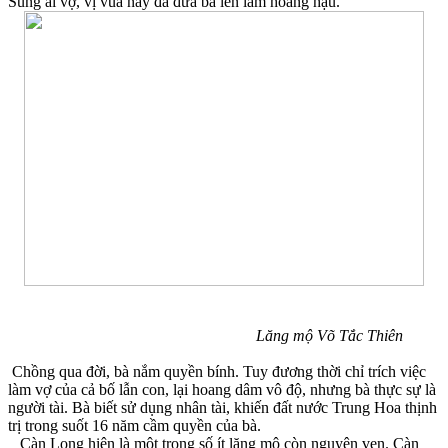
Sủng ái vợ, vị vua này đã đưa bà lên làm hoàng hậu.
Lăng mộ Võ Tắc Thiên
Chồng qua đời, bà nắm quyền bính. Tuy đương thời chỉ trích việc
làm vợ của cả bố lẫn con, lại hoang dâm vô độ, nhưng bà thực sự là
người tài. Bà biết sử dụng nhân tài, khiến đất nước Trung Hoa thịnh
trị trong suốt 16 năm cầm quyền của bà.
Càn Long hiện là một trong số ít lăng mộ còn nguyên vẹn. Càn