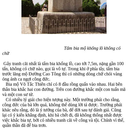
Tấm bia mộ khổng lồ không có
chữ
Gây tranh cãi nhất là tấm bia khổng lồ, cao tới 7,5m, nặng gần 100
tấn, không có chữ nào, gọi là vô tự. Trong khi ở phía tây, tấm bia
trước lăng mộ Đường Cao Tông thì có những dòng chữ chói vàng
óng ánh ca ngợi công đức.
Bia mộ Võ Tắc Thiên chỉ có 8 đầu rồng quấn vào nhau. Hai bên
thân bia khắc hai con đường. Trên con đường khắc một con tuấn mã
và một con sư tử.
Có nhiều lý giải cho hiện tượng này. Một trường phái cho rằng,
công đức của bà lớn quá, không thể dùng lời tả được. Trường phái
khác nêu rằng, đó là ý tưởng của bà, để đời sau tự đánh giá. Cũng
lại có ý kiến khẳng định, khi bà chết đi, đã không thống nhất được
việc khắc bia tự, bởi có nhiều tranh cãi về công và tội. Chính vì thế,
quần thần đã để bia trơn.