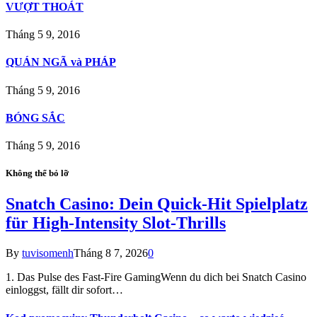
VƯỢT THOÁT
Tháng 5 9, 2016
QUÁN NGÃ và PHÁP
Tháng 5 9, 2016
BÓNG SẮC
Tháng 5 9, 2016
Không thể bỏ lỡ
Snatch Casino: Dein Quick‑Hit Spielplatz
für High‑Intensity Slot‑Thrills
By
tuvisomenh
Tháng 8 7, 2026
0
1. Das Pulse des Fast‑Fire GamingWenn du dich bei Snatch Casino
einloggst, fällt dir sofort…