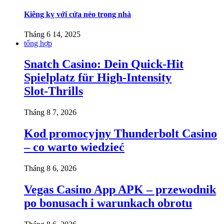
Kiêng kỵ với cửa nẻo trong nhà
Tháng 6 14, 2025
tổng hợp
Snatch Casino: Dein Quick‑Hit
Spielplatz für High‑Intensity
Slot‑Thrills
Tháng 8 7, 2026
Kod promocyjny Thunderbolt Casino
– co warto wiedzieć
Tháng 8 6, 2026
Vegas Casino App APK – przewodnik
po bonusach i warunkach obrotu