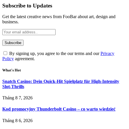
Subscribe to Updates
Get the latest creative news from FooBar about art, design and
business.
By signing up, you agree to the our terms and our
Privacy
Policy
agreement.
What's Hot
Snatch Casino: Dein Quick‑Hit Spielplatz für High‑Intensity
Slot‑Thrills
Tháng 8 7, 2026
Kod promocyjny Thunderbolt Casino – co warto wiedzieć
Tháng 8 6, 2026