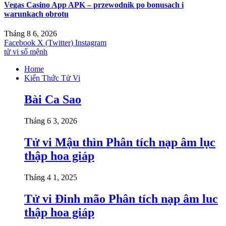
Vegas Casino App APK – przewodnik po bonusach i
warunkach obrotu
Tháng 8 6, 2026
Facebook
X (Twitter)
Instagram
tử vi số mệnh
Home
Kiến Thức Tử Vi
Bài Ca Sao
Tháng 6 3, 2026
Tử vi Mậu thìn Phân tích nạp âm lục
thập hoa giáp
Tháng 4 1, 2025
Tử vi Đinh mão Phân tích nạp âm luc
thập hoa giáp