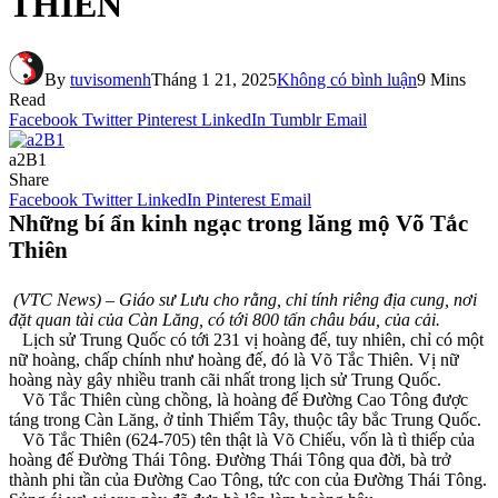
THIÊN
By
tuvisomenh
Tháng 1 21, 2025
Không có bình luận
9 Mins
Read
Facebook
Twitter
Pinterest
LinkedIn
Tumblr
Email
a2B1
Share
Facebook
Twitter
LinkedIn
Pinterest
Email
Những bí ẩn kinh ngạc trong lăng mộ Võ Tắc
Thiên
(VTC News) – Giáo sư Lưu cho rằng, chỉ tính riêng địa cung, nơi
đặt quan tài của Càn Lăng, có tới 800 tấn châu báu, của cải.
Lịch sử Trung Quốc có tới 231 vị hoàng đế, tuy nhiên, chỉ có một
nữ hoàng, chấp chính như hoàng đế, đó là Võ Tắc Thiên. Vị nữ
hoàng này gây nhiều tranh cãi nhất trong lịch sử Trung Quốc.
Võ Tắc Thiên cùng chồng, là hoàng đế Đường Cao Tông được
táng trong Càn Lăng, ở tỉnh Thiểm Tây, thuộc tây bắc Trung Quốc.
Võ Tắc Thiên (624-705) tên thật là Võ Chiếu, vốn là tì thiếp của
hoàng đế Đường Thái Tông. Đường Thái Tông qua đời, bà trở
thành phi tần của Đường Cao Tông, tức con của Đường Thái Tông.