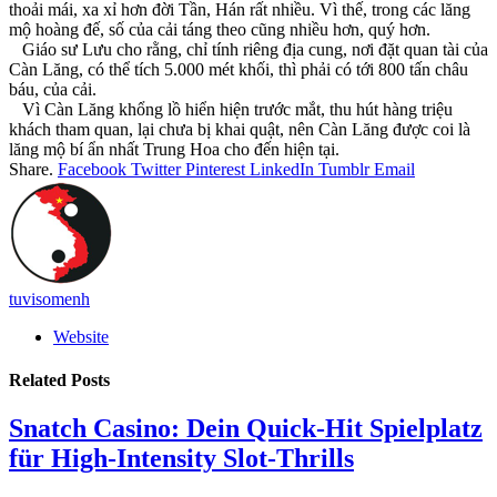
thoải mái, xa xỉ hơn đời Tần, Hán rất nhiều. Vì thế, trong các lăng
mộ hoàng đế, số của cải táng theo cũng nhiều hơn, quý hơn.
Giáo sư Lưu cho rằng, chỉ tính riêng địa cung, nơi đặt quan tài của
Càn Lăng, có thể tích 5.000 mét khối, thì phải có tới 800 tấn châu
báu, của cải.
Vì Càn Lăng khổng lồ hiển hiện trước mắt, thu hút hàng triệu
khách tham quan, lại chưa bị khai quật, nên Càn Lăng được coi là
lăng mộ bí ẩn nhất Trung Hoa cho đến hiện tại.
Share.
Facebook
Twitter
Pinterest
LinkedIn
Tumblr
Email
tuvisomenh
Website
Related
Posts
Snatch Casino: Dein Quick‑Hit Spielplatz
für High‑Intensity Slot‑Thrills