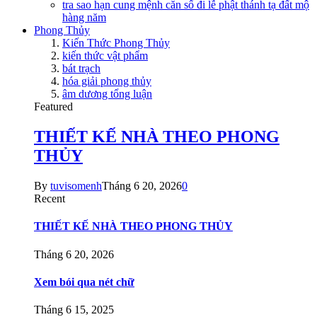
tra sao hạn cung mệnh căn số đi lễ phật thánh tạ đất mộ
hàng năm
Phong Thủy
Kiến Thức Phong Thủy
kiến thức vật phẩm
bát trạch
hóa giải phong thủy
âm dương tổng luận
Featured
THIẾT KẾ NHÀ THEO PHONG
THỦY
By
tuvisomenh
Tháng 6 20, 2026
0
Recent
THIẾT KẾ NHÀ THEO PHONG THỦY
Tháng 6 20, 2026
Xem bói qua nét chữ
Tháng 6 15, 2025