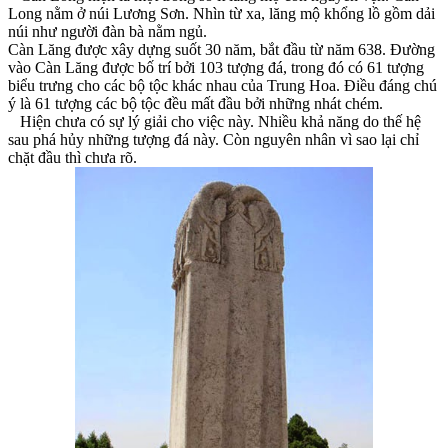
Long nằm ở núi Lương Sơn. Nhìn từ xa, lăng mộ khổng lồ gồm dải
núi như người đàn bà nằm ngủ.
Càn Lăng được xây dựng suốt 30 năm, bắt đầu từ năm 638. Đường
vào Càn Lăng được bố trí bởi 103 tượng đá, trong đó có 61 tượng
biểu trưng cho các bộ tộc khác nhau của Trung Hoa. Điều đáng chú
ý là 61 tượng các bộ tộc đều mất đầu bởi những nhát chém.
Hiện chưa có sự lý giải cho việc này. Nhiều khả năng do thế hệ
sau phá hủy những tượng đá này. Còn nguyên nhân vì sao lại chỉ
chặt đầu thì chưa rõ.