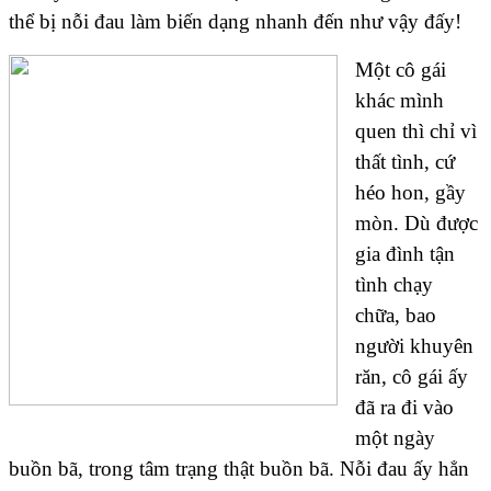
thể bị nỗi đau làm biến dạng nhanh đến như vậy đấy!
Một cô gái
khác mình
quen thì chỉ vì
thất tình, cứ
héo hon, gầy
mòn. Dù được
gia đình tận
tình chạy
chữa, bao
người khuyên
răn, cô gái ấy
đã ra đi vào
một ngày
buồn bã, trong tâm trạng thật buồn bã. Nỗi đau ấy hẳn