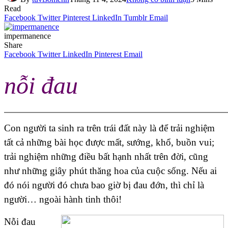
Read
Facebook
Twitter
Pinterest
LinkedIn
Tumblr
Email
impermanence
Share
Facebook
Twitter
LinkedIn
Pinterest
Email
nỗi đau
Con người ta sinh ra trên trái đất này là để trải nghiệm
tất cả những bài học được mất, sướng, khổ, buồn vui;
trải nghiệm những điều bất hạnh nhất trên đời, cũng
như những giây phút thăng hoa của cuộc sống. Nếu ai
đó nói người đó chưa bao giờ bị đau đớn, thì chỉ là
người… ngoài hành tinh thôi!
Nỗi đau