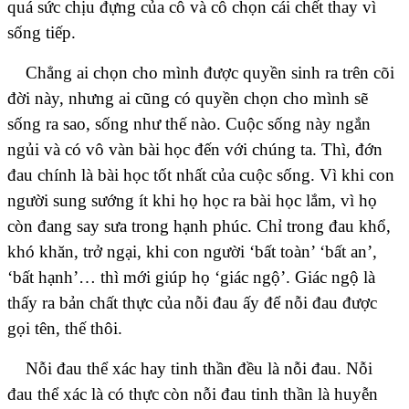
quá sức chịu đựng của cô và cô chọn cái chết thay vì
sống tiếp.
Chẳng ai chọn cho mình được quyền sinh ra trên cõi
đời này, nhưng ai cũng có quyền chọn cho mình sẽ
sống ra sao, sống như thế nào. Cuộc sống này ngắn
ngủi và có vô vàn bài học đến với chúng ta. Thì, đớn
đau chính là bài học tốt nhất của cuộc sống. Vì khi con
người sung sướng ít khi họ học ra bài học lắm, vì họ
còn đang say sưa trong hạnh phúc. Chỉ trong đau khổ,
khó khăn, trở ngại, khi con người ‘bất toàn’ ‘bất an’,
‘bất hạnh’… thì mới giúp họ ‘giác ngộ’. Giác ngộ là
thấy ra bản chất thực của nỗi đau ấy để nỗi đau được
gọi tên, thế thôi.
Nỗi đau thể xác hay tinh thần đều là nỗi đau. Nỗi
đau thể xác là có thực còn nỗi đau tinh thần là huyễn