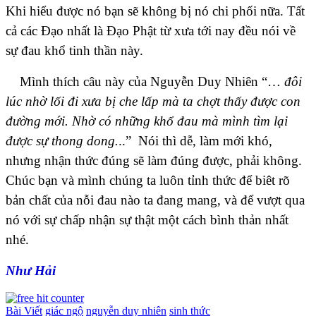
Khi hiểu được nó bạn sẽ không bị nó chi phối nữa. Tất
cả các Đạo nhất là Đạo Phật từ xưa tới nay đều nói về
sự đau khổ tinh thần này.
Mình thích câu này của Nguyễn Duy Nhiên “…
đôi
lúc nhờ lối đi xưa bị che lấp mà ta chợt thấy được con
đường mới. Nhờ có những khổ đau mà mình tìm lại
được sự thong dong.
..” Nói thì dễ, làm mới khó,
nhưng nhận thức đúng sẽ làm đúng được, phải không.
Chúc bạn và mình chúng ta luôn tỉnh thức để biêt rõ
bản chất của nỗi đau nào ta đang mang, và để vượt qua
nó với sự chấp nhận sự thật một cách bình thản nhất
nhé.
Như Hải
Bài Viết
giác ngộ
nguyễn duy nhiên
sinh thức