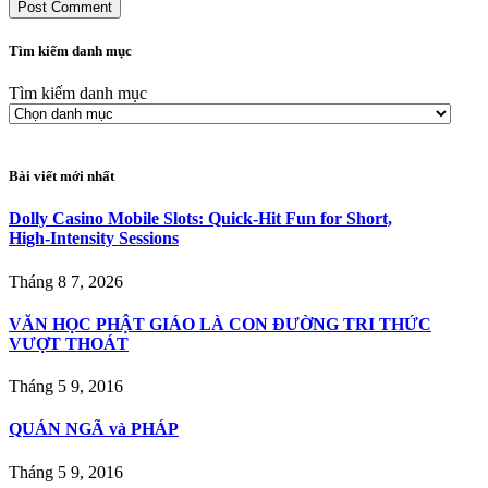
Tìm kiếm danh mục
Tìm kiếm danh mục
Bài viết mới nhất
Dolly Casino Mobile Slots: Quick‑Hit Fun for Short,
High‑Intensity Sessions
Tháng 8 7, 2026
VĂN HỌC PHẬT GIÁO LÀ CON ÐƯỜNG TRI THỨC
VƯỢT THOÁT
Tháng 5 9, 2016
QUÁN NGÃ và PHÁP
Tháng 5 9, 2016