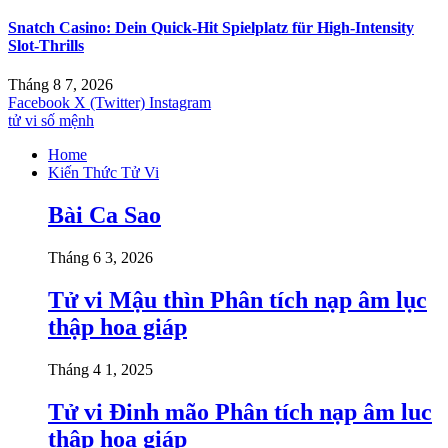
Snatch Casino: Dein Quick‑Hit Spielplatz für High‑Intensity
Slot‑Thrills
Tháng 8 7, 2026
Facebook
X (Twitter)
Instagram
tử vi số mệnh
Home
Kiến Thức Tử Vi
Bài Ca Sao
Tháng 6 3, 2026
Tử vi Mậu thìn Phân tích nạp âm lục
thập hoa giáp
Tháng 4 1, 2025
Tử vi Đinh mão Phân tích nạp âm luc
thập hoa giáp