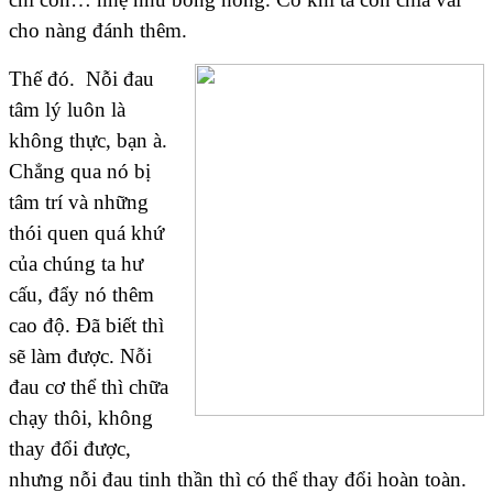
cho nàng đánh thêm.
Thế đó. Nỗi đau
tâm lý luôn là
không thực, bạn à.
Chẳng qua nó bị
tâm trí và những
thói quen quá khứ
của chúng ta hư
cấu, đẩy nó thêm
cao độ. Đã biết thì
sẽ làm được. Nỗi
đau cơ thể thì chữa
chạy thôi, không
thay đổi được,
nhưng nỗi đau tinh thần thì có thể thay đổi hoàn toàn.