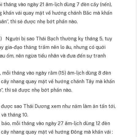
i tháng vào ngày 21 âm-lịch dùng 7 đèn cầy (nến),
ang khấn vái quay mặt về hướng chánh Bắc mà khấn
n”, thì sẽ được nhẹ bớt phần nào.
)
Người bị sao Thái Bạch thường kỵ tháng 5, tuy
ay gia-đạo thăng trầm nên lo âu, nhưng có quới
đau ốm, nên ngừa tiểu nhân và đưa đến sự tranh
, mỗi tháng vào ngày rằm (15) âm-lịch dùng 8 đèn
t 3 cây nhang quay mặt về hướng chánh Tây mà khấn
, thì sẽ được nhẹ bớt phần nào.
 được sao Thái Dương xem như năm làm ăn tấn tới,
 và tháng 10.
hỉ bảo, mỗi tháng vào ngày 27 âm-lịch dùng 12 đèn
t 3 cây nhang quay mặt về hướng Đông mà khấn vái :