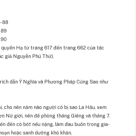
9- 88
– 89
– 90
c quyển Hạ từ trang 617 đến trang 662 của tác
c giả Nguyễn Phú Thứ).
n trích dẫn Ý Nghĩa và Phương Pháp Cúng Sao như
ai, cho nên năm nào người có bị sao La Hầu, xem
ơn Nữ giới, nên đề phòng tháng Giêng và tháng 7.
đến đến cò bót nếu nặng, làm đau buồn trong gia-
h hoạn hoặc sanh dưỡng khó khăn.