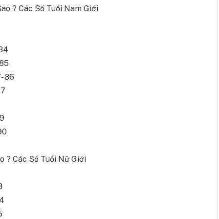
ao ? Các Số Tuổi Nam Giới
 84
 85
7- 86
87
89
 90
o ? Các Số Tuổi Nữ Giới
3
84
5