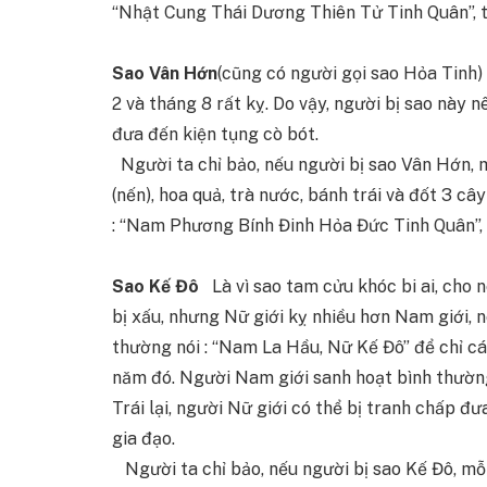
“Nhật Cung Thái Dương Thiên Tử Tinh Quân”, t
Sao Vân Hớn
(cũng có người gọi sao Hỏa Tinh)
2 và tháng 8 rất kỵ. Do vậy, người bị sao này n
đưa đến kiện tụng cò bót.
Người ta chỉ bảo, nếu người bị sao Vân Hớn,
(nến), hoa quả, trà nước, bánh trái và đốt 3 
: “Nam Phương Bính Đinh Hỏa Đức Tinh Quân”, 
Sao Kế Đô
Là vì sao tam cửu khóc bi ai, cho
bị xấu, nhưng Nữ giới kỵ nhiều hơn Nam giới, n
thường nói : “Nam La Hầu, Nữ Kế Đô” để chỉ cá
năm đó. Người Nam giới sanh hoạt bình thường,
Trái lại, người Nữ giới có thể bị tranh chấp đ
gia đạo.
Người ta chỉ bảo, nếu người bị sao Kế Đô, mỗ