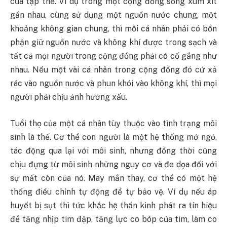
của tập thể. Ví dụ trong một cộng đồng sống xúm xít
gần nhau, cùng sử dụng một nguồn nước chung, một
khoảng không gian chung, thì mỗi cá nhân phải có bổn
phận giữ nguồn nước và không khí được trong sạch và
tất cả mọi người trong cộng đồng phải có cố gắng như
nhau. Nếu một vài cá nhân trong cộng đồng đó cứ xả
rác vào nguồn nước và phun khói vào không khí, thì mọi
người phải chịu ảnh hưởng xấu.
Tuổi thọ của một cá nhân tùy thuộc vào tình trạng môi
sinh là thế. Cơ thể con người là một hệ thống mở ngỏ,
tác động qua lại với môi sinh, nhưng đồng thời cũng
chịu đựng từ môi sinh những nguy cơ và đe dọa đối với
sự mất còn của nó. May mắn thay, cơ thể có một hệ
thống điều chỉnh tự động để tự bảo vệ. Ví dụ nếu áp
huyết bị sụt thì tức khắc hệ thần kinh phát ra tín hiệu
để tăng nhịp tim đập, tăng lực co bóp của tim, làm co