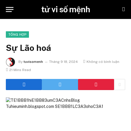
tử vi số mệnh
TỔNG HỢP
Sự Lão hoá
By
tuvisomenh
Tháng 9 18, 2024
Không có bình luận
21 Mins Read