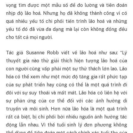
vọng tìm được một mẫu số để đo lường và tiên đoán
nhịp độ lão hoá. Nhưng họ đã không thành công vì có
quá nhiều yếu tố chi phối tiến trình lão hoá và những
yếu tố đó đã vừa đa dạng mà lại còn không đồng đều
cho tất cả mọi người.
Tác giả Susanne Robb viết về lão hoá như sau: “Lý
thuyết gia nào thử giải thích hiện tượng lão hoá của
con người cũng vấp phải một sự thử thách lớn lao. Lão
hóa có thể xem như một mức độ tăng gia rất phức tạp
của sự phát triển hay cũng có thể là một quá trình đi
đôi với sự suy thoái và mất mát. Lão hóa có liên hệ với
sự phản ứng của cơ thể đối với các ảnh hưởng di
truyền và môi sinh. Hơn nữa lão hóa là một quá trình
rất cá biệt, bị chi phối bởi nhiều nguồn ảnh hưởng tác
động lẫn nhau. Vì thế tuổi sinh lý đơn phương không
thể dùng để tiên đoán một cách chính xác tuổi thọ của