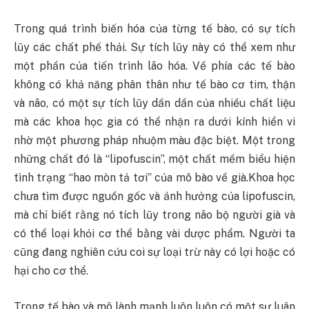
Trong quá trình biến hóa của từng tế bào, có sự tích
lũy các chất phế thải. Sự tích lũy này có thể xem như
một phần của tiến trình lão hóa. Về phía các tế bào
không có khả năng phân thân như tế bào cơ tim, thận
và não, có một sự tích lũy dần dần của nhiều chất liệu
mà các khoa học gia có thể nhận ra dưới kính hiển vi
nhờ một phương pháp nhuộm màu đặc biệt. Một trong
những chất đó là “lipofuscin”, một chất mềm biểu hiện
tình trạng “hao mòn tả tơi” của mô bào về già.Khoa học
chưa tìm được nguồn gốc và ảnh hưởng của lipofuscin,
mà chỉ biết rằng nó tích lũy trong não bộ người già và
có thể loại khỏi cơ thể bằng vài dược phẩm. Người ta
cũng đang nghiên cứu coi sự loại trừ này có lợi hoặc có
hại cho cơ thể.
Trong tế bào và mô lành mạnh luôn luôn có một sự luân