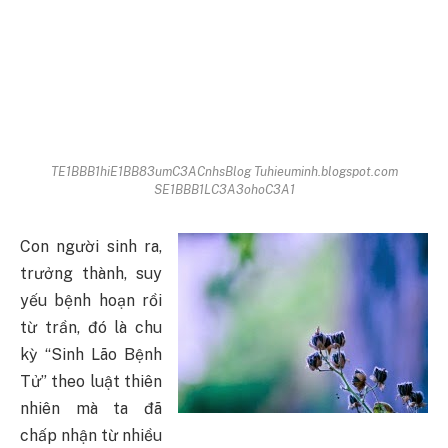
TE1BBB1hiE1BB83umC3ACnhsBlog Tuhieuminh.blogspot.com
SE1BBB1LC3A3ohoC3A1
Con người sinh ra,
trưởng thành, suy
yếu bệnh hoạn rồi
từ trần, đó là chu
kỳ “Sinh Lão Bệnh
Tử” theo luật thiên
nhiên mà ta đã
chấp nhận từ nhiều