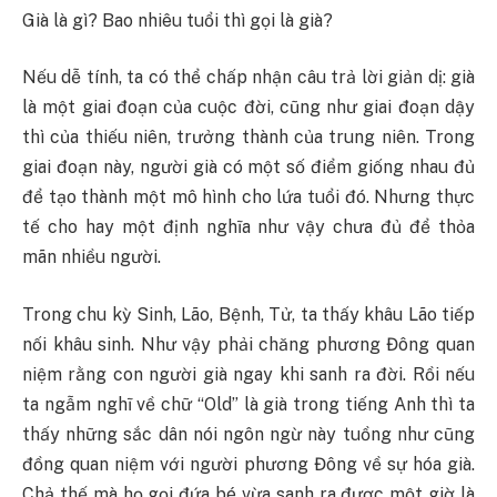
Già là gì? Bao nhiêu tuổi thì gọi là già?
Nếu dễ tính, ta có thể chấp nhận câu trả lời giản dị: già
là một giai đoạn của cuộc đời, cũng như giai đoạn dậy
thì của thiếu niên, trưởng thành của trung niên. Trong
giai đoạn này, người già có một số điểm giống nhau đủ
để tạo thành một mô hình cho lứa tuổi đó. Nhưng thực
tế cho hay một định nghĩa như vậy chưa đủ để thỏa
mãn nhiều người.
Trong chu kỳ Sinh, Lão, Bệnh, Tử, ta thấy khâu Lão tiếp
nối khâu sinh. Như vậy phải chăng phương Đông quan
niệm rằng con người già ngay khi sanh ra đời. Rồi nếu
ta ngẫm nghĩ về chữ “Old” là già trong tiếng Anh thì ta
thấy những sắc dân nói ngôn ngừ này tuồng như cũng
đồng quan niệm với người phương Đông về sự hóa già.
Chả thế mà họ gọi đứa bé vừa sanh ra được một giờ là