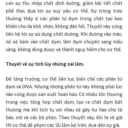
cản sự thu nhập chất dinh dưỡng, giảm bài tiết chất
phế thải, đưa tới sự suy yếu cơ thể. Sự tròng tréo
thường thấy ở các phân tử đạm trong chất tạo keo
khiến cho da khô, nhăn, không đàn hồi. Thuyết này cũng
liên hệ tới sự sử dụng chất đường. Khi đường vào máu,
nó sẽ bám vào chất đạm, làm đạm chuyển sang mầu
vàng, không dùng được và thành nguy hiểm cho cơ thể.
Thuyết về sự tích lũy những sai lầm.
Để tăng trưởng, cơ thể liên tục biến chế các phân tử
đạm và DNA. Nhưng những phần tử này không phải lúc
nào cũng được sản xuất hoàn hảo. Có nhiều tổn thương
trong việc tổng hợp chất đạm, tạo ra chất đạm bất
thường mà khi tích tụ với nhau sẽ gây hư hao cho tế
bào, mô và các bộ phận. Theo thuyết này, khi ta về già
thì cơ thể dễ phạm các lỗi lầm kể trên, đưa đến sự già.