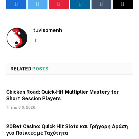
Facebook
Twitter
Pinterest
LinkedIn
Tumblr
Email
tuvisomenh
Website
RELATED
POSTS
Chicken Road: Quick‑Hit Multiplier Mastery for
Short‑Session Players
Tháng 8 6, 2026
20Bet Casino: Quick‑Hit Slots και Γρήγορη Δράση
για Παίκτες με Ταχύτητα