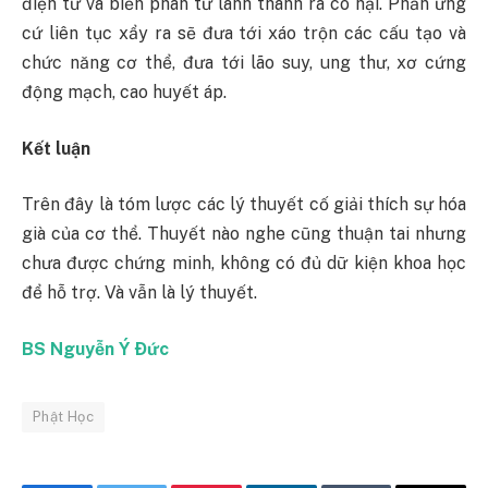
điện tử và biến phân tử lành thành ra có hại. Phản ứng
cứ liên tục xẩy ra sẽ đưa tới xáo trộn các cấu tạo và
chức năng cơ thể, đưa tới lão suy, ung thư, xơ cứng
động mạch, cao huyết áp.
Kết luận
Trên đây là tóm lược các lý thuyết cố giải thích sự hóa
già của cơ thể. Thuyết nào nghe cũng thuận tai nhưng
chưa được chứng minh, không có đủ dữ kiện khoa học
để hỗ trợ. Và vẫn là lý thuyết.
BS Nguyễn Ý Ðức
Phật Học