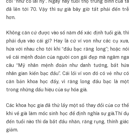
coi “như cổ lai hy”. Ngày nay tuổi thọ trung bình của ta
đã lên tới 70. Vậy thì sự già bây giờ tất phải đến trễ
hơn.
Không căn cứ được vào số năm để xác định tuổi già, thì
phải dựa vào cái gì? Hay là cứ ví von như các cụ xưa,
hứa với nhau cho tới khi “đầu bạc răng long”; hoặc nói
về cái mệnh đoản của người con gái đẹp mà ngâm nga
câu “Mỹ nhân mệnh đoản như danh tướng, bất hứa
nhân gian kiến bạc đầu”. Cái lối ví von đó có vẻ như có
căn bản khoa học đấy, vì răng long đầu bạc là một
trong những dấu hiệu của sự hóa già.
Các khoa học gia đã thử lấy một số thay đổi của cơ thể
khi về già làm mốc sinh học để định nghĩa sự già.Thí dụ
đến tuổi nào thì da bắt đầu nhăn, răng rụng, thính giác
giảm.