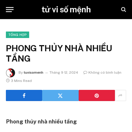
tử vi số mệnh
TỔNG HỢP
PHONG THỦY NHÀ NHIỀU
TẦNG
By
tuvisomenh
Tháng 9 12, 2024
Không có bình luận
3 Mins Read
Phong thủy
nhà nhiều tầng