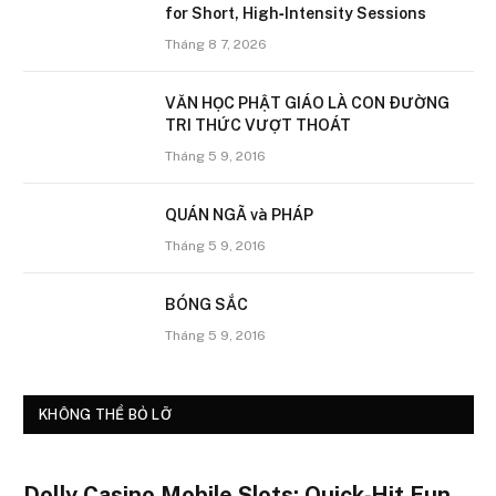
for Short, High‑Intensity Sessions
Tháng 8 7, 2026
VĂN HỌC PHẬT GIÁO LÀ CON ÐƯỜNG
TRI THỨC VƯỢT THOÁT
Tháng 5 9, 2016
QUÁN NGÃ và PHÁP
Tháng 5 9, 2016
BÓNG SẮC
Tháng 5 9, 2016
KHÔNG THỂ BỎ LỠ
Dolly Casino Mobile Slots: Quick‑Hit Fun