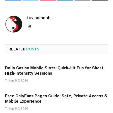
Facebook
Twitter
Pinterest
LinkedIn
Tumblr
Email
tuvisomenh
Website
RELATED
POSTS
Dolly Casino Mobile Slots: Quick‑Hit Fun for Short,
High‑Intensity Sessions
Tháng 8 7, 2026
Free OnlyFans Pages Guide: Safe, Private Access &
Mobile Experience
Tháng 8 7, 2026