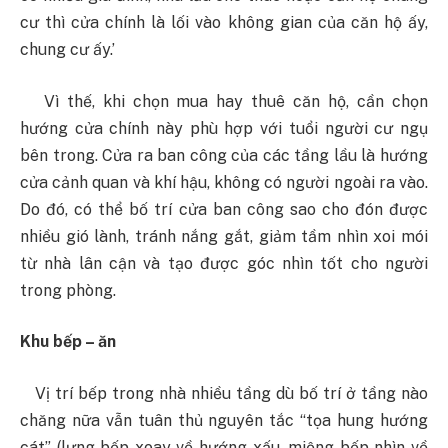
cư thì cửa chính là lối vào không gian của căn hộ ấy
,
chung cư ấy
.’
Vì thế, khi chọn mua hay thuê căn hộ, cần chọn
hướng cửa chính này phù hợp với tuổi người cư ngụ
bên trong. Cửa ra ban công của các tầng lầu là hướng
cửa cảnh quan và khí hậu, không có người ngoài ra vào.
Do đó, có thể bố trí cửa ban công sao cho đón được
nhiều gió lành, tránh nắng gắt, giảm tầm nhìn xoi mói
từ nhà lân cận và tạo được góc nhìn tốt cho người
trong phòng.
Khu bếp – ăn
Vị trí bếp trong nhà nhiều tầng dù bố trí ở tầng nào
chăng nữa vẫn tuân thủ nguyên tắc “tọa hung hướng
cát” (lưng bếp xoay về hướng xấu, miệng bếp nhìn về