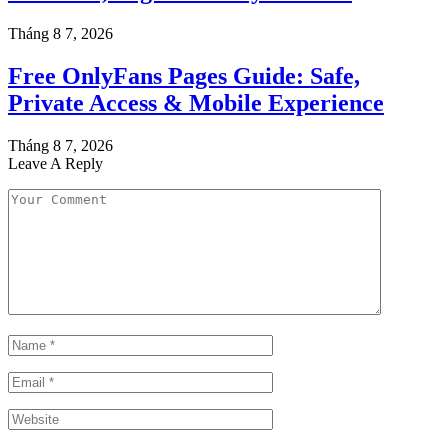
Tháng 8 7, 2026
Free OnlyFans Pages Guide: Safe,
Private Access & Mobile Experience
Tháng 8 7, 2026
Leave A Reply