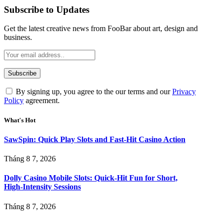
Subscribe to Updates
Get the latest creative news from FooBar about art, design and
business.
By signing up, you agree to the our terms and our
Privacy
Policy
agreement.
What's Hot
SawSpin: Quick Play Slots and Fast‑Hit Casino Action
Tháng 8 7, 2026
Dolly Casino Mobile Slots: Quick‑Hit Fun for Short,
High‑Intensity Sessions
Tháng 8 7, 2026