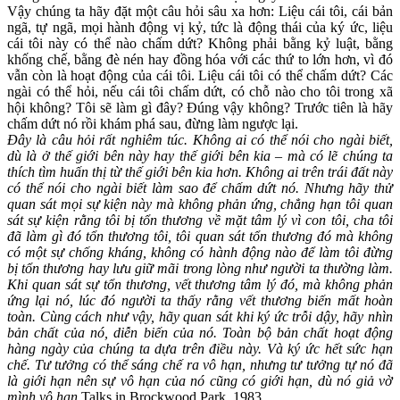
Vậy chúng ta hãy đặt một câu hỏi sâu xa hơn: Liệu cái tôi, cái bản
ngã, tự ngã, mọi hành động vị kỷ, tức là động thái của ký ức, liệu
cái tôi này có thể nào chấm dứt? Không phải bằng kỷ luật, bằng
khống chế, bằng đè nén hay đồng hóa với các thứ to lớn hơn, vì đó
vẫn còn là hoạt động của cái tôi. Liệu cái tôi có thể chấm dứt? Các
ngài có thể hỏi, nếu cái tôi chấm dứt, có chỗ nào cho tôi trong xã
hội không? Tôi sẽ làm gì đây? Đúng vậy không? Trước tiên là hãy
chấm dứt nó rồi khám phá sau, đừng làm ngược lại.
Đây là câu hỏi rất nghiêm túc. Không ai có thể nói cho ngài biết,
dù là ở thế giới bên này hay thế giới bên kia – mà có lẽ chúng ta
thích tìm huấn thị từ thế giới bên kia hơn. Không ai trên trái đất này
có thể nói cho ngài biết làm sao để chấm dứt nó. Nhưng hãy thử
quan sát mọi sự kiện này mà không phản ứng, chẳng hạn tôi quan
sát sự kiện rằng tôi bị tổn thương về mặt tâm lý vì con tôi, cha tôi
đã làm gì đó tổn thương tôi, tôi quan sát tổn thương đó mà không
có một sự chống kháng, không có hành động nào để làm tôi đừng
bị tổn thương hay lưu giữ mãi trong lòng như người ta thường làm.
Khi quan sát sự tổn thương, vết thương tâm lý đó, mà không phản
ứng lại nó, lúc đó người ta thấy rằng vết thương biến mất hoàn
toàn. Cùng cách như vậy, hãy quan sát khi ký ức trỗi dậy, hãy nhìn
bản chất của nó, diễn biến của nó. Toàn bộ bản chất hoạt động
hàng ngày của chúng ta dựa trên điều này. Và ký ức hết sức hạn
chế. Tư tưởng có thể sáng chế ra vô hạn, nhưng tư tưởng tự nó đã
là giới hạn nên sự vô hạn của nó cũng có giới hạn, dù nó giả vờ
mình vô hạn.
Talks in
Brockwood
Park
, 1983.