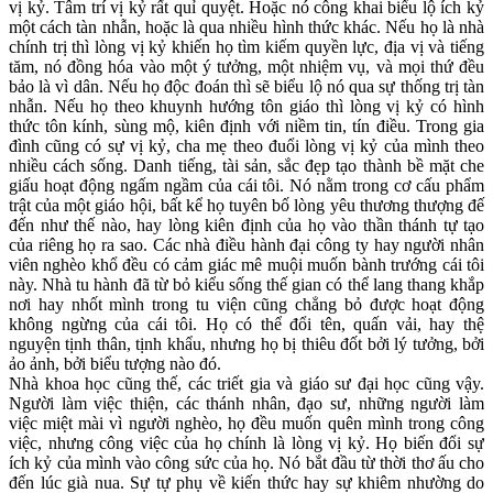
vị kỷ. Tâm trí vị kỷ rất quỉ quyệt. Hoặc nó công khai biểu lộ ích kỷ
một cách tàn nhẫn, hoặc là qua nhiều hình thức khác. Nếu họ là nhà
chính trị thì lòng vị kỷ khiến họ tìm kiếm quyền lực, địa vị và tiếng
tăm, nó đồng hóa vào một ý tưởng, một nhiệm vụ, và mọi thứ đều
bảo là vì dân. Nếu họ độc đoán thì sẽ biểu lộ nó qua sự thống trị tàn
nhẫn. Nếu họ theo khuynh hướng tôn giáo thì lòng vị kỷ có hình
thức tôn kính, sùng mộ, kiên định với niềm tin, tín điều. Trong gia
đình cũng có sự vị kỷ, cha mẹ theo đuổi lòng vị kỷ của mình theo
nhiều cách sống. Danh tiếng, tài sản, sắc đẹp tạo thành bề mặt che
giấu hoạt động ngấm ngầm của cái tôi. Nó nằm trong cơ cấu phẩm
trật của một giáo hội, bất kể họ tuyên bố lòng yêu thương thượng đế
đến như thế nào, hay lòng kiên định của họ vào thần thánh tự tạo
của riêng họ ra sao. Các nhà điều hành đại công ty hay người nhân
viên nghèo khổ đều có cảm giác mê muội muốn bành trướng cái tôi
này. Nhà tu hành đã từ bỏ kiểu sống thế gian có thể lang thang khắp
nơi hay nhốt mình trong tu viện cũng chẳng bỏ được hoạt động
không ngừng của cái tôi. Họ có thể đổi tên, quấn vải, hay thệ
nguyện tịnh thân, tịnh khẩu, nhưng họ bị thiêu đốt bởi lý tưởng, bởi
ảo ảnh, bởi biểu tượng nào đó.
Nhà khoa học cũng thế, các triết gia và giáo sư đại học cũng vậy.
Người làm việc thiện, các thánh nhân, đạo sư, những người làm
việc miệt mài vì người nghèo, họ đều muốn quên mình trong công
việc, nhưng công việc của họ chính là lòng vị kỷ. Họ biến đổi sự
ích kỷ của mình vào công sức của họ. Nó bắt đầu từ thời thơ ấu cho
đến lúc già nua. Sự tự phụ về kiến thức hay sự khiêm nhường do