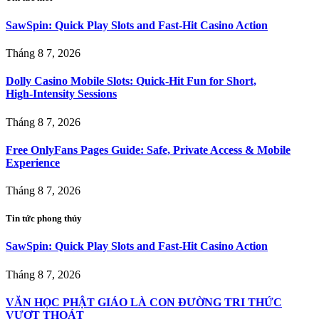
SawSpin: Quick Play Slots and Fast‑Hit Casino Action
Tháng 8 7, 2026
Dolly Casino Mobile Slots: Quick‑Hit Fun for Short,
High‑Intensity Sessions
Tháng 8 7, 2026
Free OnlyFans Pages Guide: Safe, Private Access & Mobile
Experience
Tháng 8 7, 2026
Tin tức phong thủy
SawSpin: Quick Play Slots and Fast‑Hit Casino Action
Tháng 8 7, 2026
VĂN HỌC PHẬT GIÁO LÀ CON ÐƯỜNG TRI THỨC
VƯỢT THOÁT