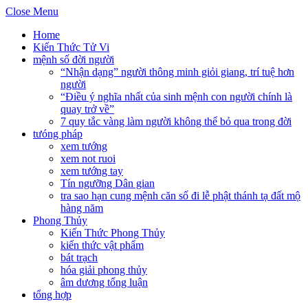
Close Menu
Home
Kiến Thức Tử Vi
mệnh số đời người
“Nhận dạng” người thông minh giỏi giang, trí tuệ hơn
người
“Điều ý nghĩa nhất của sinh mệnh con người chính là
quay trở về”
7 quy tắc vàng làm người không thể bỏ qua trong đời
tưóng pháp
xem tướng
xem not ruoi
xem tướng tay
Tín ngưỡng Dân gian
tra sao hạn cung mệnh căn số đi lễ phật thánh tạ đất mộ
hàng năm
Phong Thủy
Kiến Thức Phong Thủy
kiến thức vật phẩm
bát trạch
hóa giải phong thủy
âm dương tổng luận
tổng hợp