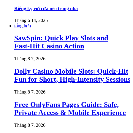
Kiêng kỵ với cửa nẻo trong nhà
Tháng 6 14, 2025
tổng hợp
SawSpin: Quick Play Slots and
Fast‑Hit Casino Action
Tháng 8 7, 2026
Dolly Casino Mobile Slots: Quick‑Hit
Fun for Short, High‑Intensity Sessions
Tháng 8 7, 2026
Free OnlyFans Pages Guide: Safe,
Private Access & Mobile Experience
Tháng 8 7, 2026