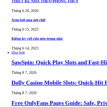
THIẾT KẾ NHÀ THEO PHONG THỦY
Tháng 6 20, 2026
Xem bói qua nét chữ
Tháng 6 15, 2025
Kiêng kỵ với cửa nẻo trong nhà
Tháng 6 14, 2025
tổng hợp
SawSpin: Quick Play Slots and Fast‑Hi
Tháng 8 7, 2026
Dolly Casino Mobile Slots: Quick‑Hit F
Tháng 8 7, 2026
Free OnlyFans Pages Guide: Safe, Pri