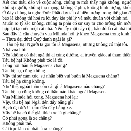
Xét cho thấu đáo về cuộc sống, chúng ta mới thấy ngã không, ng
không người, không thọ mạng, không sĩ phu, không hình tượng, khô
Ở đây chúng ta nghe Đức Phật dạy tất cả hiện tượng trong thế gian
bảo là không thì hoá ra lời dạy kia phi lý và mâu thuẫn với chính nó.
Muốn rõ lý sắc không, chúng ta phải có sự suy tư cho tường tận mới 
hợp lại tạo nên một cái nhà. Nếu lấy một cây cột, bảo đó là cái nhà t
Sau đây là câu chuyện vua Milinda hỏi tỳ kheo Magasena trong kinh 
– Thưa đại đức! Quý danh ngài là gì?
– Tâu bệ hạ! Người ta gọi tôi là Magasena, nhưng không có thật tôi.
Nhà vua hỏi:
Nếu không có thật ngã thì ai cúng dường, ai truyền giáo, ai tham thiề
Tâu bệ hạ! Không phải tóc là tôi.
Lông nơi thân là Magasena chăng?
Tâu bệ hạ, cũng không.
Vậy thì sự cảm xúc, sự nhận biết vui buồn là Magasena chăng?
Tâu bệ hạ cũng không.
Như thế, ngoài thân còn cái gì là Magasena nào chăng?
Tâu bệ hạ cũng không có thân nào khác ngoài Magasena.
Vua Milinda hỏi xong, Magasena hỏi lại:
Vậy, tâu bệ hạ! Ngài đến đây bằng gì?
Bạch đại đức! Trẩm đến đây bằng xe.
Vậy bệ hạ có thể giải thích xe là gì chăng?
Có phải gọng là xe chăng?
Không phải thế.
Cái trục lăn có phải là xe chăng?