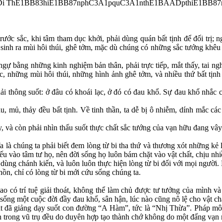
9Di ThE1BB83hiE1BB87nphC3A1pquC3A1nthE1BAADpthiE1BB87
ước sắc, khi tâm tham dục khởi, phải dùng quán bất tịnh để đối trị; n
ô, sinh ra mùi hôi thúi, ghê tởm, mặc dù chúng có những sắc tướng khêu
 bằng những kinh nghiệm bản thân, phải trực tiếp, mắt thấy, tai ngh
, những mùi hôi thúi, những hình ảnh ghê tởm, và nhiều thứ bất tịnh
i thông suốt: ở đâu có khoái lạc, ở đó có đau khổ. Sự đau khổ nhắc c
u, mủ, thảy đều bất tịnh. Về tinh thần, ta dễ bị ô nhiễm, dính mắc các
, và còn phải nhìn thấu suốt thực chất sắc tướng của vạn hữu đang vâ
 là chúng ta phải biết đem lòng từ bi tha thứ và thương xót những kẻ 
ếu vào tâm tư họ, nên đời sống họ luôn bám chặt vào vật chất, chịu nh
dùng chánh kiến, và luôn luôn thực hiện lòng từ bi đối với mọi người
ồn, chỉ có lòng từ bi mới cứu sống chúng ta.
o có trí tuệ giải thoát, không thể làm chủ được tư tưởng của mình và
 sống một cuộc đời đầy đau khổ, sân hận, lúc nào cũng nô lệ cho vật ch
đã giảng dạy suốt con đường “A Hàm”, tức là “Nhị Thừa”. Pháp môn n
ên trong vũ trụ đều do duyên hợp tạo thành chớ không do một đấng vạn 