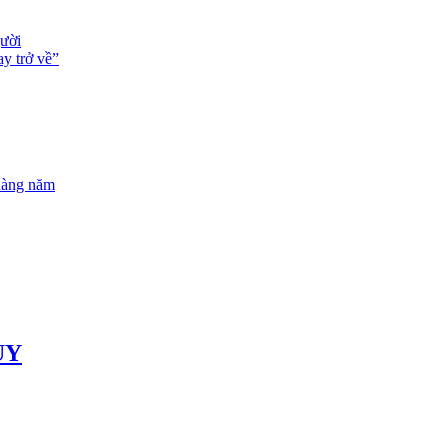
gười
ay trở về”
 hàng năm
ỦY