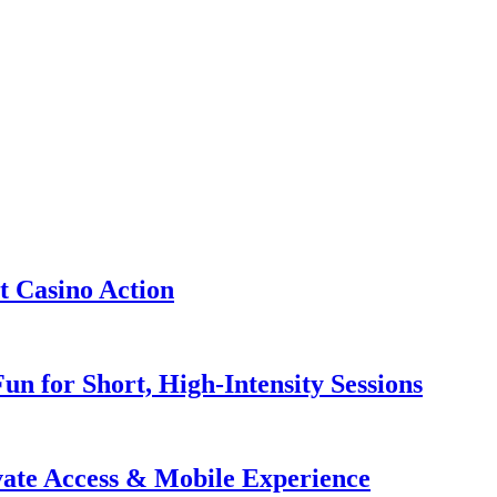
t Casino Action
un for Short, High‑Intensity Sessions
vate Access & Mobile Experience