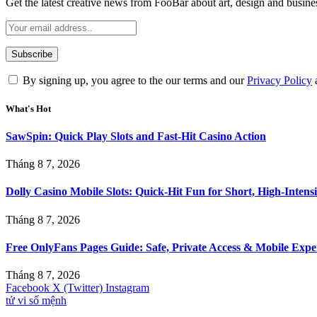
Get the latest creative news from FooBar about art, design and busine
By signing up, you agree to the our terms and our
Privacy Policy
What's Hot
SawSpin: Quick Play Slots and Fast‑Hit Casino Action
Tháng 8 7, 2026
Dolly Casino Mobile Slots: Quick‑Hit Fun for Short, High‑Intensi
Tháng 8 7, 2026
Free OnlyFans Pages Guide: Safe, Private Access & Mobile Expe
Tháng 8 7, 2026
Facebook
X (Twitter)
Instagram
tử vi số mệnh