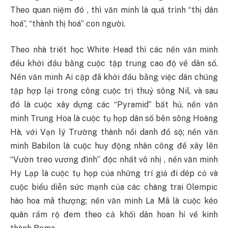
Theo quan niệm đó , thì văn minh là quá trình “thị dân
hoá”, “thành thị hoá” con người.
Theo nhà triết học White Head thì các nền văn minh
đều khởi đầu bằng cuộc tập trung cao độ về dân số.
Nền văn minh Ai cập đã khởi đầu bằng việc dân chúng
tập hợp lại trong công cuộc trị thuỷ sông Nil, và sau
đó là cuộc xây dựng các “Pyramid” bất hủ, nền văn
minh Trung Hoa là cuộc tụ họp dân số bên sông Hoàng
Hà, với Vạn lý Trường thành nổi danh đồ sộ; nền văn
minh Babilon là cuộc huy động nhân công để xây lên
“Vườn treo vương đình” độc nhất vô nhị , nền văn minh
Hy Lạp là cuộc tụ họp của những trí giả đi dép cỏ và
cuộc biểu diễn sức mạnh của các chàng trai Olempic
hào hoa mã thượng; nền văn minh La Mã là cuộc kéo
quân rầm rộ đem theo cả khối dân hoan hỉ về kinh