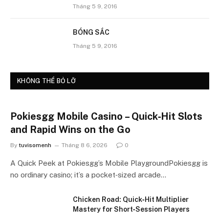
Tháng 5 9, 2016
BÓNG SẮC
Tháng 5 9, 2016
KHÔNG THỂ BỎ LỠ
Pokiesgg Mobile Casino – Quick‑Hit Slots
and Rapid Wins on the Go
By
tuvisomenh
Tháng 8 6, 2026
0
A Quick Peek at Pokiesgg’s Mobile PlaygroundPokiesgg is
no ordinary casino; it’s a pocket‑sized arcade…
Chicken Road: Quick‑Hit Multiplier
Mastery for Short‑Session Players