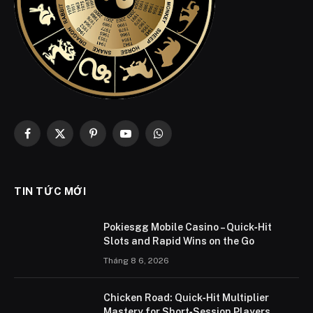
Facebook
X
Pinterest
YouTube
WhatsApp
(Twitter)
TIN TỨC MỚI
Pokiesgg Mobile Casino – Quick‑Hit
Slots and Rapid Wins on the Go
Tháng 8 6, 2026
Chicken Road: Quick‑Hit Multiplier
Mastery for Short‑Session Players