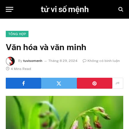
tử vi số mệnh
TỔNG HỢP
Văn hóa và văn minh
By
tuvisomenh
Tháng 8 29, 2024
Không có bình luận
4 Mins Read