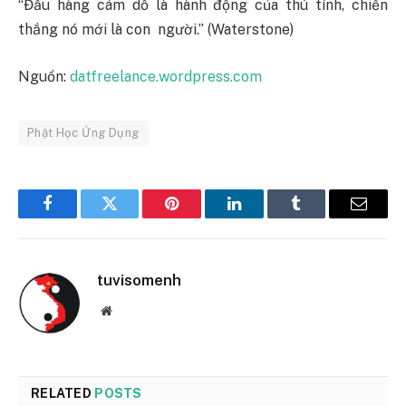
“Đầu hàng cám dỗ là hành động của thú tính, chiến
thắng nó mới là con người.” (Waterstone)
Nguồn:
datfreelance.wordpress.com
Phật Học Ứng Dụng
Facebook
Twitter
Pinterest
LinkedIn
Tumblr
Email
tuvisomenh
Website
RELATED
POSTS