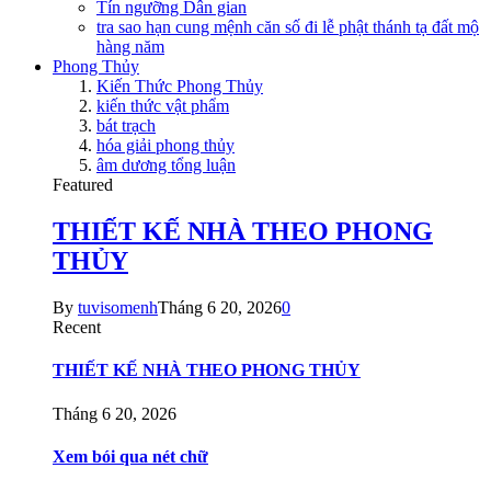
Tín ngưỡng Dân gian
tra sao hạn cung mệnh căn số đi lễ phật thánh tạ đất mộ
hàng năm
Phong Thủy
Kiến Thức Phong Thủy
kiến thức vật phẩm
bát trạch
hóa giải phong thủy
âm dương tổng luận
Featured
THIẾT KẾ NHÀ THEO PHONG
THỦY
By
tuvisomenh
Tháng 6 20, 2026
0
Recent
THIẾT KẾ NHÀ THEO PHONG THỦY
Tháng 6 20, 2026
Xem bói qua nét chữ