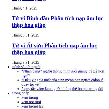
Tháng 4 1, 2025
Tử vi Bính dần Phân tích nạp âm lục
thập hoa giáp
Tháng 3 31, 2025
Tử vi Ất sửu Phân tích nạp âm lục
thập hoa giáp
Tháng 3 31, 2025
mệnh số đời người
“Nhận dạng” người thông minh giỏi giang, trí tuệ hơn
người
“Điều ý nghĩa nhất của sinh mệnh con người chính là
quay trở về”
7 quy tắc vàng làm người không thể bỏ qua trong đời
tưóng pháp
xem tướng
xem not ruoi
xem tướng tay