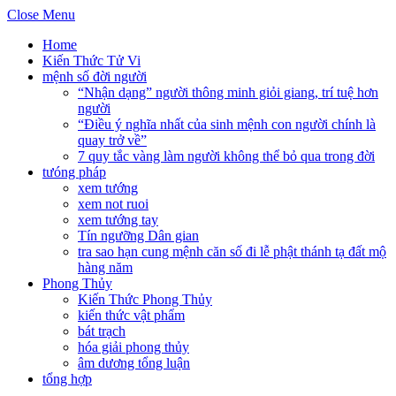
Close Menu
Home
Kiến Thức Tử Vi
mệnh số đời người
“Nhận dạng” người thông minh giỏi giang, trí tuệ hơn
người
“Điều ý nghĩa nhất của sinh mệnh con người chính là
quay trở về”
7 quy tắc vàng làm người không thể bỏ qua trong đời
tưóng pháp
xem tướng
xem not ruoi
xem tướng tay
Tín ngưỡng Dân gian
tra sao hạn cung mệnh căn số đi lễ phật thánh tạ đất mộ
hàng năm
Phong Thủy
Kiến Thức Phong Thủy
kiến thức vật phẩm
bát trạch
hóa giải phong thủy
âm dương tổng luận
tổng hợp